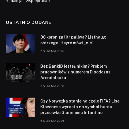
Redakcja i współpraca »
OSTATNIO DODANE
30 koron za litr paliwa? Listhaug
ostrzega, Høyre mówi „nie”
7 SIERPNIA 2026
Bez BankID jesteś nikim? Problem
pracowników z numerem D podczas
Arendalsuka
6 SIERPNIA 2026
Czy Norweżka stanie na czele FIFA? Lise
Klaveness wyrasta na symbol buntu
przeciwko Gianniemu Infantino
6 SIERPNIA 2026