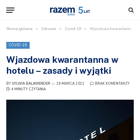
Strona główna
»
Zdrowie
»
Covid-19
»
Wjazdowa kwarantanna w hotelu – zasady i wyjątki
COVID-19
Wjazdowa kwarantanna w
hotelu – zasady i wyjątki
BY
SYLWIA BALAWENDER
19 MARCA 2021
BRAK KOMENTARZY
4 MINUTY CZYTANIA