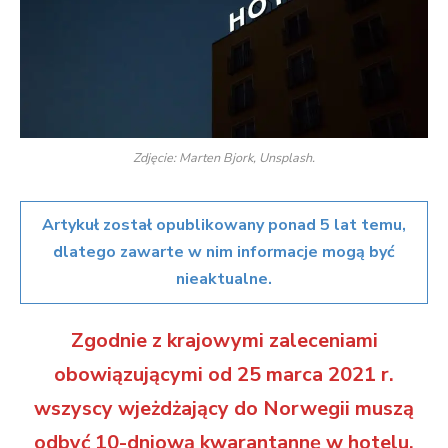
Zdjęcie: Marten Bjork, Unsplash.
Artykuł został opublikowany ponad 5 lat temu,
dlatego zawarte w nim informacje mogą być
nieaktualne.
Zgodnie z krajowymi zaleceniami
obowiązującymi od 25 marca 2021 r.
wszyscy wjeżdżający do Norwegii muszą
odbyć 10-dniową kwarantannę w hotelu.