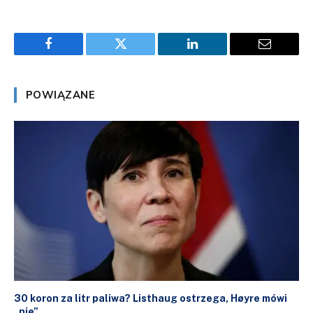
Facebook
Twitter
LinkedIn
Email
POWIĄZANE
30 koron za litr paliwa? Listhaug ostrzega, Høyre mówi
„nie”