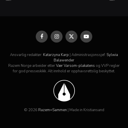
Facebook
Instagram
X
YouTube
(Twitter)
Ansvarlig redaktør:
Katarzyna Karp
| Administrasjonssjef:
Sylwia
Balawender
Razem Norge arbeider etter
Vær Varsom-plakatens
og VVP regler
for god presseskikk. Alt innhold er opphavsrettslig beskyttet.
© 2026
Razem=Sammen
| Made in Kristiansand