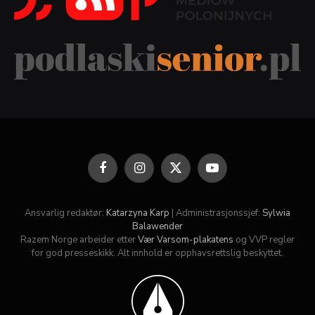
Facebook
Instagram
X
YouTube
(Twitter)
Ansvarlig redaktør:
Katarzyna Karp
| Administrasjonssjef:
Sylwia
Balawender
Razem Norge arbeider etter
Vær Varsom-plakatens
og VVP regler
for god presseskikk. Alt innhold er opphavsrettslig beskyttet.