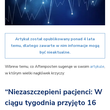
Artykuł został opublikowany ponad 4 lata
temu, dlatego zawarte w nim informacje mogą
być nieaktualne.
Wbrew temu, co Aftenposten sugeruje w swoim
artykule
,
w którym wielki nagłówek krzyczy:
“Niezaszczepieni pacjenci: W
ciągu tygodnia przyjęto 16