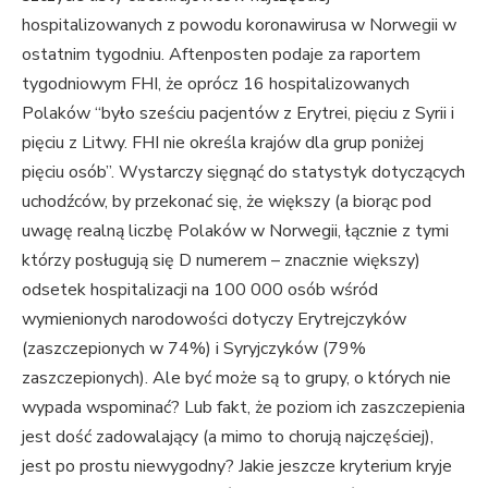
hospitalizowanych z powodu koronawirusa w Norwegii w
ostatnim tygodniu. Aftenposten podaje za raportem
tygodniowym FHI, że oprócz 16 hospitalizowanych
Polaków “było sześciu pacjentów z Erytrei, pięciu z Syrii i
pięciu z Litwy. FHI nie określa krajów dla grup poniżej
pięciu osób”. Wystarczy sięgnąć do statystyk dotyczących
uchodźców, by przekonać się, że większy (a biorąc pod
uwagę realną liczbę Polaków w Norwegii, łącznie z tymi
którzy posługują się D numerem – znacznie większy)
odsetek hospitalizacji na 100 000 osób wśród
wymienionych narodowości dotyczy Erytrejczyków
(zaszczepionych w 74%) i Syryjczyków (79%
zaszczepionych). Ale być może są to grupy, o których nie
wypada wspominać? Lub fakt, że poziom ich zaszczepienia
jest dość zadowalający (a mimo to chorują najczęściej),
jest po prostu niewygodny? Jakie jeszcze kryterium kryje