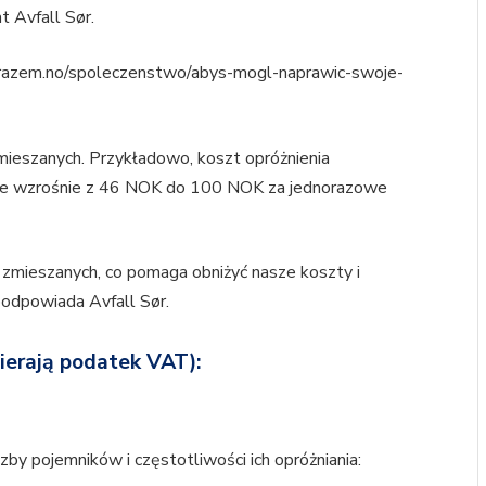
t Avfall Sør.
razem.no/spoleczenstwo/abys-mogl-naprawic-swoje-
ieszanych. Przykładowo, koszt opróżnienia
ne wzrośnie z 46 NOK do 100 NOK za jednorazowe
 zmieszanych, co pomaga obniżyć nasze koszty i
odpowiada Avfall Sør.
ierają podatek VAT)
:
czby pojemników i częstotliwości ich opróżniania: