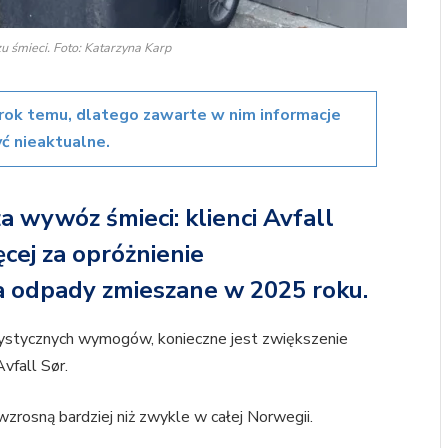
śmieci. Foto: Katarzyna Karp
rok temu, dlatego zawarte w nim informacje
ć nieaktualne.
 wywóz śmieci: klienci Avfall
cej za opróżnienie
 odpady zmieszane w 2025 roku.
rystycznych wymogów, konieczne jest zwiększenie
vfall Sør.
rosną bardziej niż zwykle w całej Norwegii.