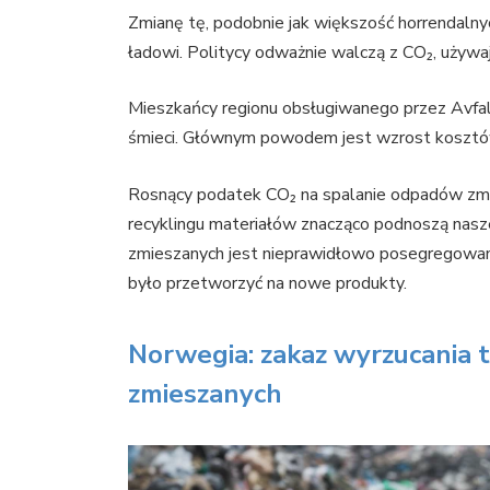
Zmianę tę, podobnie jak większość horrendaln
ładowi. Politycy odważnie walczą z CO₂, używaj
Mieszkańcy regionu obsługiwanego przez Avfa
śmieci. Głównym powodem jest wzrost kosztó
Rosnący podatek CO₂ na spalanie odpadów zmi
recyklingu materiałów znacząco podnoszą nas
zmieszanych jest nieprawidłowo posegregowan
było przetworzyć na nowe produkty.
Norwegia: zakaz wyrzucania
zmieszanych