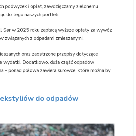
ych podwyżek i opłat, zawdzięczamy zielonemu
ąc do tego naszych portfeli.
ll Sør w 2025 roku zapłacą wyższe opłaty za wywóz
w związanych z odpadami zmieszanymi.
eszanych oraz zaostrzone przepisy dotyczące
ze wydatki. Dodatkowo, duża część odpadów
a – ponad połowa zawiera surowce, które można by
 tekstyliów do odpadów