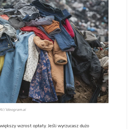
I / Ideogram.ai
większy wzrost opłaty. Jeśli wyrzucasz dużo