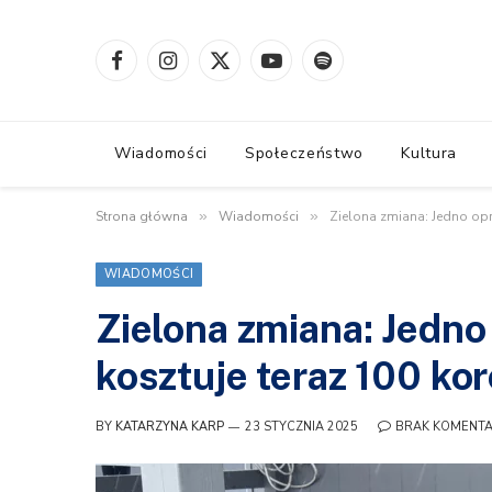
Facebook
Instagram
X
YouTube
Spotify
(Twitter)
Wiadomości
Społeczeństwo
Kultura
Strona główna
»
Wiadomości
»
Zielona zmiana: Jedno opr
WIADOMOŚCI
Zielona zmiana: Jedno
kosztuje teraz 100 ko
BY
KATARZYNA KARP
23 STYCZNIA 2025
BRAK KOMENT