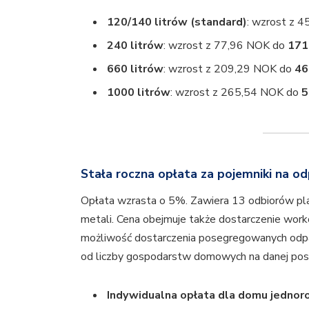
120/140 litrów (standard)
: wzrost z 
240 litrów
: wzrost z 77,96 NOK do
171
660 litrów
: wzrost z 209,29 NOK do
46
1000 litrów
: wzrost z 265,54 NOK do
5
Stała roczna opłata za pojemniki na
Opłata wzrasta o 5%. Zawiera 13 odbiorów pl
metali. Cena obejmuje także dostarczenie work
możliwość dostarczenia posegregowanych odpa
od liczby gospodarstw domowych na danej pose
Indywidualna opłata dla domu jednor