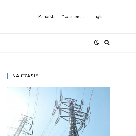
På norsk
Українською
English
NA CZASIE