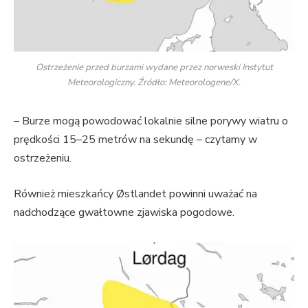
Ostrzeżenie przed burzami wydane przez norweski Instytut
Meteorologiczny. Źródło: Meteorologene/X.
– Burze mogą powodować lokalnie silne porywy wiatru o
prędkości 15–25 metrów na sekundę – czytamy w
ostrzeżeniu.
Również mieszkańcy Østlandet powinni uważać na
nadchodzące gwałtowne zjawiska pogodowe.