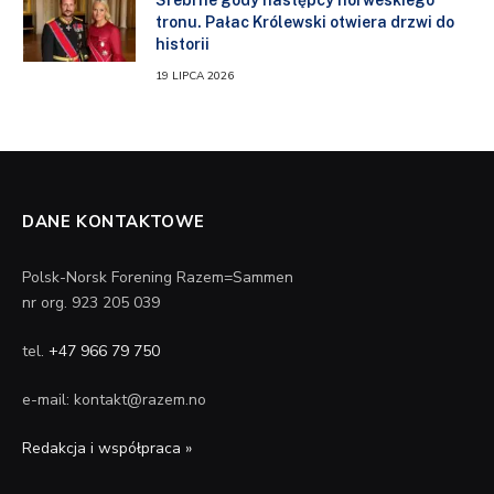
Srebrne gody następcy norweskiego
tronu. Pałac Królewski otwiera drzwi do
historii
19 LIPCA 2026
DANE KONTAKTOWE
Polsk-Norsk Forening Razem=Sammen
nr org. 923 205 039
tel.
+47 966 79 750
e-mail: kontakt@razem.no
Redakcja i współpraca »