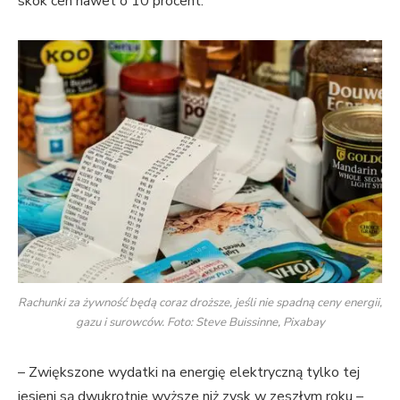
skok cen nawet o 10 procent.
Rachunki za żywność będą coraz droższe, jeśli nie spadną ceny energii,
gazu i surowców. Foto: Steve Buissinne, Pixabay
– Zwiększone wydatki na energię elektryczną tylko tej
jesieni są dwukrotnie wyższe niż zysk w zeszłym roku –