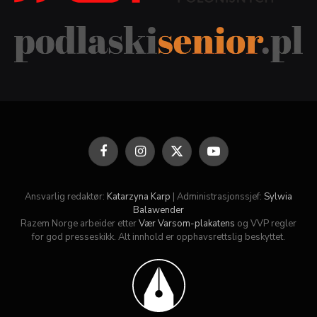
Facebook
Instagram
X
YouTube
(Twitter)
Ansvarlig redaktør:
Katarzyna Karp
| Administrasjonssjef:
Sylwia
Balawender
Razem Norge arbeider etter
Vær Varsom-plakatens
og VVP regler
for god presseskikk. Alt innhold er opphavsrettslig beskyttet.