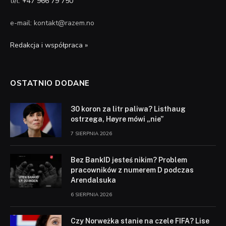
tel.
+47 966 79 750
e-mail: kontakt@razem.no
Redakcja i współpraca »
OSTATNIO DODANE
30 koron za litr paliwa? Listhaug
ostrzega, Høyre mówi „nie”
7 SIERPNIA 2026
Bez BankID jesteś nikim? Problem
pracowników z numerem D podczas
Arendalsuka
6 SIERPNIA 2026
Czy Norweżka stanie na czele FIFA? Lise