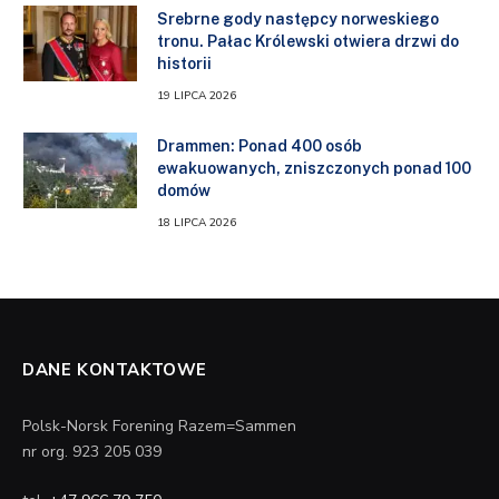
Srebrne gody następcy norweskiego
tronu. Pałac Królewski otwiera drzwi do
historii
19 LIPCA 2026
Drammen: Ponad 400 osób
ewakuowanych, zniszczonych ponad 100
domów
18 LIPCA 2026
DANE KONTAKTOWE
Polsk-Norsk Forening Razem=Sammen
nr org. 923 205 039