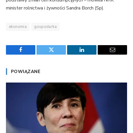
podstawy zmian cen konsumpcyjnych – mówiła NRK
minister rolnictwa i żywności Sandra Borch (Sp).
ekonomia
gospodarka
Facebook
Twitter
LinkedIn
Email
POWIĄZANE