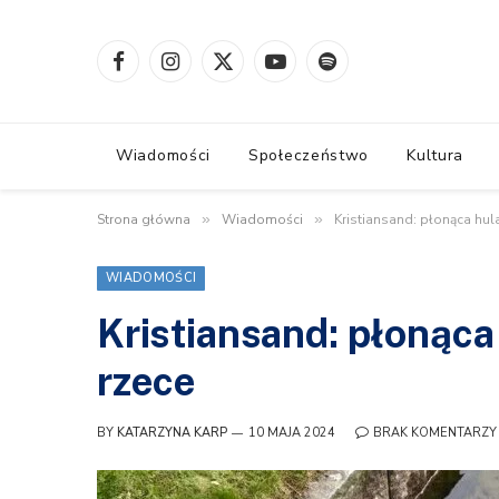
Facebook
Instagram
X
YouTube
Spotify
(Twitter)
Wiadomości
Społeczeństwo
Kultura
Strona główna
»
Wiadomości
»
Kristiansand: płonąca hu
WIADOMOŚCI
Kristiansand: płonąc
rzece
BY
KATARZYNA KARP
10 MAJA 2024
BRAK KOMENTARZY