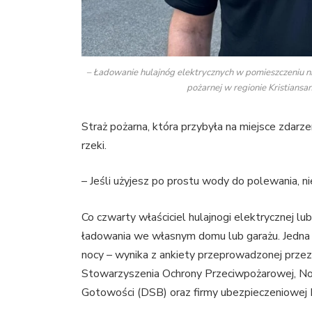
– Ładowanie hulajnóg elektrycznych w pomieszczeniu ni
pożarnej w regionie Kristiansa
Straż pożarna, która przybyła na miejsce zdarzen
rzeki.
– Jeśli użyjesz po prostu wody do polewania, ni
Co czwarty właściciel hulajnogi elektrycznej 
ładowania we własnym domu lub garażu. Jedna t
nocy – wynika z ankiety przeprowadzonej przez
Stowarzyszenia Ochrony Przeciwpożarowej, Nor
Gotowości (DSB) oraz firmy ubezpieczeniowej I