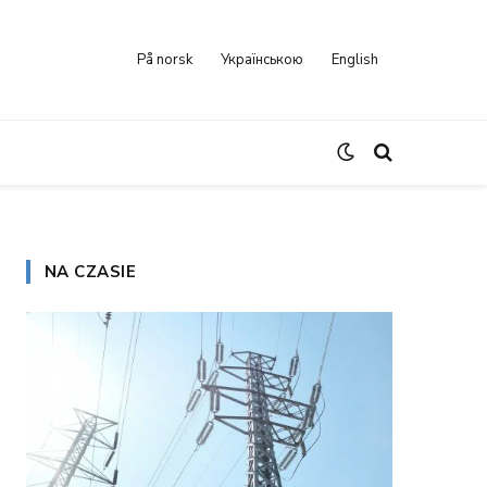
På norsk
Українською
English
NA CZASIE