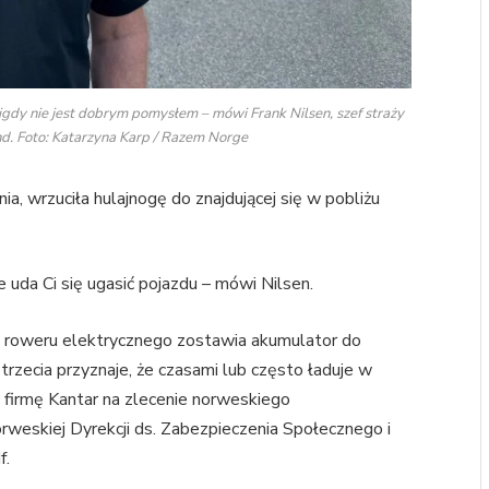
gdy nie jest dobrym pomysłem – mówi Frank Nilsen, szef straży
nd. Foto: Katarzyna Karp / Razem Norge
ia, wrzuciła hulajnogę do znajdującej się w pobliżu
e uda Ci się ugasić pojazdu – mówi Nilsen.
lub roweru elektrycznego zostawia akumulator do
rzecia przyznaje, że czasami lub często ładuje w
 firmę Kantar na zlecenie norweskiego
weskiej Dyrekcji ds. Zabezpieczenia Społecznego i
f.