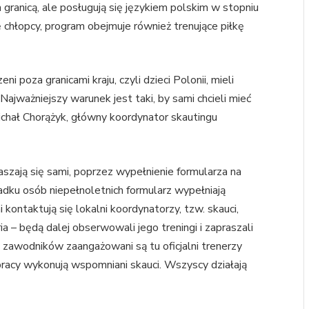
granicą, ale posługują się językiem polskim w stopniu
 chłopcy, program obejmuje również trenujące piłkę
i poza granicami kraju, czyli dzieci Polonii, mieli
ajważniejszy warunek jest taki, by sami chcieli mieć
chał Chorążyk, główny koordynator skautingu
szają się sami, poprzez wypełnienie formularza na
ku osób niepełnoletnich formularz wypełniają
kontaktują się lokalni koordynatorzy, tzw. skauci,
ia – będą dalej obserwowali jego treningi i zapraszali
zawodników zaangażowani są tu oficjalni trenerzy
 pracy wykonują wspomniani skauci. Wszyscy działają