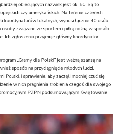
bardziej obiecujących nazwisk jest ok. 50. Są to
ropejskich czy amerykańskich. Na terenie czterech
yli koordynatorów lokalnych, wynosi łącznie 40 osób.
to osoby związane ze sportem i piłką nożną w sposób
ie. Ich zgłoszenia przyjmuje główny koordynator
program „Gramy dla Polski” jest ważną szansą na
wnież sposób na przyciągnięcie młodych ludzi,
i Polski, i sprawienie, aby zaczęli mocniej czuć się
zenie w nich pragnienia zrobienia czegoś dla swojego
ale promocyjnym PZPN podsumowującym świętowanie