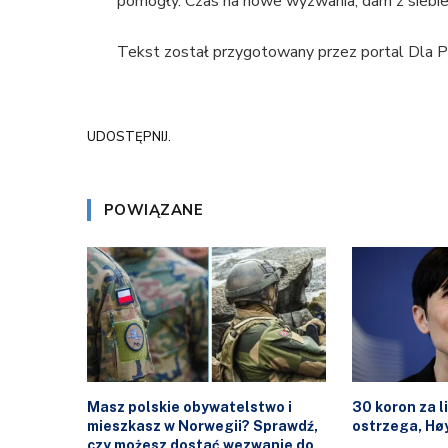
pomogły. Czas na nowe wyzwania, dam z siebie
Tekst został przygotowany przez portal Dla Po
UDOSTĘPNIJ.
POWIĄZANE
Masz polskie obywatelstwo i
30 koron za l
mieszkasz w Norwegii? Sprawdź,
ostrzega, Høy
czy możesz dostać wezwanie do