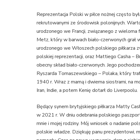
Reprezentacja Polski w piłce nożnej często była
rekrutowanymi ze środowisk polonijnych. Wart
urodzonego we Francji, związanego z wieloma 
Metz, który w barwach biało-czerwonych grał
urodzonego we Włoszech polskiego piłkarza z
polskiej reprezentacji, oraz Mattiego Casha – B
obecny skład biało-czerwonych. Jego pochodzen
Ryszarda Tomaszewskiego – Polaka, który trafił
1940 r. Wraz z mamą i dwiema siostrami, na mo
Iran, Indie, a potem Kenię dotarł do Liverpoolu.
Będący synem brytyjskiego piłkarza Matty Ca
w 2021 r. W dniu odebrania polskiego paszport
mnie i mojej rodziny. Mój wniosek o nadanie p
polskie władze. Dziękuję panu prezydentowi, mo