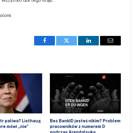
 wszystko dla tego Kraju”.
lonii.
Facebook
Twitter
LinkedIn
Email
itr paliwa? Listhaug
Bez BankID jesteś nikim? Problem
re mówi „nie”
pracowników z numerem D
podczas Arendalsuka