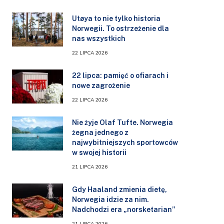
Utøya to nie tylko historia
Norwegii. To ostrzeżenie dla
nas wszystkich
22 LIPCA 2026
22 lipca: pamięć o ofiarach i
nowe zagrożenie
22 LIPCA 2026
Nie żyje Olaf Tufte. Norwegia
żegna jednego z
najwybitniejszych sportowców
w swojej historii
21 LIPCA 2026
Gdy Haaland zmienia dietę,
Norwegia idzie za nim.
Nadchodzi era „norsketarian”
21 LIPCA 2026