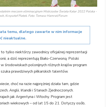
 ostatnim meczem eliminacyjnym Mistrzostw Świata Katar 2022 Polska -
ash, Krzysztof Piatek. Foto: Tomasz Hamrat/Forum
lata temu, dlatego zawarte w nim informacje
ć nieaktualne.
to tylko niektórzy zawodnicy oficjalnej reprezentacji
nii, a dziś reprezentują Biało-Czerwoną. Polski
 w środowiskach polonijnych różnych krajów program
y szuka prawdziwych piłkarskich talentów.
ecie, choć na razie najprężniej działa tam, gdzie
ch, Anglii, Irlandii i Stanach Zjednoczonych.
krajach jak Argentyna i Włochy. Program jest
goriach wiekowych – od lat 15 do 21. Dotyczy osób,