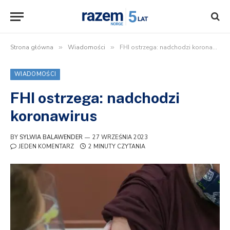
Strona główna
»
Wiadomości
»
FHI ostrzega: nadchodzi koronawirus
WIADOMOŚCI
FHI ostrzega: nadchodzi
koronawirus
BY
SYLWIA BALAWENDER
27 WRZEŚNIA 2023
JEDEN KOMENTARZ
2 MINUTY CZYTANIA