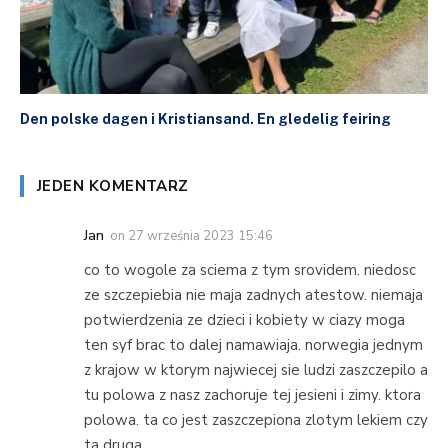
Den polske dagen i Kristiansand. En gledelig feiring
JEDEN KOMENTARZ
Jan
on
27 września 2023 15:46
co to wogole za sciema z tym srovidem. niedosc
ze szczepiebia nie maja zadnych atestow. niemaja
potwierdzenia ze dzieci i kobiety w ciazy moga
ten syf brac to dalej namawiaja. norwegia jednym
z krajow w ktorym najwiecej sie ludzi zaszczepilo a
tu polowa z nasz zachoruje tej jesieni i zimy. ktora
polowa. ta co jest zaszczepiona zlotym lekiem czy
ta druga