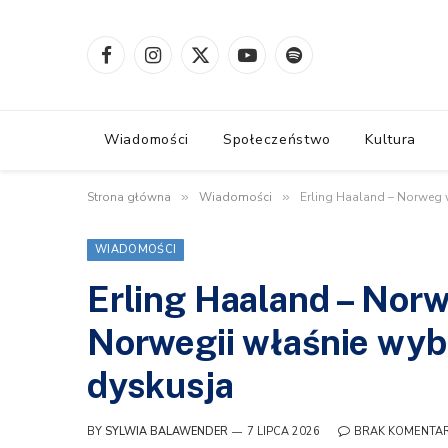
Facebook
Instagram
X
YouTube
Spotify
(Twitter)
Wiadomości
Społeczeństwo
Kultura
Strona główna
»
Wiadomości
»
Erling Haaland – Norweg
WIADOMOŚCI
Erling Haaland – Nor
Norwegii właśnie wy
dyskusja
BY
SYLWIA BALAWENDER
7 LIPCA 2026
BRAK KOMENTA