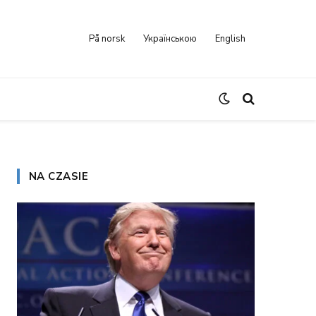
På norsk
Українською
English
NA CZASIE