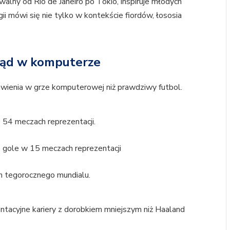
walny od Rio de Janeiro po Tokio, inspiruje młodych
gii mówi się nie tylko w kontekście fiordów, łososia
błąd w komputerze
awienia w grze komputerowej niż prawdziwy futbol.
 54 meczach reprezentacji.
 gole w 15 meczach reprezentacji
h tegorocznego mundialu.
entacyjne kariery z dorobkiem mniejszym niż Haaland