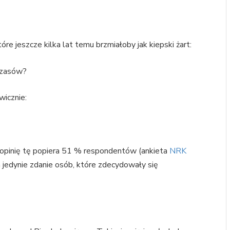
re jeszcze kilka lat temu brzmiałoby jak kiepski żart:
czasów?
icznie:
 opinię tę popiera 51 % respondentów (ankieta
NRK
ia jedynie zdanie osób, które zdecydowały się