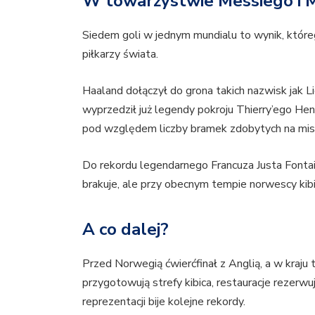
W towarzystwie Messiego i
Siedem goli w jednym mundialu to wynik, które
piłkarzy świata.
Haaland dołączył do grona takich nazwisk jak L
wyprzedził już legendy pokroju Thierry’ego He
pod względem liczby bramek zdobytych na mis
Do rekordu legendarnego Francuza Justa Fontai
brakuje, ale przy obecnym tempie norwescy kib
A co dalej?
Przed Norwegią ćwierćfinał z Anglią, a w kraju
przygotowują strefy kibica, restauracje rezerw
reprezentacji bije kolejne rekordy.