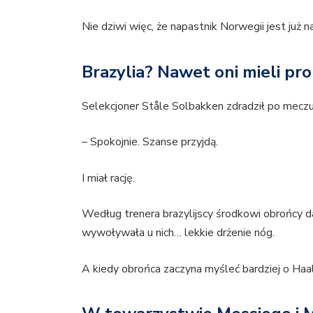
Nie dziwi więc, że napastnik Norwegii jest już n
Brazylia? Nawet oni mieli pr
Selekcjoner Ståle Solbakken zdradził po meczu
– Spokojnie. Szanse przyjdą.
I miał rację.
Według trenera brazylijscy środkowi obrońcy d
wywoływała u nich… lekkie drżenie nóg.
A kiedy obrońca zaczyna myśleć bardziej o Haala