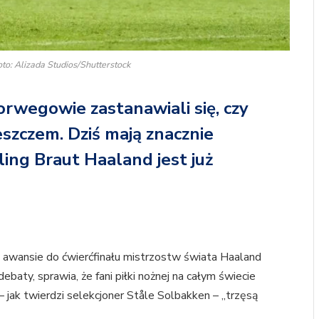
oto: Alizada Studios/Shutterstock
orwegowie zastanawiali się, czy
eszczem. Dziś mają znacznie
ling Braut Haaland jest już
i awansie do ćwierćfinału mistrzostw świata Haaland
baty, sprawia, że fani piłki nożnej na całym świecie
 – jak twierdzi selekcjoner Ståle Solbakken – „trzęsą