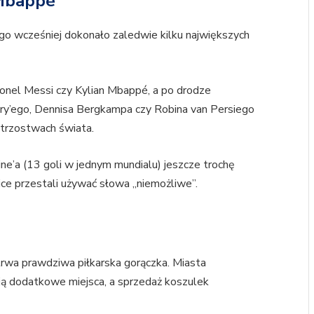
 Mbappé
go wcześniej dokonało zaledwie kilku największych
ionel Messi czy Kylian Mbappé, a po drodze
nry’ego, Dennisa Bergkampa czy Robina van Persiego
trzostwach świata.
ne’a (13 goli w jednym mundialu) jeszcze trochę
ice przestali używać słowa „niemożliwe”.
 trwa prawdziwa piłkarska gorączka. Miasta
ują dodatkowe miejsca, a sprzedaż koszulek