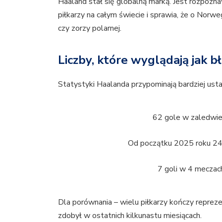
Haaland stał się globalną marką. Jest rozpozna
piłkarzy na całym świecie i sprawia, że o Norwe
czy zorzy polarnej.
Liczby, które wyglądają jak 
Statystyki Haalanda przypominają bardziej ust
62 gole w zaledwie
Od początku 2025 roku 24
7 goli w 4 meczac
Dla porównania – wielu piłkarzy kończy reprez
zdobył w ostatnich kilkunastu miesiącach.