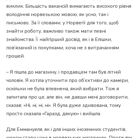
виклик. Більшість вакансій вимагають високого рівня
володіння норвезькою мовою, як усно, так і
письмово. За її словами, у Норвегії для того, щоб
знайти роботу, важливо також мати певні
знайомства. Її найгірший досвід, як і в Елішки,
пов’язаний із покупками, хоча не з витрачанням
грошей.
– Я пішла до магазину, і продавцем там був літній
чоловік. Я хотіла уточнити про об’єктиви до камери,
оскільки не була впевнена, який вибрати. Тож я
запитала про це, але він, не давши мені договорити,
сказав: «Ні, ні, ні, ні». Я була дуже здивована, тому
просто сказала «Гаразд, дякую» і вийшла.
Для Еммануеля, як і для інших іноземних студентів,
шоком стали ціни в норвезьких магазинах. Проте він