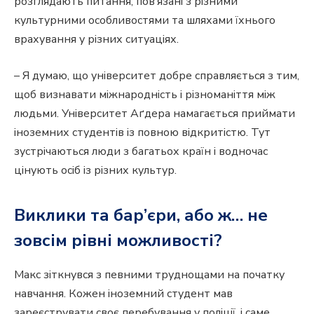
розглядають питання, пов’язані з різними
культурними особливостями та шляхами їхнього
врахування у різних ситуаціях.
– Я думаю, що університет добре справляється з тим,
щоб визнавати міжнародність і різноманіття між
людьми. Університет Аґдера намагається приймати
іноземних студентів із повною відкритістю. Тут
зустрічаються люди з багатьох країн і водночас
цінують осіб із різних культур.
Виклики та бар’єри, або ж… не
зовсім рівні можливості?
Макс зіткнувся з певними труднощами на початку
навчання. Кожен іноземний студент мав
зареєструвати своє перебування у поліції, і саме