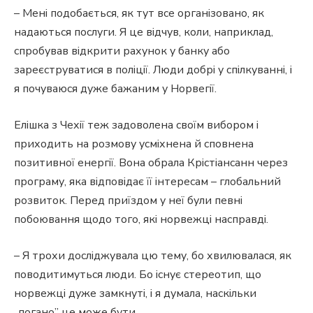
– Мені подобається, як тут все організовано, як
надаються послуги. Я це відчув, коли, наприклад,
спробував відкрити рахунок у банку або
зареєструватися в поліції. Люди добрі у спілкуванні, і
я почуваюся дуже бажаним у Норвегії.
Елішка з Чехії теж задоволена своїм вибором і
приходить на розмову усміхнена й сповнена
позитивної енергії. Вона обрала Крістіансанн через
програму, яка відповідає її інтересам – глобальний
розвиток. Перед приїздом у неї були певні
побоювання щодо того, які норвежці насправді.
– Я трохи досліджувала цю тему, бо хвилювалася, як
поводитимуться люди. Бо існує стереотип, що
норвежці дуже замкнуті, і я думала, наскільки
„погано” це може бути.