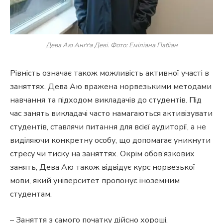
Дева Аю Анґґа Деві. Фото: Еміліана Пабіан
Рівність означає також можливість активної участі в
заняттях. Дева Аю вражена норвезькими методами
навчання та підходом викладачів до студентів. Під
час занять викладачі часто намагаються активізувати
студентів, ставлячи питання для всієї аудиторії, а не
виділяючи конкретну особу, що допомагає уникнути
стресу чи тиску на заняттях. Окрім обов’язкових
занять, Дева Аю також відвідує курс норвезької
мови, який університет пропонує іноземним
студентам.
– Заняття з самого початку дійсно хороші.