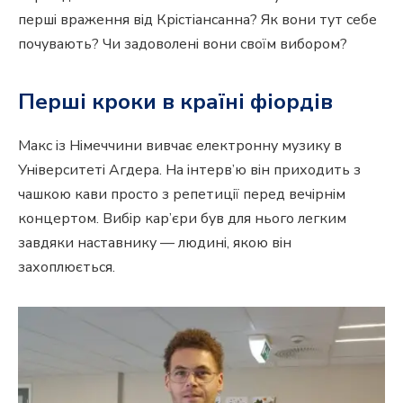
перші враження від Крістіансанна? Як вони тут себе
почувають? Чи задоволені вони своїм вибором?
Перші кроки в країні фіордів
Макс із Німеччини вивчає електронну музику в
Університеті Агдера. На інтерв’ю він приходить з
чашкою кави просто з репетиції перед вечірнім
концертом. Вибір кар’єри був для нього легким
завдяки наставнику — людині, якою він
захоплюється.