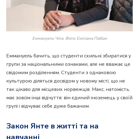
Еммануель Чіла. Фото: Еміліана Пабіан
Еммануель бачить, що студенти схильні збиратися у
групи за національними ознаками, але не вважає це
свідомим розділенням. Студенти з однаковою
культурою діляться досвідом у новому місті, що не
так цікаво для місцевих норвежців. Макс, натомість,
має зовсім інші відчуття: він єдиний іноземець у своїй
групі і відчуває себе дуже бажаним.
Закон Янте в житті та на
навчанні