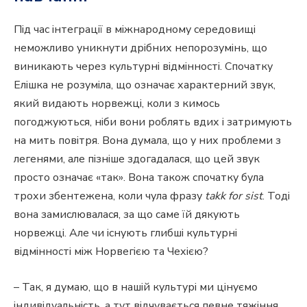
Під час інтеграції в міжнародному середовищі
неможливо уникнути дрібних непорозумінь, що
виникають через культурні відмінності. Спочатку
Елішка не розуміла, що означає характерний звук,
який видають норвежці, коли з кимось
погоджуються, ніби вони роблять вдих і затримують
на мить повітря. Вона думала, що у них проблеми з
легенями, але пізніше здогадалася, що цей звук
просто означає «так». Вона також спочатку була
трохи збентежена, коли чула фразу
takk for sist
. Тоді
вона замислювалася, за що саме їй дякують
норвежці. Але чи існують глибші культурні
відмінності між Норвегією та Чехією?
– Так, я думаю, що в нашій культурі ми цінуємо
індивідуальність, а тут відчувається певне тяжіння