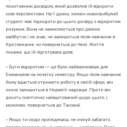
позитивним досвідом, який дозволив їй відкрити
нові перспективи. На її думку, кожен новоприбулий
студент має підходити до цього досвіду з відкритим
розумом. Вона не замислюється про далеке
майбутнє і не знає, чи залишиться після навчання в
Крістіансанні, чи повернеться до Чехії. Життя
покаже, що їй підготувала доля.
– Бути відкритим — це було найважливіше для
Еммануеля на початку семестру. Якщо після навчання
йому вдасться отримати роботу в своїй сфері, він
охоче залишиться в Норвегії надовше. Проте він
досить скептично налаштований щодо цього, і,
можливо, повернеться до Танзанії.
– Якщо ти сюди приїжджаєш, не очікуй забагато,