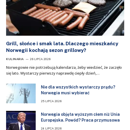
Grill, słońce i smak lata. Dlaczego mieszkańcy
Norwegii kochają sezon grillowy?
KULINARIA
26 LIPCA 2026
Norwegowie nie potrzebują kalendarza, żeby wiedzieć, że zaczęło
się lato. Wystarczy pierwszy naprawdę ciepły dzień,…
Nie dla wszystkich wystarczy prądu?
Norwegia musi wybierać
25 LIPCA 2026
Norwegia objęta wyższym cłem niż Unia
Europejska. Powód? Praca przymusowa
24 LIPCA 2026