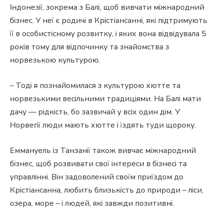
Індонезії, зокрема з Балі, щоб вивчати міжнародний
бізнес. У неї є родичі в Крістіансанні, які підтримують
її в особистісному розвитку, і яких вона відвідувала 5
років тому для відпочинку та знайомства з
норвезькою культурою.
– Тоді я познайомилася з культурою хютте та
норвезькими весільними традиціями. На Балі мати
дачу — рідкість, бо зазвичай у всіх один дім. У
Норвегії люди мають хютте і їздять туди щороку.
Еммануель із Танзанії також вивчає міжнародний
бізнес, щоб розвивати свої інтереси в бізнесі та
управлінні. Він задоволений своїм приїздом до
Крістіансанна, любить близькість до природи – ліси,
озера, море – і людей, які завжди позитивні.