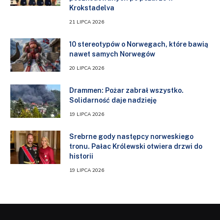
Krokstadelva
21 LIPCA 2026
10 stereotypów o Norwegach, które bawią
nawet samych Norwegów
20 LIPCA 2026
Drammen: Pożar zabrał wszystko.
Solidarność daje nadzieję
19 LIPCA 2026
Srebrne gody następcy norweskiego
tronu. Pałac Królewski otwiera drzwi do
historii
19 LIPCA 2026