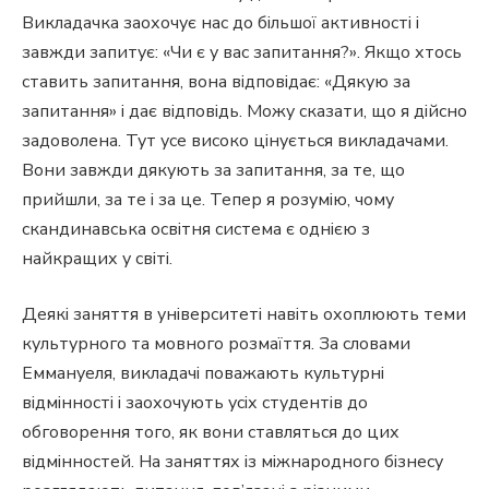
Викладачка заохочує нас до більшої активності і
завжди запитує: «Чи є у вас запитання?». Якщо хтось
ставить запитання, вона відповідає: «Дякую за
запитання» і дає відповідь. Можу сказати, що я дійсно
задоволена. Тут усе високо цінується викладачами.
Вони завжди дякують за запитання, за те, що
прийшли, за те і за це. Тепер я розумію, чому
скандинавська освітня система є однією з
найкращих у світі.
Деякі заняття в університеті навіть охоплюють теми
культурного та мовного розмаїття. За словами
Еммануеля, викладачі поважають культурні
відмінності і заохочують усіх студентів до
обговорення того, як вони ставляться до цих
відмінностей. На заняттях із міжнародного бізнесу