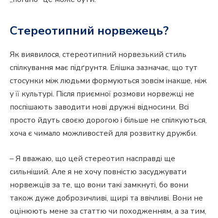
Стереотипний норвежець?
Як виявилося, стереотипний норвезький стиль
спілкування має підґрунтя. Елішка зазначає, що тут
стосунки між людьми формуються зовсім інакше, ніж
у її культурі. Після приємної розмови норвежці не
поспішають заводити нові дружні відносини. Всі
просто йдуть своєю дорогою і більше не спілкуються,
хоча є чимало можливостей для розвитку дружби.
– Я вважаю, що цей стереотип насправді ще
сильніший. Але я не хочу повністю засуджувати
норвежців за те, що вони такі замкнуті, бо вони
також дуже доброзичливі, щирі та ввічливі. Вони не
оцінюють мене за статтю чи походженням, а за тим,