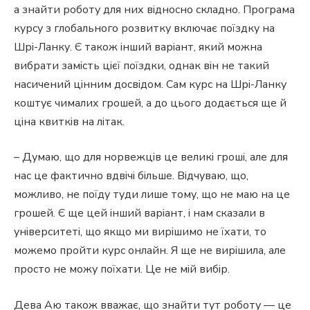
а знайти роботу для них відносно складно. Програма
курсу з глобального розвитку включає поїздку на
Шрі-Ланку. Є також інший варіант, який можна
вибрати замість цієї поїздки, однак він не такий
насичений цінним досвідом. Сам курс на Шрі-Ланку
коштує чималих грошей, а до цього додається ще й
ціна квитків на літак.
– Думаю, що для норвежців це великі гроші, але для
нас це фактично вдвічі більше. Відчуваю, що,
можливо, не поїду туди лише тому, що не маю на це
грошей. Є ще цей інший варіант, і нам сказали в
університеті, що якщо ми вирішимо не їхати, то
можемо пройти курс онлайн. Я ще не вирішила, але
просто не можу поїхати. Це не мій вибір.
Дева Аю також вважає, що знайти тут роботу — це