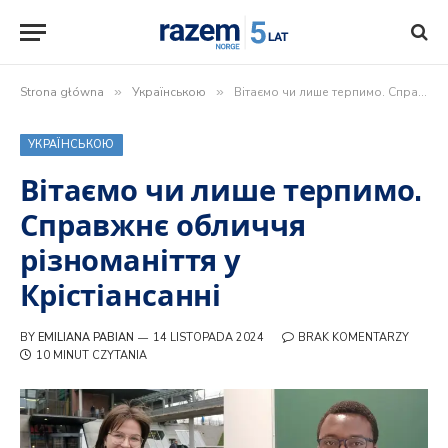
Strona główna
»
Українською
»
Вітаємо чи лише терпимо. Справжнє обличчя різноманіття у Крістіансанні
УКРАЇНСЬКОЮ
Вітаємо чи лише терпимо.
Справжнє обличчя
різноманіття у
Крістіансанні
BY
EMILIANA PABIAN
14 LISTOPADA 2024
BRAK KOMENTARZY
10 MINUT CZYTANIA