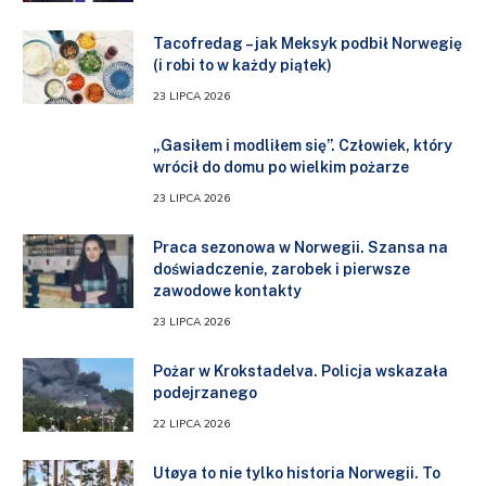
Tacofredag – jak Meksyk podbił Norwegię
(i robi to w każdy piątek)
23 LIPCA 2026
„Gasiłem i modliłem się”. Człowiek, który
wrócił do domu po wielkim pożarze
23 LIPCA 2026
Praca sezonowa w Norwegii. Szansa na
doświadczenie, zarobek i pierwsze
zawodowe kontakty
23 LIPCA 2026
Pożar w Krokstadelva. Policja wskazała
podejrzanego
22 LIPCA 2026
Utøya to nie tylko historia Norwegii. To