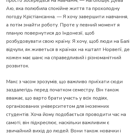
просто зосередься на навчанні, — наголошує Дева
Аю, яка полюбила спокійне життя та прохолодну
погоду Крістіансанна. — Я хочу завершити навчання,
а потім знайти роботу. Проте у певний момент я
планую повернутися до Індонезії, щоб
розбудовувати свою країну. Я хочу, щоб люди на Балі
відчули, як живеться в країнах на кшталт Норвегії, де
кожен має шанс на справедливий і різноманітний
розвиток.
Макс з часом зрозумів, що важливо приїхати сюди
заздалегідь перед початком семестру. Він також
вважає, що варто брати участь у всіх подіях,
організованих університетом для іноземних
студентів. Хоча йому подобається проводити час на
самоті, він підкреслює, наскільки важливим є
звичайний вихід до людей. Вони також новачки і