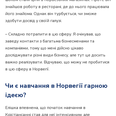
знайшов роботу в ресторані, де до нього працювала
його знайома. Однак він турбується, чи зможе
здобути досвід у своїй галузі.
– Складно потрапити в цю сферу. Я очікував, що
заведу контакти з багатьма бізнесменами та
компаніями, тому що мені дійсно цікаво
досліджувати різні види бізнесу, але тут це досить
важко реалізувати. Відчуваю, що можу не пробитися
в цю сферу в Норвегії.
Чи є навчання в Норвегії гарною
ідеєю?
Елішка впевнена, що початок навчання в
Крістіансанні став для неї інтенсивним, але