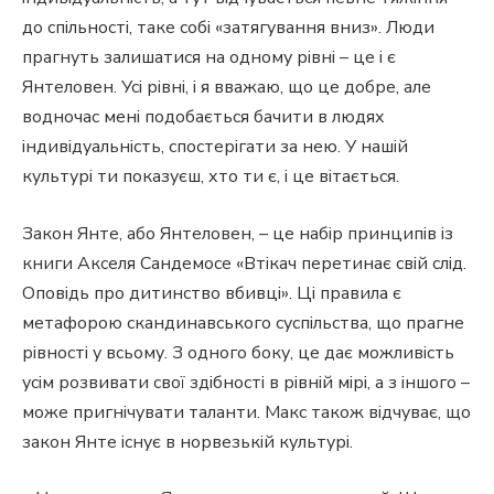
до спільності, таке собі «затягування вниз». Люди
прагнуть залишатися на одному рівні – це і є
Янтеловен. Усі рівні, і я вважаю, що це добре, але
водночас мені подобається бачити в людях
індивідуальність, спостерігати за нею. У нашій
культурі ти показуєш, хто ти є, і це вітається.
Закон Янте, або Янтеловен, – це набір принципів із
книги Акселя Сандемосе «Втікач перетинає свій слід.
Оповідь про дитинство вбивці». Ці правила є
метафорою скандинавського суспільства, що прагне
рівності у всьому. З одного боку, це дає можливість
усім розвивати свої здібності в рівній мірі, а з іншого –
може пригнічувати таланти. Макс також відчуває, що
закон Янте існує в норвезькій культурі.