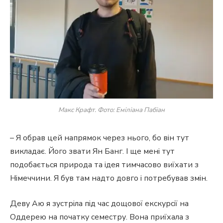
Макс Крафт. Фото: Еміліана Пабіан
– Я обрав цей напрямок через нього, бо він тут
викладає. Його звати Ян Банг. І ще мені тут
подобається природа та ідея тимчасово виїхати з
Німеччини. Я був там надто довго і потребував змін.
Деву Аю я зустріла під час дощової екскурсії на
Оддерею на початку семестру. Вона приїхала з