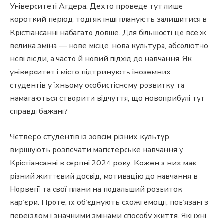
Університеті Агдера. Дехто проведе тут лише
короткий період, тоді як інші планують залишитися в
Крістіансанні набагато довше. Для більшості це все ж
велика зміна — нове місце, нова культура, абсолютно
нові люди, а часто й новий підхід до навчання. Як
університет і місто підтримують іноземних
студентів у їхньому особистісному розвитку та
намагаються створити відчуття, що новоприбулі тут
справді бажані?
Четверо студентів із зовсім різних культур
вирішують розпочати магістерське навчання у
Крістіансанні в серпні 2024 року. Кожен з них має
різний життєвий досвід, мотивацію до навчання в
Норвегії та свої плани на подальший розвиток
кар’єри. Проте, їх об’єднують схожі емоції, пов’язані з
переїздом і значними змінами способу життя. Які їхні