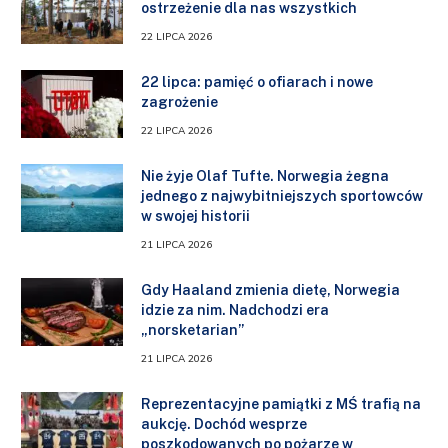
ostrzeżenie dla nas wszystkich
22 LIPCA 2026
22 lipca: pamięć o ofiarach i nowe
zagrożenie
22 LIPCA 2026
Nie żyje Olaf Tufte. Norwegia żegna
jednego z najwybitniejszych sportowców
w swojej historii
21 LIPCA 2026
Gdy Haaland zmienia dietę, Norwegia
idzie za nim. Nadchodzi era
„norsketarian”
21 LIPCA 2026
Reprezentacyjne pamiątki z MŚ trafią na
aukcję. Dochód wesprze
poszkodowanych po pożarze w