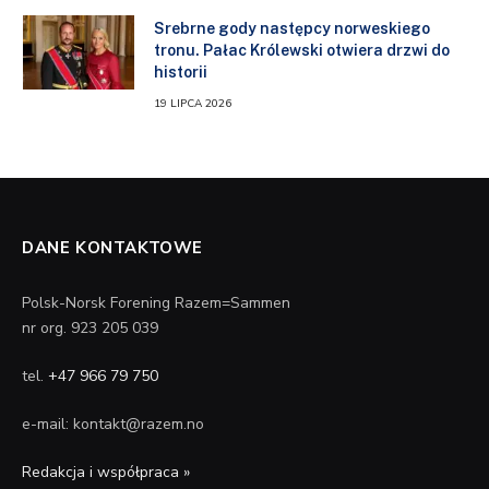
Srebrne gody następcy norweskiego
tronu. Pałac Królewski otwiera drzwi do
historii
19 LIPCA 2026
DANE KONTAKTOWE
Polsk-Norsk Forening Razem=Sammen
nr org. 923 205 039
tel.
+47 966 79 750
e-mail: kontakt@razem.no
Redakcja i współpraca »