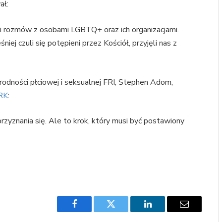
ał:
 i rozmów z osobami LGBTQ+ oraz ich organizacjami.
niej czuli się potępieni przez Kościół, przyjęli nas z
odności płciowej i seksualnej FRI, Stephen Adom,
RK
:
rzyznania się. Ale to krok, który musi być postawiony
Facebook
Twitter
LinkedIn
Email