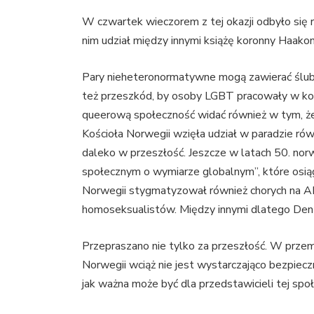
W czwartek wieczorem z tej okazji odbyło się
nim udział między innymi książę koronny Haako
Pary nieheteronormatywne mogą zawierać ślub
też przeszkód, by osoby LGBT pracowały w kośc
queerową społeczność widać również w tym, że
Kościoła Norwegii wzięła udział w paradzie rów
daleko w przeszłość. Jeszcze w latach 50. no
społecznym o wymiarze globalnym”, które osiąg
Norwegii stygmatyzował również chorych na AID
homoseksualistów. Między innymi dlatego Den 
Przepraszano nie tylko za przeszłość. W przemó
Norwegii wciąż nie jest wystarczająco bezpiec
jak ważna może być dla przedstawicieli tej spo