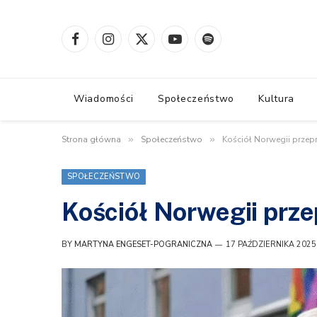
Facebook
Instagram
X
YouTube
Spotify
(Twitter)
Wiadomości
Społeczeństwo
Kultura
Strona główna
»
Społeczeństwo
»
Kościół Norwegii prze
SPOŁECZEŃSTWO
Kościół Norwegii prz
BY
MARTYNA ENGESET-POGRANICZNA
17 PAŹDZIERNIKA 2025