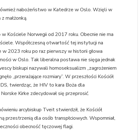
 również nabożeństwo w Katedrze w Oslo. Wzięli w
n z małżonką.
 w Kościele Norwegii od 2017 roku. Obecnie nie ma
iele. Współczesną otwartość tej instytucji na
 w 2023 roku po raz pierwszy w historii głowa
ności w Oslo. Tak liberalna postawa nie sięga jednak
rwescy biskupi nazywali homoseksualizm „zagrożeniem
nęło „przerażające rozmiary”. W przeszłości Kościół
S, twierdząc, że HIV to kara Boża dla
Norske Kirke zdecydował się przeprosić.
wieniu arcybiskup Tveit stwierdził, że Kościół
zną przestrzenią dla osób transpłciowych. Wspomniał,
łeczności obecność tęczowej flagi.