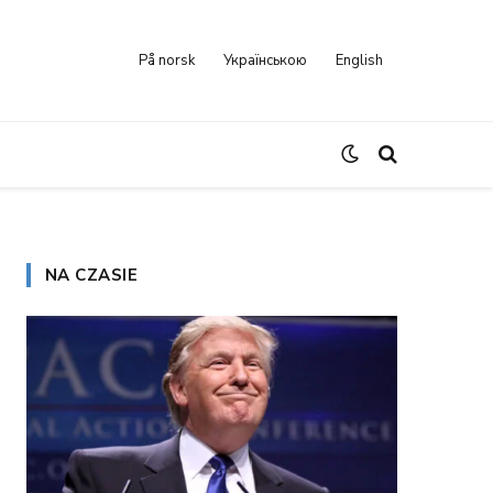
På norsk
Українською
English
NA CZASIE