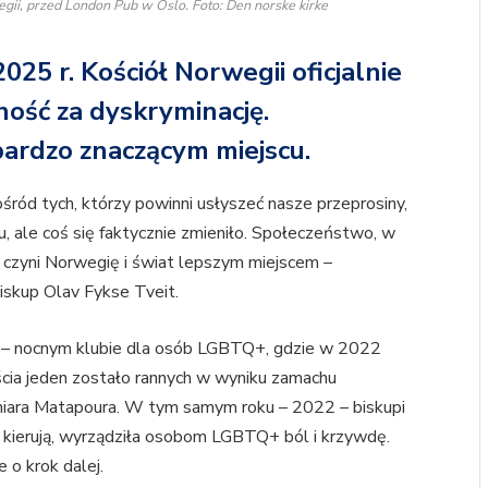
gii, przed London Pub w Oslo. Foto: Den norske kirke
25 r. Kościół Norwegii oficjalnie
ość za dyskryminację.
bardzo znaczącym miejscu.
śród tych, którzy powinni usłyszeć nasze przeprosiny,
u, ale coś się faktycznie zmieniło. Społeczeństwo, w
, czyni Norwegię i świat lepszym miejscem –
biskup Olav Fykse Tveit.
 – nocnym klubie dla osób LGBTQ+, gdzie w 2022
ścia jeden zostało rannych w wyniku zamachu
iara Matapoura. W tym samym roku – 2022 – biskupi
rą kierują, wyrządziła osobom LGBTQ+ ból i krzywdę.
 o krok dalej.