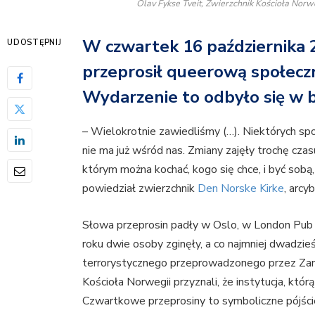
Olav Fykse Tveit, Zwierzchnik Kościoła Norwe
W czwartek 16 października 20
UDOSTĘPNIJ
przeprosił queerową społeczn
Wydarzenie to odbyło się w 
– Wielokrotnie zawiedliśmy (…). Niektórych spo
nie ma już wśród nas. Zmiany zajęły trochę czas
którym można kochać, kogo się chce, i być sobą
powiedział zwierzchnik
Den Norske Kirke
, arcy
Słowa przeprosin padły w Oslo, w London Pub
roku dwie osoby zginęły, a co najmniej dwadzie
terrorystycznego przeprowadzonego przez Zan
Kościoła Norwegii przyznali, że instytucja, któ
Czwartkowe przeprosiny to symboliczne pójście