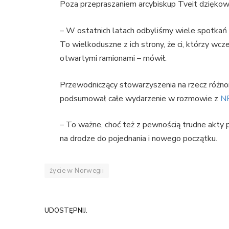
Poza przepraszaniem arcybiskup Tveit dziękow
– W ostatnich latach odbyliśmy wiele spotkań
To wielkoduszne z ich strony, że ci, którzy wcześ
otwartymi ramionami – mówił.
Przewodniczący stowarzyszenia na rzecz różnor
podsumował całe wydarzenie w rozmowie z
N
– To ważne, choć też z pewnością trudne akty p
na drodze do pojednania i nowego początku.
życie w Norwegii
UDOSTĘPNIJ.