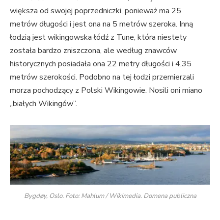
większa od swojej poprzedniczki, ponieważ ma 25
metrów długości i jest ona na 5 metrów szeroka. Inną
łodzią jest wikingowska łódź z Tune, która niestety
została bardzo zniszczona, ale według znawców
historycznych posiadała ona 22 metry długości i 4,35
metrów szerokości. Podobno na tej łodzi przemierzali
morza pochodzący z Polski Wikingowie. Nosili oni miano
„białych Wikingów”.
Bygdøy, Oslo. Foto: Mahlum / Wikimedia. Domena publiczna