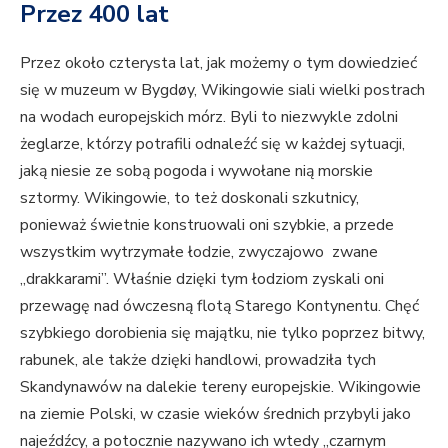
Przez 400 lat
Przez około czterysta lat, jak możemy o tym dowiedzieć
się w muzeum w Bygdøy, Wikingowie siali wielki postrach
na wodach europejskich mórz. Byli to niezwykle zdolni
żeglarze, którzy potrafili odnaleźć się w każdej sytuacji,
jaką niesie ze sobą pogoda i wywołane nią morskie
sztormy. Wikingowie, to też doskonali szkutnicy,
ponieważ świetnie konstruowali oni szybkie, a przede
wszystkim wytrzymałe łodzie, zwyczajowo zwane
„drakkarami”. Właśnie dzięki tym łodziom zyskali oni
przewagę nad ówczesną flotą Starego Kontynentu. Chęć
szybkiego dorobienia się majątku, nie tylko poprzez bitwy,
rabunek, ale także dzięki handlowi, prowadziła tych
Skandynawów na dalekie tereny europejskie. Wikingowie
na ziemie Polski, w czasie wieków średnich przybyli jako
najeźdźcy, a potocznie nazywano ich wtedy „czarnym