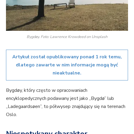
Bygdøy. Foto: Lawrence Krowdeed on Unsplash
Artykuł został opublikowany ponad 1 rok temu,
dlatego zawarte w nim informacje mogą być
nieaktualne.
Bygdøy, który często w opracowaniach
encyklopedycznych podawany jest jako „Bygdø” lub
„Ladegaardsøen”, to półwysep znajdujący się na terenach
Oslo.
Niespotykany charakter