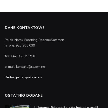
DANE KONTAKTOWE
Polsk-Norsk Forening Razem=Sammen
nr org. 923 205 039
tel.
+47 966 79 750
e-mail: kontakt@razem.no
Redakcja i współpraca »
OSTATNIO DODANE
Lillesand: Włamali się do hytty i grozili