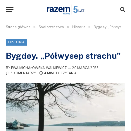
Strona główna
»
Społeczeństwo
»
Historia
»
Bygdøy. „Półwysep strachu”
HISTORIA
Bygdøy. „Półwysep strachu”
BY
EWA MICHAŁOWSKA-WALKIEWICZ
20 MARCA 2025
5 KOMENTARZY
4 MINUTY CZYTANIA