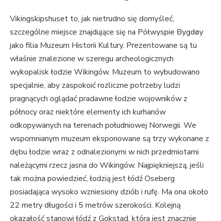
Vikingskipshuset to, jak nietrudno się domyśleć,
szczególne miejsce znajdujące się na Półwyspie Bygdøy
jako filia Muzeum Historii Kultury. Prezentowane są tu
właśnie znalezione w szeregu archeologicznych
wykopalisk łodzie Wikingów. Muzeum to wybudowano
specjalnie, aby zaspokoić rozliczne potrzeby ludzi
pragnących oglądać pradawne łodzie wojowników z
północy oraz niektóre elementy ich kurhanów
odkopywanych na terenach południowej Norwegii. We
wspomnianym muzeum eksponowane są trzy wykonane z
dębu łodzie wraz z odnalezionymi w nich przedmiotami
należącymi rzecz jasna do Wikingów. Najpiękniejszą, jeśli
tak można powiedzieć, łodzią jest łódź Oseberg
posiadająca wysoko wzniesiony dziób i rufę. Ma ona około
22 metry długości i 5 metrów szerokości. Kolejną
okazałość stanowi łódź z Gokstad, która jest znacznie