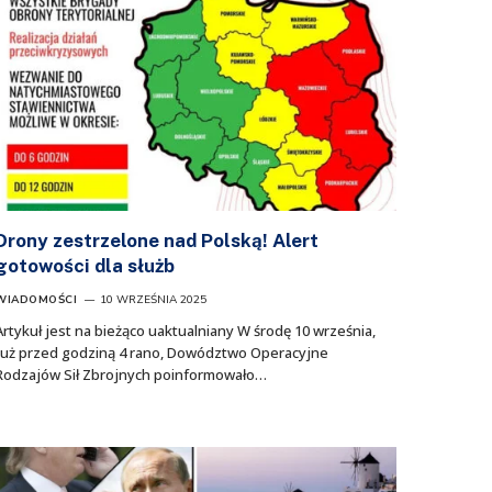
Drony zestrzelone nad Polską! Alert
gotowości dla służb
WIADOMOŚCI
10 WRZEŚNIA 2025
Artykuł jest na bieżąco uaktualniany W środę 10 września,
tuż przed godziną 4 rano, Dowództwo Operacyjne
Rodzajów Sił Zbrojnych poinformowało…