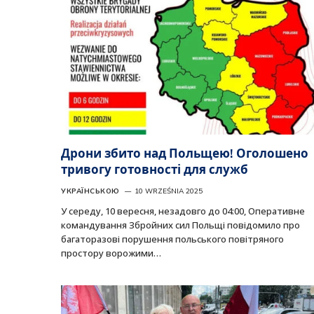
Дрони збито над Польщею! Оголошено
тривогу готовності для служб
УКРАЇНСЬКОЮ
10 WRZEŚNIA 2025
У середу, 10 вересня, незадовго до 04:00, Оперативне
командування Збройних сил Польщі повідомило про
багаторазові порушення польського повітряного
простору ворожими…