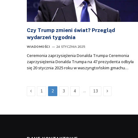
Czy Trump zmieni świat? Przegląd
wydarzeń tygodnia
WIADOMOŚCI
24 STYCZNIA 2025
Ceremonia zaprzysiężenia Donalda Trumpa Ceremonia
zaprzysiężenia Donalda Trumpa na 47 prezydenta odbyła
się 20 stycznia 2025 roku w waszyngtońskim gmachu…
Poprzednia
Następna
…
1
2
3
4
13