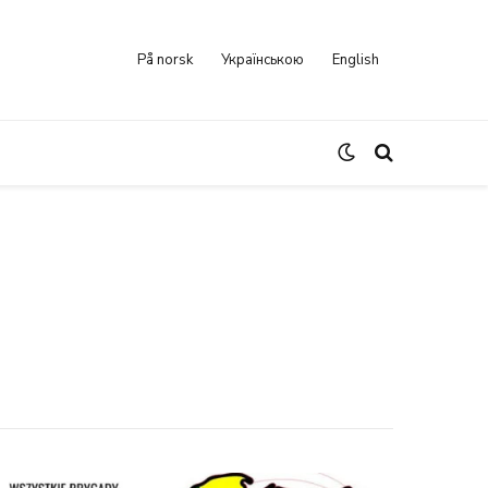
På norsk
Українською
English