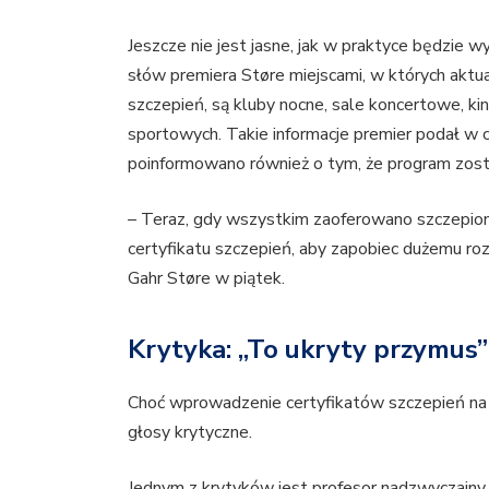
Jeszcze nie jest jasne, jak w praktyce będzie
słów premiera Støre miejscami, w których aktu
szczepień, są kluby nocne, sale koncertowe, ki
sportowych. Takie informacje premier podał w c
poinformowano również o tym, że program zo
– Teraz, gdy wszystkim zaoferowano szczepionk
certyfikatu szczepień, aby zapobiec dużemu rozp
Gahr Støre w piątek.
Krytyka: „To ukryty przymus”
Choć wprowadzenie certyfikatów szczepień na 
głosy krytyczne.
Jednym z krytyków jest profesor nadzwyczajny 