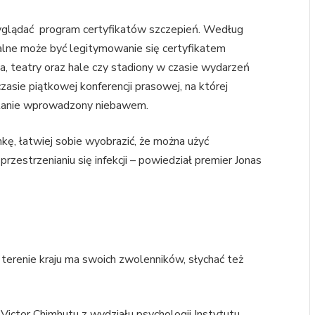
 wyglądać program certyfikatów szczepień. Według
alne może być legitymowanie się certyfikatem
na, teatry oraz hale czy stadiony w czasie wydarzeń
zasie piątkowej konferencji prasowej, na której
stanie wprowadzony niebawem.
ę, łatwiej sobie wyobrazić, że można użyć
rzestrzenianiu się infekcji – powiedział premier Jonas
terenie kraju ma swoich zwolenników, słychać też
Victor Chimhutu z wydziału psychologii Instytutu