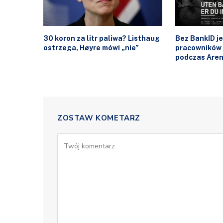
30 koron za litr paliwa? Listhaug
Bez BankID j
ostrzega, Høyre mówi „nie”
pracowników
podczas Are
ZOSTAW KOMETARZ