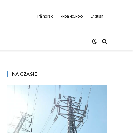
På norsk
Українською
English
NA CZASIE