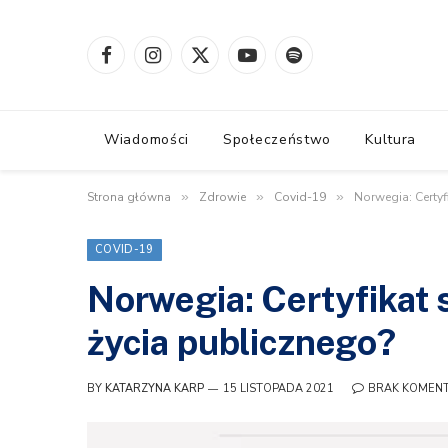
Facebook
Instagram
X
YouTube
Spotify
(Twitter)
Wiadomości
Społeczeństwo
Kultura
Strona główna
»
Zdrowie
»
Covid-19
»
Norwegia: Certyf
COVID-19
Norwegia: Certyfikat 
życia publicznego?
BY
KATARZYNA KARP
15 LISTOPADA 2021
BRAK KOMEN