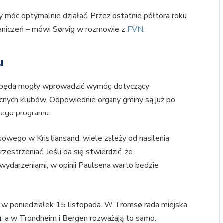
y móc optymalnie działać. Przez ostatnie półtora roku
raniczeń – mówi Sørvig w rozmowie z
FVN
.
u
y będą mogły wprowadzić wymóg dotyczący
nocnych klubów. Odpowiednie organy gminy są już po
ego programu.
ysowego w Kristiansand, wiele zależy od nasilenia
rzestrzeniać. Jeśli da się stwierdzić, że
 wydarzeniami, w opinii Paulsena warto będzie
, w poniedziałek 15 listopada. W Tromsø rada miejska
, a w Trondheim i Bergen rozważają to samo.