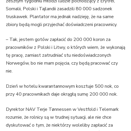
zeszłym tygodniu młodzi ludzie pochodzący z Erytrei,
Somalii, Polski i Tajlandii zasadzili 80 000 sadzonek
truskawek. Plantator ma jednak nadzieję, że na same
zbiory będą mogli przyjechać doświadczeni pracownicy.
– Tak, jestem gotów zapłacić do 200 000 koron za
pracowników z Polski i Litwy, o których wiem, że wykonają
tę pracę, zamiast zatrudniać stu niedoświadczonych
Norwegów, bo nie mam pojęcia, czy ​​będą pracować czy
nie.
Dzień w hotelu kwarantannowym kosztuje 500 nok, co
przy 40 pracownikach daje okrągłą sumę 200 000 nok.
Dyrektor NAV Terje Tønnessen w Vestfold i Telemark
rozumie, że rolnicy są w trudnej sytuacji, ale nie chce
dyskutować o tym, że niektórzy woleliby zapłacić za