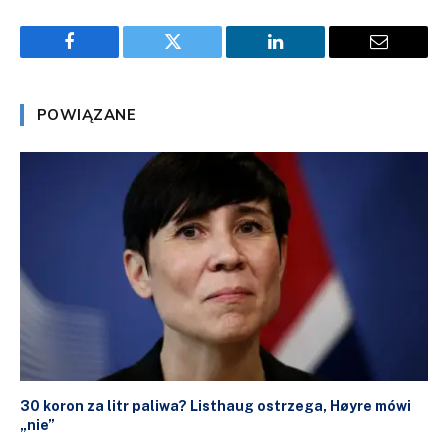
Facebook
Twitter
LinkedIn
Email
POWIĄZANE
30 koron za litr paliwa? Listhaug ostrzega, Høyre mówi
„nie”