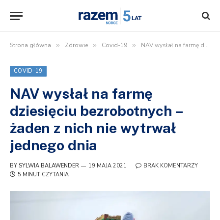
Strona główna
»
Zdrowie
»
Covid-19
»
NAV wysłał na farmę dziesięciu bezrobotnych – żaden z nich nie wytrwał jednego dnia
COVID-19
NAV wysłał na farmę
dziesięciu bezrobotnych –
żaden z nich nie wytrwał
jednego dnia
BY
SYLWIA BALAWENDER
19 MAJA 2021
BRAK KOMENTARZY
5 MINUT CZYTANIA