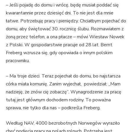
– Jeśli pojadę do domu i wrócę, będę musiał poddać się
kwarantannie przez dziesięć dni. To nie jest dla mnie
łatwe. Potrzebuję pracy i pieniędzy. Chciałbym pojechać do
domu, aby świętować 30. rocznicę ślubu. Rozmawiałem z
żoną przez telefon, a ona płacze – mówi Wiesław Nowek
z Polski. W gospodarstwie pracuje od 28 lat. Bernt
Freberg wzrusza się, gdy opowiada o innym polskim
pracowniku.
– Ma troje dzieci. Teraz pojechał do domu, bo najstarsza
córka miała komunię. Zanim wyjechał, powiedział: „Mam
nadzieję, że znów cię zobaczę”. Wynagrodzenie za pracę
tutaj jest głównym dochodem rodziny. To poważna
sprawa, nie tylko dla nas – podkreśla Freberg.
Według NAV, 4000 bezrobotnych Norwegów wyraziło
chęć podjęcia pracy na polach rolnych. Potrzeba jest