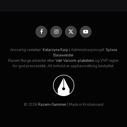
Facebook
Instagram
X
YouTube
(Twitter)
Ansvarlig redaktør:
Katarzyna Karp
| Administrasjonssjef:
Sylwia
Balawender
Razem Norge arbeider etter
Vær Varsom-plakatens
og VVP regler
for god presseskikk. Alt innhold er opphavsrettslig beskyttet.
© 2026
Razem=Sammen
| Made in Kristiansand