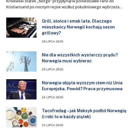
Królewski statek „Norge” przypłynął w poniedziałek rano do
Kristiansand po nocnym rejsie wzdłuż południowego wybrzeża…
Grill, słońce i smak lata. Dlaczego
mieszkańcy Norwegii kochają sezon
grillowy?
26 LIPCA 2026
Nie dla wszystkich wystarczy prądu?
Norwegia musi wybierać
25 LIPCA 2026
Norwegia objęta wyższym cłem niż Unia
Europejska. Powód? Praca przymusowa
24 LIPCA 2026
Tacofredag – jak Meksyk podbił Norwegię
(i robi to w każdy piątek)
23 LIPCA 2026