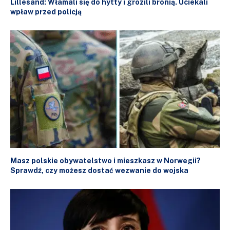
Lillesand: Włamali się do hytty i grozili bronią. Uciekali
wpław przed policją
Masz polskie obywatelstwo i mieszkasz w Norwegii?
Sprawdź, czy możesz dostać wezwanie do wojska