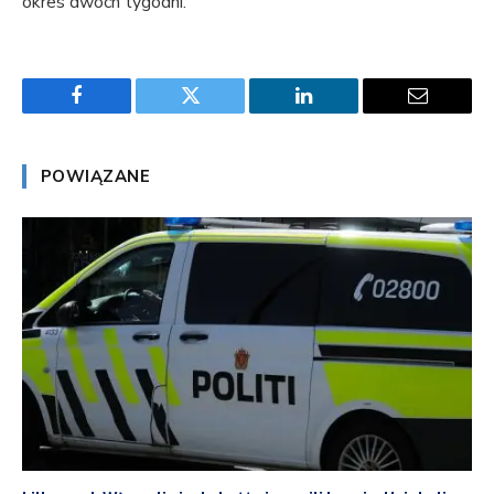
okres dwóch tygodni.
Facebook
Twitter
LinkedIn
Email
POWIĄZANE