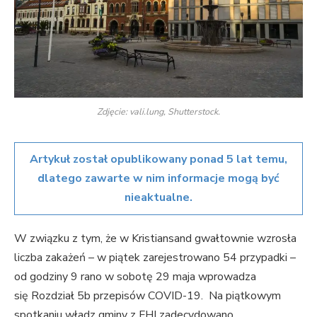
Zdjęcie: vali.lung, Shutterstock.
Artykuł został opublikowany ponad 5 lat temu,
dlatego zawarte w nim informacje mogą być
nieaktualne.
W związku z tym, że w Kristiansand gwałtownie wzrosła
liczba zakażeń – w piątek zarejestrowano 54 przypadki –
od godziny 9 rano w sobotę 29 maja wprowadza
się Rozdział 5b przepisów COVID-19. Na piątkowym
spotkaniu władz gminy z FHI zadecydowano