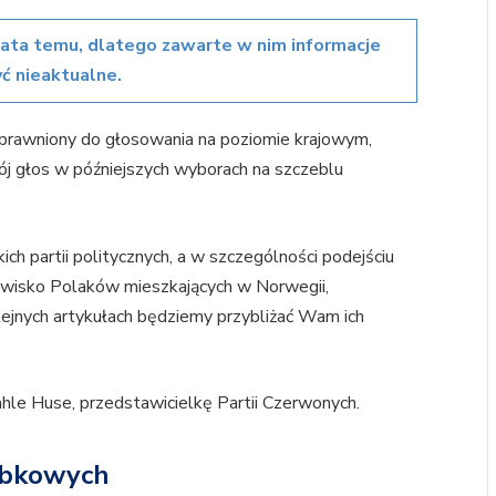
lata temu, dlatego zawarte w nim informacje
ć nieaktualne.
t uprawniony do głosowania na poziomie krajowym,
j głos w późniejszych wyborach na szczeblu
ch partii politycznych, a w szczególności podejściu
owisko Polaków mieszkających w Norwegii,
lejnych artykułach będziemy przybliżać Wam ich
hle Huse, przedstawicielkę Partii Czerwonych.
robkowych