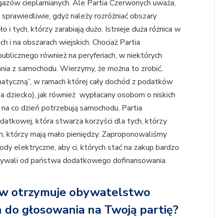
gazów cieplarnianych. Ale Partia Czerwonych uważa,
 sprawiedliwie, gdyż należy rozróżniać obszary
ło i tych, którzy zarabiają dużo. Istnieje duża różnica w
h i na obszarach wiejskich. Chociaż Partia
ublicznego również na peryferiach, w niektórych
ania z samochodu. Wierzymy, że można to zrobić,
imatyczną”, w ramach której cały dochód z podatków
 na dziecko), jak również wypłacany osobom o niskich
e na co dzień potrzebują samochodu. Partia
atkowej, która stwarza korzyści dla tych, którzy
ych, którzy mają mało pieniędzy. Zaproponowaliśmy
y elektryczne, aby ci, których stać na zakup bardzo
mywali od państwa dodatkowego dofinansowania.
aków otrzymuje obywatelstwo
h do głosowania na Twoją partię?