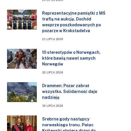
Reprezentacyjne pamiątki z MŚ
trafią na aukcję. Dochód
wesprze poszkodowanych po
pożarze w Krokstadelva
21 LIPCA 2026
10 stereotypów o Norwegach,
które bawią nawet samych
Norwegów
20 LIPCA 2026
Drammen: Pożar zabrał
wszystko. Solidarność daje
nadzieję
19 LIPCA 2026
Srebrne gody następcy
norweskiego tronu. Pałac
Królewski otwiera drzwi do