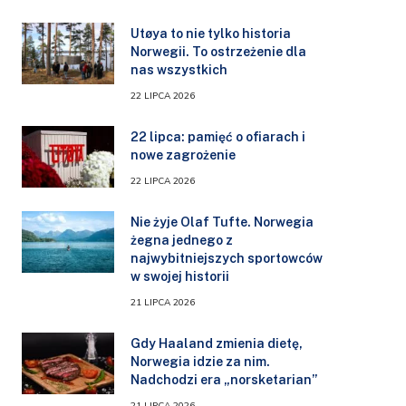
Utøya to nie tylko historia
Norwegii. To ostrzeżenie dla
nas wszystkich
22 LIPCA 2026
22 lipca: pamięć o ofiarach i
nowe zagrożenie
22 LIPCA 2026
Nie żyje Olaf Tufte. Norwegia
żegna jednego z
najwybitniejszych sportowców
w swojej historii
21 LIPCA 2026
Gdy Haaland zmienia dietę,
Norwegia idzie za nim.
Nadchodzi era „norsketarian”
21 LIPCA 2026