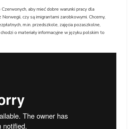
 Czerwonych, aby mieć dobre warunki pracy dla
z Norwegii, czy są imigrantami zarobkowymi. Chcemy,
zpłatnych, m.in. przedszkole, zajęcia pozaszkolne,
li chodzi o materiały informacyjne w języku polskim to