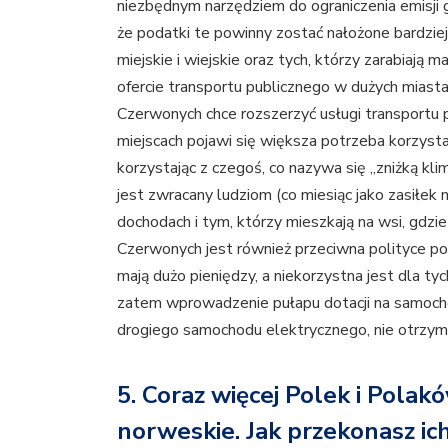
niezbędnym narzędziem do ograniczenia emisji 
że podatki te powinny zostać nałożone bardziej
miejskie i wiejskie oraz tych, którzy zarabiają ma
ofercie transportu publicznego w dużych miastac
Czerwonych chce rozszerzyć usługi transportu p
miejscach pojawi się większa potrzeba korzyst
korzystając z czegoś, co nazywa się „zniżką kl
jest zwracany ludziom (co miesiąc jako zasiłek
dochodach i tym, którzy mieszkają na wsi, gdzi
Czerwonych jest również przeciwna polityce pod
mają dużo pieniędzy, a niekorzystna jest dla t
zatem wprowadzenie pułapu dotacji na samochod
drogiego samochodu elektrycznego, nie otrzy
5. Coraz więcej Polek i Pol
norweskie. Jak przekonasz ic