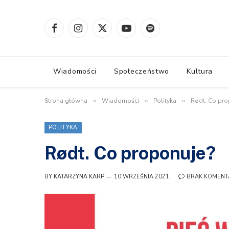
Facebook
Instagram
X
YouTube
Spotify
(Twitter)
Wiadomości
Społeczeństwo
Kultura
Strona główna
»
Wiadomości
»
Polityka
»
Rødt. Co pro
POLITYKA
Rødt. Co proponuje?
BY
KATARZYNA KARP
10 WRZEŚNIA 2021
BRAK KOMENT