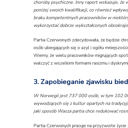
choroby psychiczne. Inny raport wskazuje, że 
poniżej swoich kwalifikacji, co również wpływ
braku kompetentnych pracowników w niektóryc
wykorzystać dobrze wykształconych obcokra
Partia Czerwonych zdecydowała, że będzie chro
osób ubiegających się o azyl i ogółu mniejszośc
Wiemy, że wielu pracowników migrujących spoty
walczyć z wszelkimi formami rasizmu i dyskrym
3. Zapobieganie zjawisku bie
W Norwegii jest 737 000 osób, w tym 102 000
wywodzących się z kultur opartych na tradycy
jaki sposób Wasza partia chce redukować ro
Partia Czerwonych pracuje na przyzwoite życie