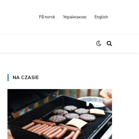
På norsk
Українською
English
NA CZASIE