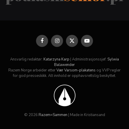
Facebook
Instagram
X
YouTube
(Twitter)
Ansvarlig redaktør:
Katarzyna Karp
| Administrasjonssjef:
Sylwia
Balawender
Razem Norge arbeider etter
Vær Varsom-plakatens
og VVP regler
for god presseskikk. Alt innhold er opphavsrettslig beskyttet.
© 2026
Razem=Sammen
| Made in Kristiansand