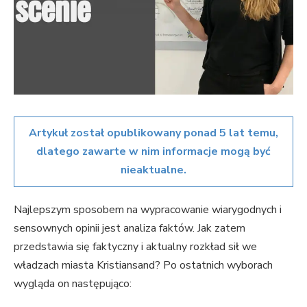
Artykuł został opublikowany ponad 5 lat temu,
dlatego zawarte w nim informacje mogą być
nieaktualne.
Najlepszym sposobem na wypracowanie wiarygodnych i
sensownych opinii jest analiza faktów. Jak zatem
przedstawia się faktyczny i aktualny rozkład sił we
władzach miasta Kristiansand? Po ostatnich wyborach
wygląda on następująco: