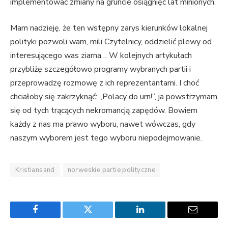
implementować zmiany na gruncie osiągnięć lat minionych.
Mam nadzieję, że ten wstępny zarys kierunków lokalnej
polityki pozwoli wam, mili Czytelnicy, oddzielić plewy od
interesującego was ziarna… W kolejnych artykułach
przybliżę szczegółowo programy wybranych partii i
przeprowadzę rozmowę z ich reprezentantami. I choć
chciałoby się zakrzyknąć: „Polacy do urn!”, ja powstrzymam
się od tych trącących nekromancją zapędów. Bowiem
każdy z nas ma prawo wyboru, nawet wówczas, gdy
naszym wyborem jest tego wyboru niepodejmowanie.
Kristiansand
norweskie partie polityczne
Facebook
Twitter
LinkedIn
Email