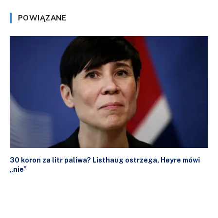
POWIĄZANE
30 koron za litr paliwa? Listhaug ostrzega, Høyre mówi
„nie”