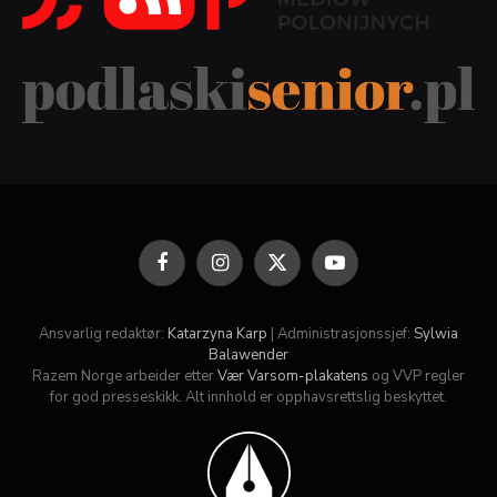
Facebook
Instagram
X
YouTube
(Twitter)
Ansvarlig redaktør:
Katarzyna Karp
| Administrasjonssjef:
Sylwia
Balawender
Razem Norge arbeider etter
Vær Varsom-plakatens
og VVP regler
for god presseskikk. Alt innhold er opphavsrettslig beskyttet.