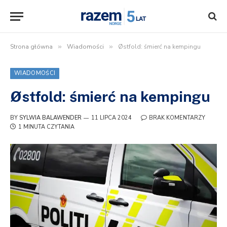
Strona główna
»
Wiadomości
»
Østfold: śmierć na kempingu
WIADOMOŚCI
Østfold: śmierć na kempingu
BY
SYLWIA BALAWENDER
11 LIPCA 2024
BRAK KOMENTARZY
1 MINUTA CZYTANIA