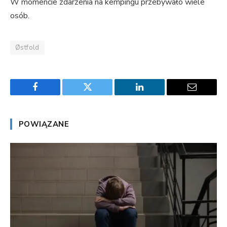
W momencie zdarzenia na kempingu przebywało wiele
osób.
Østfold
Facebook
Twitter
LinkedIn
Email
POWIĄZANE