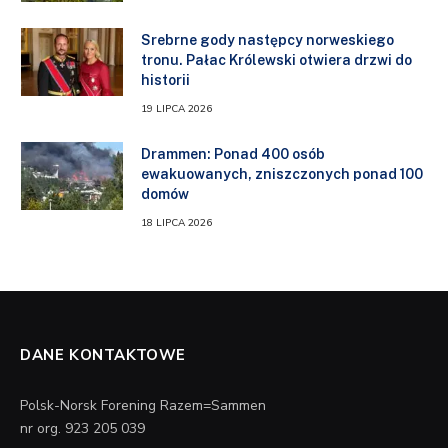
Srebrne gody następcy norweskiego
tronu. Pałac Królewski otwiera drzwi do
historii
19 LIPCA 2026
Drammen: Ponad 400 osób
ewakuowanych, zniszczonych ponad 100
domów
18 LIPCA 2026
DANE KONTAKTOWE
Polsk-Norsk Forening Razem=Sammen
nr org. 923 205 039