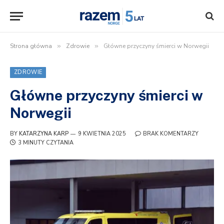
Strona główna
»
Zdrowie
»
Główne przyczyny śmierci w Norwegii
ZDROWIE
Główne przyczyny śmierci w
Norwegii
BY
KATARZYNA KARP
9 KWIETNIA 2025
BRAK KOMENTARZY
3 MINUTY CZYTANIA