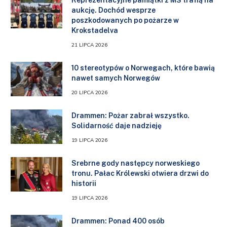
Reprezentacyjne pamiątki z MŚ trafią na
aukcję. Dochód wesprze
poszkodowanych po pożarze w
Krokstadelva
21 LIPCA 2026
10 stereotypów o Norwegach, które bawią
nawet samych Norwegów
20 LIPCA 2026
Drammen: Pożar zabrał wszystko.
Solidarność daje nadzieję
19 LIPCA 2026
Srebrne gody następcy norweskiego
tronu. Pałac Królewski otwiera drzwi do
historii
19 LIPCA 2026
Drammen: Ponad 400 osób