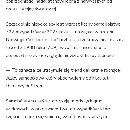
poprzedniego, nadal stanowi jedną z najwyższych od
czasu II wojny światowej.
Szczególnie niepokojący jest wzrost liczby samobójstw:
727 przypadków w 2024 roku — najwięcej w historii
Norwegii. Co istotne, choć liczba ta przekracza historyczny
rekord z 1988 roku (709), wskaźnik śmiertelności
pozostał niższy ze względu na wzrost liczby ludności.
— To oznacza, że utrzymuje się trend delikatnie rosnącej
liczby samobójstw, który obserwujemy od kilku lat —
tłumaczy dr Strøm.
Samobójstwa częściej dotykają młodszych grup
wiekowych, w przeciwieństwie do wypadków, które
częściej kończą się śmiercią wśród osób starszych.