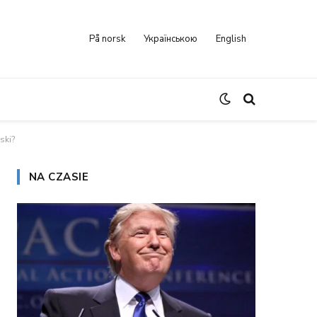
På norsk
Українською
English
ski?
NA CZASIE