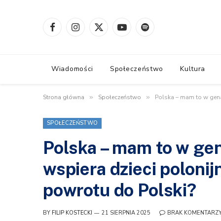
Facebook
Instagram
X
YouTube
Spotify
(Twitter)
Wiadomości
Społeczeństwo
Kultura
Strona główna
»
Społeczeństwo
»
Polska – mam to w genac
SPOŁECZEŃSTWO
Polska – mam to w gen
wspiera dzieci polonij
powrotu do Polski?
BY
FILIP KOSTECKI
21 SIERPNIA 2025
BRAK KOMENTARZ