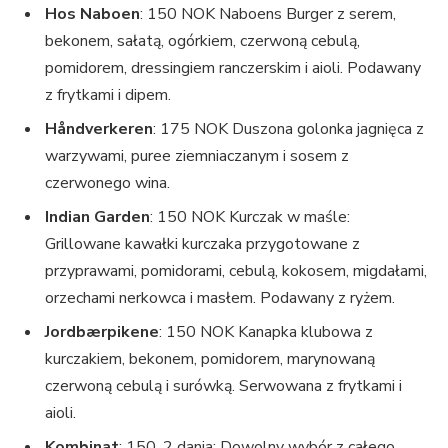
Hos Naboen
: 150 NOK Naboens Burger z serem,
bekonem, sałatą, ogórkiem, czerwoną cebulą,
pomidorem, dressingiem ranczerskim i aioli. Podawany
z frytkami i dipem.
Håndverkeren
: 175 NOK Duszona golonka jagnięca z
warzywami, puree ziemniaczanym i sosem z
czerwonego wina.
Indian Garden
: 150 NOK Kurczak w maśle:
Grillowane kawałki kurczaka przygotowane z
przyprawami, pomidorami, cebulą, kokosem, migdałami,
orzechami nerkowca i masłem. Podawany z ryżem.
Jordbærpikene
: 150 NOK Kanapka klubowa z
kurczakiem, bekonem, pomidorem, marynowaną
czerwoną cebulą i surówką. Serwowana z frytkami i
aioli.
Kombinat
: 150, 2 dania: Dowolny wybór z całego