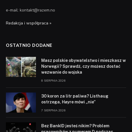
e-mail: kontakt@razem.no
Redakcja i współpraca »
OSTATNIO DODANE
Masz polskie obywatelstwo i mieszkasz w
Norwegii? Sprawdź, czy możesz dostać
wezwanie do wojska
8 SIERPNIA 2026
30 koron za litr paliwa? Listhaug
ostrzega, Høyre mówi „nie”
7 SIERPNIA 2026
Bez BankID jesteś nikim? Problem
pracowników z numerem D podczas