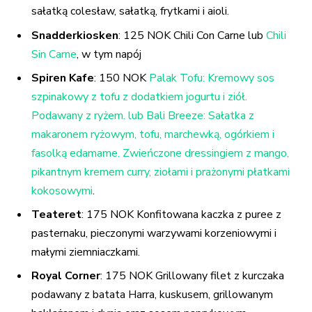
sałatką colesław, sałatką, frytkami i aioli.
Snadderkiosken
: 125 NOK Chili Con Carne lub
Chili
Sin Carne
, w tym napój
Spiren Kafe
: 150 NOK
Palak Tofu: Kremowy sos
szpinakowy z tofu z dodatkiem jogurtu i ziół.
Podawany z ryżem. lub Bali Breeze: Sałatka z
makaronem ryżowym, tofu, marchewką, ogórkiem i
fasolką edamame. Zwieńczone dressingiem z mango,
pikantnym kremem curry, ziołami i prażonymi płatkami
kokosowymi
.
Teateret
: 175 NOK Konfitowana kaczka z puree z
pasternaku, pieczonymi warzywami korzeniowymi i
małymi ziemniaczkami.
Royal Corner
: 175 NOK Grillowany filet z kurczaka
podawany z batata Harra, kuskusem, grillowanym