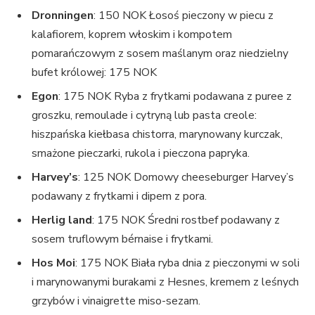
Dronningen
: 150 NOK Łosoś pieczony w piecu z
kalafiorem, koprem włoskim i kompotem
pomarańczowym z sosem maślanym oraz niedzielny
bufet królowej: 175 NOK
Egon
: 175 NOK Ryba z frytkami podawana z puree z
groszku, remoulade i cytryną lub pasta creole:
hiszpańska kiełbasa chistorra, marynowany kurczak,
smażone pieczarki, rukola i pieczona papryka.
Harvey’s
: 125 NOK Domowy cheeseburger Harvey’s
podawany z frytkami i dipem z pora.
Herlig land
: 175 NOK Średni rostbef podawany z
sosem truflowym bérnaise i frytkami.
Hos Moi
: 175 NOK Biała ryba dnia z pieczonymi w soli
i marynowanymi burakami z Hesnes, kremem z leśnych
grzybów i vinaigrette miso-sezam.