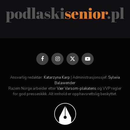
Facebook
Instagram
X
YouTube
(Twitter)
Ansvarlig redaktør:
Katarzyna Karp
| Administrasjonssjef:
Sylwia
Balawender
Razem Norge arbeider etter
Vær Varsom-plakatens
og VVP regler
for god presseskikk. Alt innhold er opphavsrettslig beskyttet.