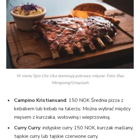
W menu Spis Ute Uka dominują potrawy mięsne .Foto: Bao
Menglong/Unsplash
Campino Kristiansand
: 150 NOK Średnia pizza z
kebabem lub kebab na talerzu. Można wybrać między
mięsem z kurczaka, wołowiną i wieprzowiną.
Curry Curry
: indyjskie curry 150 NOK, kurczak maślany,
tajskie curry lub tajskie czerwone curry.