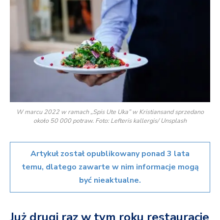
W marcu 2022 w ramach „Spis Ute Uka” w Kristiansand sprzedano
około 50 000 potraw. Foto: Lefteris kallergis/ Unsplash
Artykuł został opublikowany ponad 3 lata
temu, dlatego zawarte w nim informacje mogą
być nieaktualne.
Już drugi raz w tym roku restauracje