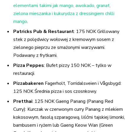
elementami takimi jak mango, awokado, granat,
zielona mieszanka i kukurydza z dressingiem chilli
mango
.
Patricks Pub & Restaurant
: 175 NOK Grillowany
stek z polędwicy wołowej z kremowym sosem z
zielonego pieprzu ze smażonymi warzywami.
Podawany z frytkami.
Pizza Peppes
: Bufet pizzy 150 NOK – tylko w
restauracji.
Pizzabakeren
Fagerholt, Torridalsveien i Vågsbygd:
125 NOK Średnia pizza i sos czosnkowy.
Pretthai
: 125 NOK Gaeng Panang (Panang Red
Curry): Kurczak w czerwonym curry Panang z mlekiem
kokosowym, fasolą szparagową, liśćmi tajskiej limonki,
bambusem i ryżem lub Gaeng Keow Wan (Green