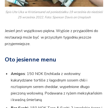
Spis Ute Uka w Kristiansand od poniedziałku 19 września do niedzieli
25 września 2022. Foto: Spencer Davis on Unsplash
Jesień jest wyjątkowo piękna. Wyjście z przyjaciółmi do
restauracji może być w przyszłym tygodniu jeszcze
przyjemniejsze.
Oto jesienne menu
Amigos
: 150 NOK Enchilada z wołowiny:
kukurydziane tortille z łagodnym sosem chili i
roztopionym serem cheddar, wypełnione długo
pieczoną wołowiną. Podawana z ryżem meksykańskim
i kwaśną śmietaną.