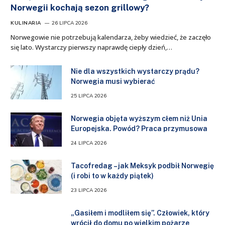
Norwegii kochają sezon grillowy?
KULINARIA
26 LIPCA 2026
Norwegowie nie potrzebują kalendarza, żeby wiedzieć, że zaczęło
się lato. Wystarczy pierwszy naprawdę ciepły dzień,…
Nie dla wszystkich wystarczy prądu?
Norwegia musi wybierać
25 LIPCA 2026
Norwegia objęta wyższym cłem niż Unia
Europejska. Powód? Praca przymusowa
24 LIPCA 2026
Tacofredag – jak Meksyk podbił Norwegię
(i robi to w każdy piątek)
23 LIPCA 2026
„Gasiłem i modliłem się”. Człowiek, który
wrócił do domu po wielkim pożarze