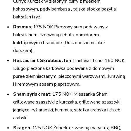
Curry): Kurczak w zielonym curry z mlekiem
kokosowym, pędy bambusa , tajska słodka bazylia,
bakłażan i ryż
Rasmus
: 175 NOK Pieczony sum podawany z
bakłażanem, czerwoną cebulą, pomidorem
koktajlowym i brandade (tłuczone ziemniaki z
dorszem).
Restaurant Skrubbsulten
Tinnheia i Lund: 150 NOK
Długo pieczona karkówka podawana z domowym
puree ziemniaczanym, pieczonymi warzywami, żurawiną
i kremowym sosem pieprzowym.
Sham syrisk mat
: 175 NOK Mieszanka Sham:
grillowane szaszłyki z kurczaka, grillowane szaszłyki
jagnięce, ryż arabski, hummus, sałatka arabska i chleb
arabski.
Skagen
: 125 NOK Żeberka z własną marynatą BBQ,