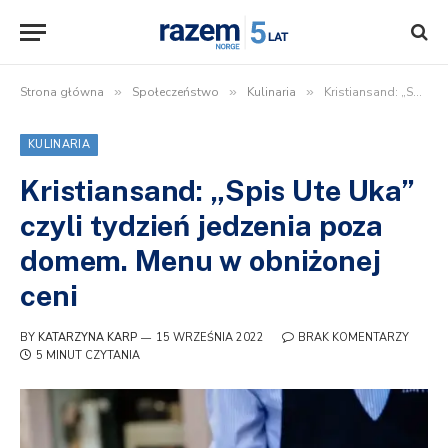
Strona główna
»
Społeczeństwo
»
Kulinaria
»
Kristiansand: „Spis Ute Uka” czyli tydzień jedzenia poza domem. Menu w obniżonej ceni
KULINARIA
Kristiansand: „Spis Ute Uka”
czyli tydzień jedzenia poza
domem. Menu w obniżonej
ceni
BY
KATARZYNA KARP
15 WRZEŚNIA 2022
BRAK KOMENTARZY
5 MINUT CZYTANIA