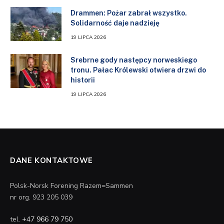
Drammen: Pożar zabrał wszystko.
Solidarność daje nadzieję
19 LIPCA 2026
Srebrne gody następcy norweskiego
tronu. Pałac Królewski otwiera drzwi do
historii
19 LIPCA 2026
DANE KONTAKTOWE
Polsk-Norsk Forening Razem=Sammen
nr org. 923 205 039
tel.
+47 966 79 750