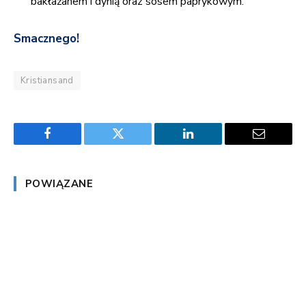
bakłażanem i dynią oraz sosem paprykowym.
Smacznego!
Kristiansand
Facebook
Twitter
LinkedIn
Email
POWIĄZANE