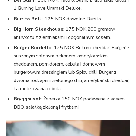
Bar Sushi
: 150 NOK Taco & Sushi: 2 japońskie tacos i
1 Burning Love Uramaki Deluxe.
Burrito Belli
: 125 NOK dowolne Burrito.
Big Horn Steakhouse
: 175 NOK 200 gramów
antrykotu z ziemniakami i opcjonalnym sosem.
Burger Bordello
: 125 NOK Bekon i cheddar: Burger z
suszonym solonym bekonem, amerykańskim
cheddarem, pomidorem, cebulą i domowym
burgerowym dressingiem lub Spicy chili: Burger z
dwoma rodzajami zielonego chili, amerykański cheddar,
karmelizowana cebula.
Brygghuset
: Żeberka 150 NOK podawane z sosem
BBQ, sałatką zieloną i frytkami