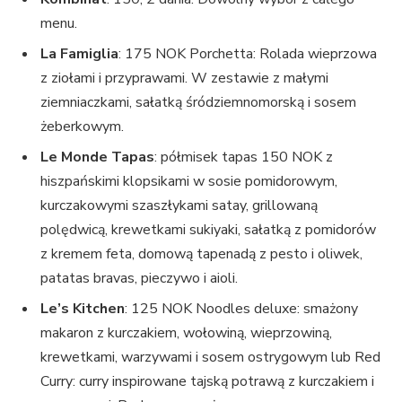
menu.
La Famiglia
: 175 NOK Porchetta: Rolada wieprzowa
z ziołami i przyprawami. W zestawie z małymi
ziemniaczkami, sałatką śródziemnomorską i sosem
żeberkowym.
Le Monde Tapas
: półmisek tapas 150 NOK z
hiszpańskimi klopsikami w sosie pomidorowym,
kurczakowymi szaszłykami satay, grillowaną
polędwicą, krewetkami sukiyaki, sałatką z pomidorów
z kremem feta, domową tapenadą z pesto i oliwek,
patatas bravas, pieczywo i aioli.
Le’s Kitchen
: 125 NOK Noodles deluxe: smażony
makaron z kurczakiem, wołowiną, wieprzowiną,
krewetkami, warzywami i sosem ostrygowym lub Red
Curry: curry inspirowane tajską potrawą z kurczakiem i