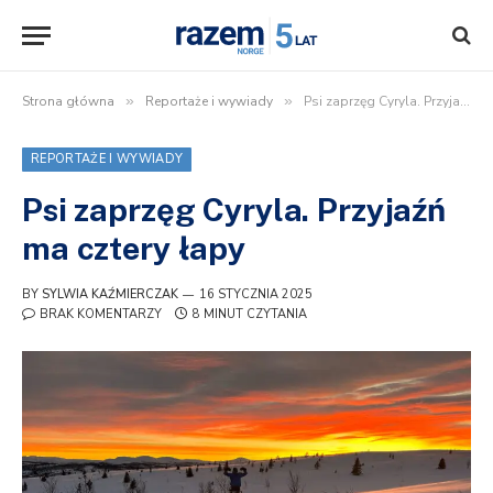
Strona główna
»
Reportaże i wywiady
»
Psi zaprzęg Cyryla. Przyjaźń ma cztery łapy
REPORTAŻE I WYWIADY
Psi zaprzęg Cyryla. Przyjaźń
ma cztery łapy
BY
SYLWIA KAŹMIERCZAK
16 STYCZNIA 2025
BRAK KOMENTARZY
8 MINUT CZYTANIA