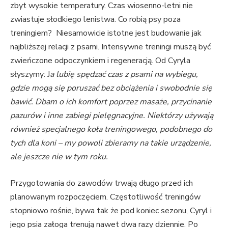
zbyt wysokie temperatury. Czas wiosenno-letni nie
zwiastuje słodkiego lenistwa. Co robią psy poza
treningiem? Niesamowicie istotne jest budowanie jak
najbliższej relacji z psami. Intensywne treningi muszą być
zwieńczone odpoczynkiem i regeneracją. Od Cyryla
słyszymy: J
a lubię spędzać czas z psami na wybiegu,
gdzie mogą się poruszać bez obciążenia i swobodnie się
bawić. Dbam o ich komfort poprzez masaże, przycinanie
pazurów i inne zabiegi pielęgnacyjne. Niektórzy używają
również specjalnego koła treningowego, podobnego do
tych dla koni – my powoli zbieramy na takie urządzenie,
ale jeszcze nie w tym roku.
Przygotowania do zawodów trwają długo przed ich
planowanym rozpoczęciem. Częstotliwość treningów
stopniowo rośnie, bywa tak że pod koniec sezonu, Cyryl i
jego psia załoga trenują nawet dwa razy dziennie. Po