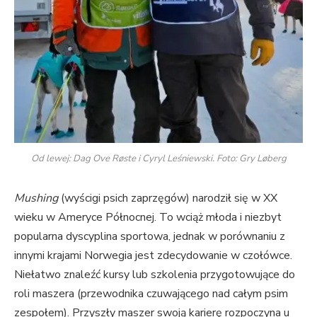
Od lewej: Dag Ove Røste i Cyryl Leśniewski. Foto: Gry Løberg
Mushing
(wyścigi psich zaprzęgów) narodził się w XX
wieku w Ameryce Północnej. To wciąż młoda i niezbyt
popularna dyscyplina sportowa, jednak w porównaniu z
innymi krajami Norwegia jest zdecydowanie w czołówce.
Niełatwo znaleźć kursy lub szkolenia przygotowujące do
roli maszera (przewodnika czuwającego nad całym psim
zespołem). Przyszły maszer swoją karierę rozpoczyna u