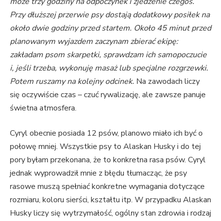
może trzy godziny na odpoczynek i zjedzenie czegoś.
Przy dłuższej przerwie psy dostają dodatkowy posiłek na
około dwie godziny przed startem. Około 45 minut przed
planowanym wyjazdem zaczynam zbierać ekipę:
zakładam psom skarpetki, sprawdzam ich samopoczucie
i, jeśli trzeba, wykonuję masaż lub specjalne rozgrzewki.
Potem ruszamy na kolejny odcinek.
Na zawodach liczy
się oczywiście czas – czuć rywalizację, ale zawsze panuje
świetna atmosfera.
Cyryl obecnie posiada 12 psów, planowo miało ich być o
połowę mniej. Wszystkie psy to Alaskan Husky i do tej
pory byłam przekonana, że to konkretna rasa psów. Cyryl
jednak wyprowadził mnie z błędu tłumacząc, że psy
rasowe muszą spełniać konkretne wymagania dotyczące
rozmiaru, koloru sierści, kształtu itp. W przypadku Alaskan
Husky liczy się wytrzymałość, ogólny stan zdrowia i rodzaj