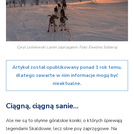
Cyryl Leśniewski z psim zaprzęgiem. Foto: Ewelina Sobieraj
Artykuł został opublikowany ponad 1 rok temu,
dlatego zawarte w nim informacje mogą być
nieaktualne.
Ciągną, ciągną sanie…
Ale nie są to słynne góralskie koniki, o których śpiewają
legendarni Skaldowie, lecz silne psy zaprzęgowe. Na