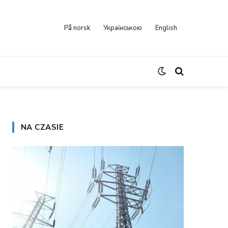
På norsk
Українською
English
NA CZASIE