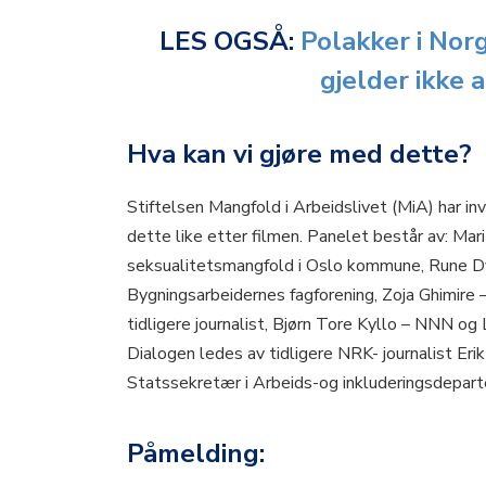
LES OGSÅ:
Polakker i Norg
gjelder ikke 
Hva kan vi gjøre med dette?
Stiftelsen Mangfold i Arbeidslivet (MiA) har in
dette like etter filmen. Panelet består av: Mar
seksualitetsmangfold i Oslo kommune, Rune Dy
Bygningsarbeidernes fagforening, Zoja Ghimire –
tidligere journalist, Bjørn Tore Kyllo – NNN og
Dialogen ledes av tidligere NRK- journalist Eri
Statssekretær i Arbeids-og inkluderingsdepar
Påmelding: