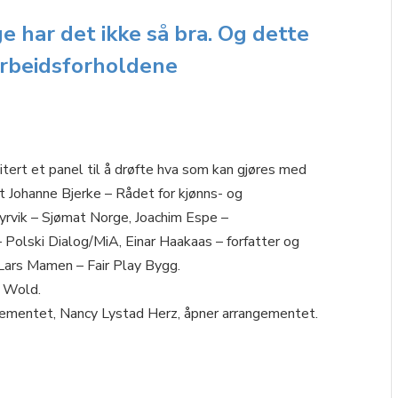
e har det ikke så bra. Og dette
arbeidsforholdene
vitert et panel til å drøfte hva som kan gjøres med
it Johanne Bjerke – Rådet for kjønns- og
rvik – Sjømat Norge, Joachim Espe –
 Polski Dialog/MiA, Einar Haakaas – forfatter og
 Lars Mamen – Fair Play Bygg.
k Wold.
tementet, Nancy Lystad Herz, åpner arrangementet.