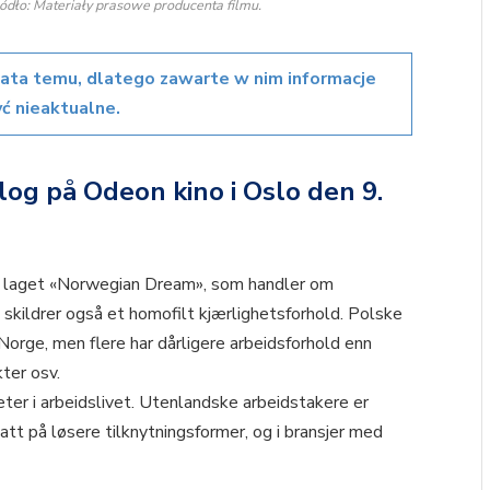
ódło: Materiały prasowe producenta filmu.
lata temu, dlatego zawarte w nim informacje
ć nieaktualne.
log på Odeon kino i Oslo den 9.
r laget «Norwegian Dream», som handler om
n skildrer også et homofilt kjærlighetsforhold. Polske
Norge, men flere har dårligere arbeidsforhold enn
kter osv.
ter i arbeidslivet. Utenlandske arbeidstakere er
att på løsere tilknytningsformer, og i bransjer med