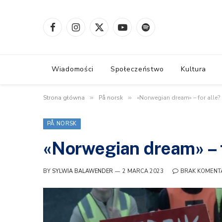
Facebook
Instagram
X
YouTube
Spotify
(Twitter)
Wiadomości
Społeczeństwo
Kultura
Strona główna
»
På norsk
»
«Norwegian dream» – for alle?
PÅ NORSK
«Norwegian dream» – f
BY
SYLWIA BALAWENDER
2 MARCA 2023
BRAK KOMENT