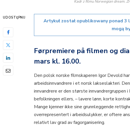
Kadr z filmu Norwegian dream. Źr
UDOSTĘPNIJ
Artykuł został opublikowany ponad 3 
mogą by
Førpremiere på filmen og dia
mars kl. 16.00.
Den polsk norske filmskaperen Igor Devold ha
arbeidsinnvandrere i et norsk lakseslakteri. De
innvandrere er den største innvandrergruppen i 
befolkningen ellers, – lavere lønn, korte kontra
Mange kjenner ikke sine grunnleggende rettighe
overrepresentert i arbeidsulykker, er oftere ans
relativt lav grad av fagorganisering.