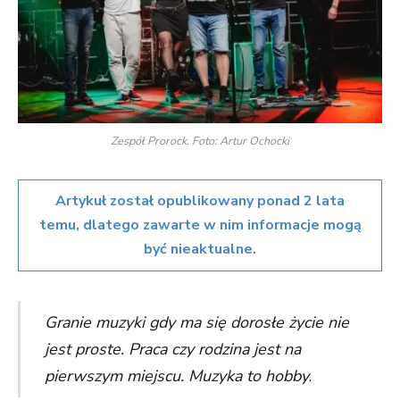
Zespół Prorock. Foto: Artur Ochocki
Artykuł został opublikowany ponad 2 lata
temu, dlatego zawarte w nim informacje mogą
być nieaktualne.
Granie muzyki gdy ma się dorosłe życie nie
jest proste. Praca czy rodzina jest na
pierwszym miejscu. Muzyka to hobby
.