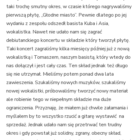
taki trochę smutny okres, w czasie którego nagrywaliśmy
pierwszą płytę, „Głodne miasto”. Pewnie dlatego po jej
wydaniu z zespołu odszedł basista Kuba i Asia,
wokalistka. Nawet nie udało nam się zagrać
debiutanckiego koncertu w składzie który tworzył płytę.
Taki koncert zagraliśmy kilka miesięcy później już z nową
wokalistką i Tomaszem, naszym basistą, który wtedy do
nas dołączył i jest cały czas. Ten skład jednak też długo
się nie utrzymał. Mieliśmy potem ponad dwa lata
zawieszenia. Szukaliśmy nowych muzyków, szukaliśmy
nowej wokalistki, próbowaliśmy tworzyć nowy materiał
ale robienie tego w niepełnym składzie ma duże
ograniczenia. Przyznaję, że miałem już chwile załamania i
myślałem by to wszystko rzucić a gitarę wystawić na
sprzedaż. Jednak udało nam się przetrwać ten trudny
okres i gdy powstał już solidny, zgrany, obecny skład,