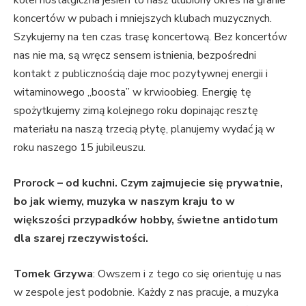
kolei nostalgiczna jesień to nasz ulubiony okres na granie
koncertów w pubach i mniejszych klubach muzycznych.
Szykujemy na ten czas trasę koncertową. Bez koncertów
nas nie ma, są wręcz sensem istnienia, bezpośredni
kontakt z publicznością daje moc pozytywnej energii i
witaminowego „boosta” w krwioobieg. Energię tę
spożytkujemy zimą kolejnego roku dopinając resztę
materiału na naszą trzecią płytę, planujemy wydać ją w
roku naszego 15 jubileuszu.
Prorock – od kuchni. Czym zajmujecie się prywatnie,
bo jak wiemy, muzyka w naszym kraju to w
większości przypadków hobby, świetne antidotum
dla szarej rzeczywistości.
Tomek Grzywa
: Owszem i z tego co się orientuję u nas
w zespole jest podobnie. Każdy z nas pracuje, a muzyka