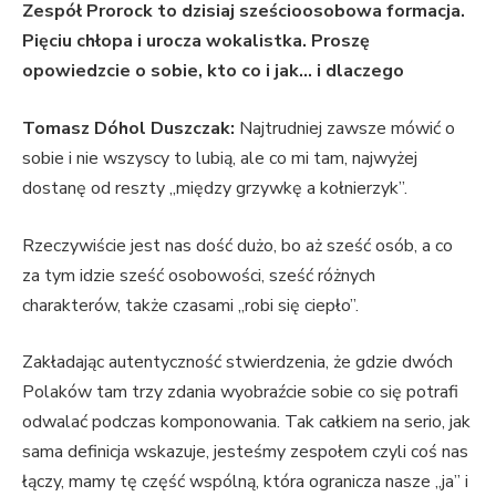
Zespół Prorock to dzisiaj sześcioosobowa formacja.
Pięciu chłopa i urocza wokalistka. Proszę
opowiedzcie o sobie, kto co i jak… i dlaczego
Tomasz Dóhol Duszczak:
Najtrudniej zawsze mówić o
sobie i nie wszyscy to lubią, ale co mi tam, najwyżej
dostanę od reszty „między grzywkę a kołnierzyk”.
Rzeczywiście jest nas dość dużo, bo aż sześć osób, a co
za tym idzie sześć osobowości, sześć różnych
charakterów, także czasami „robi się ciepło”.
Zakładając autentyczność stwierdzenia, że gdzie dwóch
Polaków tam trzy zdania wyobraźcie sobie co się potrafi
odwalać podczas komponowania. Tak całkiem na serio, jak
sama definicja wskazuje, jesteśmy zespołem czyli coś nas
łączy, mamy tę część wspólną, która ogranicza nasze „ja” i