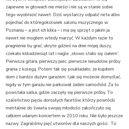
zapewne w głowach nie mieści i nie są w stanie sobie
tego wyobrazić nawet. Dziś wystarczy odpalić neta albo
pojechać do któregokolwiek salonu muzycznego w
Poznaniu – a jest ich kilka – i ma się sprzęt o jakim ja
nawet nie mogłem wtedy marzyć. W każdym razie to
pragnienie by grać, ukryte gdzieś na dnie mojej duszy,
czekało kilkadziesiąt lat i nagle „słowo stało się ciałem”.
Pierwsza gitara, pierwszy piec, pierwsze nieudolne próby
grania z kolegą. Potem tak się poukładało, że kupiłem
dom z bardzo dużym garażem. I jak się możecie domyślać,
nigdy w tym garażu nie parkował żaden samochód. Za to
powstała salka, gdzie zaczęły się pierwsze próby. To
szaleństwo pięciu dorosłych facetów, którzy powrócili
mentalnie do świata swojej młodości zakończyło się
całkiem udanym koncertem w 2010 roku. Nie było jeszcze
nazwy. Zagraliśmy pięć utworów dla naszych gości. To