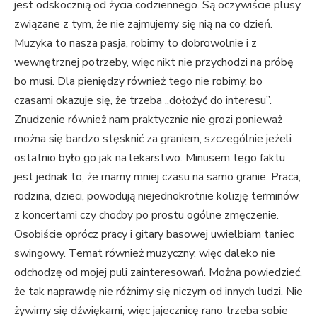
jest odskocznią od życia codziennego. Są oczywiście plusy
związane z tym, że nie zajmujemy się nią na co dzień.
Muzyka to nasza pasja, robimy to dobrowolnie i z
wewnętrznej potrzeby, więc nikt nie przychodzi na próbę
bo musi. Dla pieniędzy również tego nie robimy, bo
czasami okazuje się, że trzeba „dołożyć do interesu”.
Znudzenie również nam praktycznie nie grozi ponieważ
można się bardzo stęsknić za graniem, szczególnie jeżeli
ostatnio było go jak na lekarstwo. Minusem tego faktu
jest jednak to, że mamy mniej czasu na samo granie. Praca,
rodzina, dzieci, powodują niejednokrotnie kolizję terminów
z koncertami czy choćby po prostu ogólne zmęczenie.
Osobiście oprócz pracy i gitary basowej uwielbiam taniec
swingowy. Temat również muzyczny, więc daleko nie
odchodzę od mojej puli zainteresowań. Można powiedzieć,
że tak naprawdę nie różnimy się niczym od innych ludzi. Nie
żywimy się dźwiękami, więc jajecznicę rano trzeba sobie