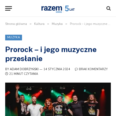
Strona główna
»
Kultura
»
Muzyka
»
Prorock – i jego muzyczne przesłanie
MUZYKA
Prorock – i jego muzyczne
przesłanie
BY
ADAM DOBRZYŃSKI
14 STYCZNIA 2024
BRAK KOMENTARZY
21 MINUT CZYTANIA