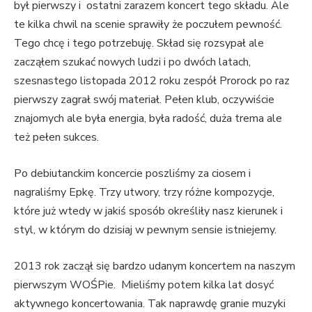
był pierwszy i ostatni zarazem koncert tego składu. Ale
te kilka chwil na scenie sprawiły że poczułem pewność.
Tego chcę i tego potrzebuję. Skład się rozsypał ale
zacząłem szukać nowych ludzi i po dwóch latach,
szesnastego listopada 2012 roku zespół Prorock po raz
pierwszy zagrał swój materiał. Pełen klub, oczywiście
znajomych ale była energia, była radość, duża trema ale
też pełen sukces.
Po debiutanckim koncercie poszliśmy za ciosem i
nagraliśmy Epkę. Trzy utwory, trzy różne kompozycje,
które już wtedy w jakiś sposób określiły nasz kierunek i
styl, w którym do dzisiaj w pewnym sensie istniejemy.
2013 rok zaczął się bardzo udanym koncertem na naszym
pierwszym WOŚPie. Mieliśmy potem kilka lat dosyć
aktywnego koncertowania. Tak naprawdę granie muzyki