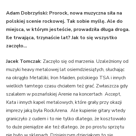
Adam Dobrzyński: Prorock, nowa muzyczna siła na
polskiej scenie rockowej. Tak sobie myślę. Ale do
miejsca, w którym jesteście, prowadziła długa droga.
Ile trwająca, trzynaście lat? Jak to się wszystko
zaczęło…
Jacek Tomczak
: Zaczęło się od marzenia. Uzależniony od
muzyki heavy metalowej lat osiemdziesiątych, słuchając
na okrągło Metalliki, Iron Maiden, polskiego TSA i innych
wielkich tamtego czasu chciałem też grać. Zwłaszcza gdy
szalałem w poznańskiej Arenie na koncertach Accept,
Kata i innych kapel metalowych, które grały przy okazji
imprezy jaką była RockArena. Ale kupienie gitary wtedy
graniczyło z cudem i to nie tylko dlatego, że kosztowało
to duże pieniądze ale też dlatego, że po prostu sprzętu
nie było w sklepach. Dzisiejszym dzieciakom to się