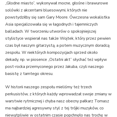
„Głodne miasto”, wykonywał mocne, głośne i brawurowe
solówki z akcentami bluesowymi, których nie
powstydziłby się sam Gary Moore. Ówczesna wokalistka
Asia specjalizowała się w łagodnych i tajemniczych
balladach. W tworzeniu utworów o spokojniejszej
stylistyce wspierał nas także Wojtek, który przez pewien
czas był naszym gitarzystą, a potem muzycznym doradcą
zespołu. W niektórych kompozycjach sprzed około
dekady, np. w piosence „Ostatni akt” słychać też wpływ
post-rocka przemyconego przez Jakuba, czyli naszego
basistę z tamtego okresu.
W historii naszego zespołu mieliśmy też trzech
perkusistów, z których każdy wprowadzał swoje zmiany w
warstwie rytmicznej i chyba nasz obecny pałkarz Tomasz
ma najbardziej agresywny styl z tej trójki muzyków, co
niewątpliwie w ostatnim czasie popchnęło nas trochę w