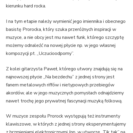
kierunku hard rocka.
I na tym etapie należy wymienić jego imiennika i obecnego
basistę Prorocka, który szuka przeróżnych inspiracji w
muzyce, a nie obcy jest mu nawet funk, którego szczyptę
możemy odnaleźć na nowej płycie np. w jego własnej
kompozycji pt. „Uczucioodporny”.
Z kolei gitarzysta Paweł, którego utwory znajdują się na
najnowszej płycie „Na bezdechu” z jednej strony jest
fanem metalowych riffów i nietypowych przebiegów
akordów, ale w jego muzycznych pomysłach odnajdziemy
nawet trochę jego prywatnej fascynacji muzyką folkową.
W muzyce zespołu Prorock występują też instrumenty
klawiszowe, w których z jednej strony eksperymentujemy
z brzmieniami elektronicznymi (np. w utworze „Tik tak” na