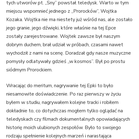
tych utworów pt. „Sny” powstał teledysk. Warto w tym
miejscu wspomnieć jednego z „Prorocków”, Wojtka
Kozaka. Wojtka nie ma niestety już wśród nas, ale zostało
jego granie, jego dźwięki, które właśnie na tej Epce
zostały zarejestrowane. Wojtek zawsze był naszym
dobrym duchem, brał udział w próbach, czasami nawet
wychodził z nami na scenę. Doradzał gdy nasze muzyczne
pomysły odlatywały gdzieś „w kosmos”. Był po prostu
siódmym Prorockiem.
Wracając do meritum, nagrywanie tej Epki to było
niesamowite doświadczenie. Po raz pierwszy w życiu
byłem w studiu, nagrywałem kolejne tracki i robiłem
dokładnie to, co dotychczas mogłem tylko oglądać na
teledyskach czy filmach dokumentalnych opowiadających
historię moich ulubionych zespołów. Było to swojego
rodzaju spełnienie kolejnych marzeń i narastająca