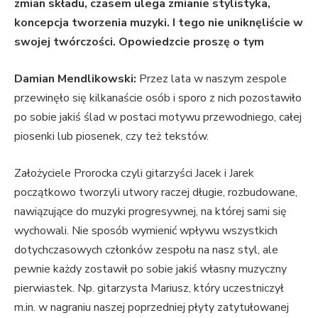
zmian składu, czasem ulega zmianie stylistyka,
koncepcja tworzenia muzyki. I tego nie uniknęliście w
swojej twórczości. Opowiedzcie proszę o tym
Damian Mendlikowski:
Przez lata w naszym zespole
przewinęło się kilkanaście osób i sporo z nich pozostawiło
po sobie jakiś ślad w postaci motywu przewodniego, całej
piosenki lub piosenek, czy też tekstów.
Założyciele Prorocka czyli gitarzyści Jacek i Jarek
początkowo tworzyli utwory raczej długie, rozbudowane,
nawiązujące do muzyki progresywnej, na której sami się
wychowali. Nie sposób wymienić wpływu wszystkich
dotychczasowych członków zespołu na nasz styl, ale
pewnie każdy zostawił po sobie jakiś własny muzyczny
pierwiastek. Np. gitarzysta Mariusz, który uczestniczył
m.in. w nagraniu naszej poprzedniej płyty zatytułowanej