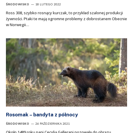
ŚRODOWISKO
18 LUTEGO 2022
Ross 308, szybko rosnący kurczak, to przykład szalonej produkcji
żywności. Ptaki te mają ogromne problemy z dobrostanem Obecnie
w Norwegii…
Rosomak – bandyta z północy
ŚRODOWISKO
24 PAŹDZIERNIKA 2021
Około 1489 roku pani Cecylia Gallerani pozowała do obrazu