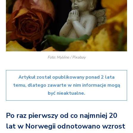
Foto: Myléne / Pixabay
Artykuł został opublikowany ponad 2 lata
temu, dlatego zawarte w nim informacje mogą
być nieaktualne.
Po raz pierwszy od co najmniej 20
lat w Norwegii odnotowano wzrost