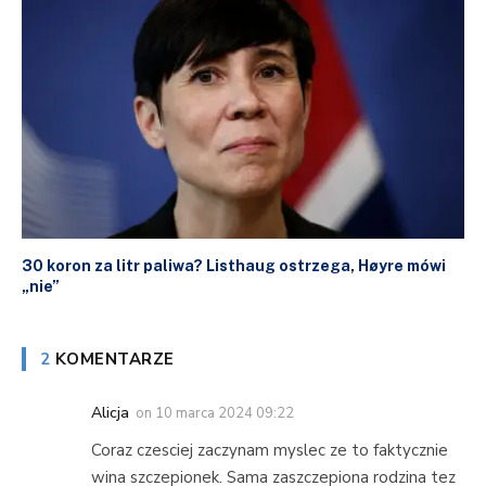
30 koron za litr paliwa? Listhaug ostrzega, Høyre mówi
„nie”
2
KOMENTARZE
Alicja
on
10 marca 2024 09:22
Coraz czesciej zaczynam myslec ze to faktycznie
wina szczepionek. Sama zaszczepiona rodzina tez