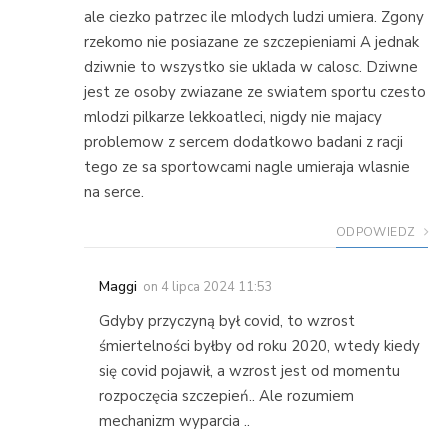
ale ciezko patrzec ile mlodych ludzi umiera. Zgony
rzekomo nie posiazane ze szczepieniami A jednak
dziwnie to wszystko sie uklada w calosc. Dziwne
jest ze osoby zwiazane ze swiatem sportu czesto
mlodzi pilkarze lekkoatleci, nigdy nie majacy
problemow z sercem dodatkowo badani z racji
tego ze sa sportowcami nagle umieraja wlasnie
na serce.
ODPOWIEDZ
Maggi
on
4 lipca 2024 11:53
Gdyby przyczyną był covid, to wzrost
śmiertelności byłby od roku 2020, wtedy kiedy
się covid pojawił, a wzrost jest od momentu
rozpoczęcia szczepień.. Ale rozumiem
mechanizm wyparcia ..