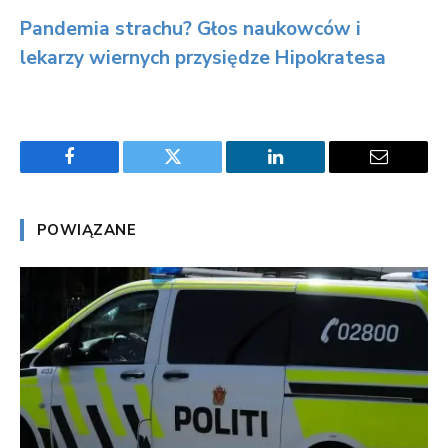
Pandemia strachu? Głos naukowców i
lekarzy wiernych przysiędze Hipokratesa
Facebook
Twitter
LinkedIn
Email
POWIĄZANE