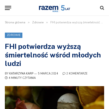
Strona główna
»
Zdrowie
»
FHI potwierdza wyższą śmiertelność wśród młodych ludzi
ZDROWIE
FHI potwierdza wyższą
śmiertelność wśród młodych
ludzi
BY
KATARZYNA KARP
5 MARCA 2024
2 KOMENTARZE
4 MINUTY CZYTANIA