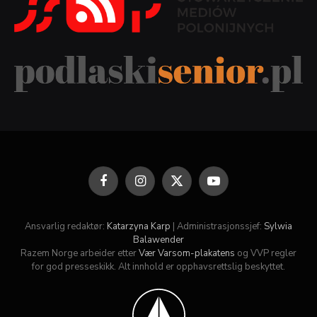
Facebook
Instagram
X
YouTube
(Twitter)
Ansvarlig redaktør:
Katarzyna Karp
| Administrasjonssjef:
Sylwia
Balawender
Razem Norge arbeider etter
Vær Varsom-plakatens
og VVP regler
for god presseskikk. Alt innhold er opphavsrettslig beskyttet.