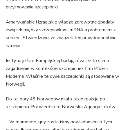
przyjmowania szczepionki.
Amerykańskie i izraelskie władze zdrowotne zbadały
związek między szczepionkami mRNA a problemami z
sercem. Stwierdzono, że ​​związek ten prawdopodobnie
istnieje.
Instytucje Unii Europejskiej badają również to samo
zagadnienie w kontekście szczepionek firm Pfizer i
Moderna. Właśnie te dwie szczepionki są stosowane w
Norwegii.
Do tej pory 49 Norwegów miało takie reakcje po
szczepieniu. Potwierdza to Norweska Agencja Leków.
– W momencie, gdy zostaliśmy powiadomieni o tych
przypadkach, wszyscy albo byli zdrowi, albo byli na