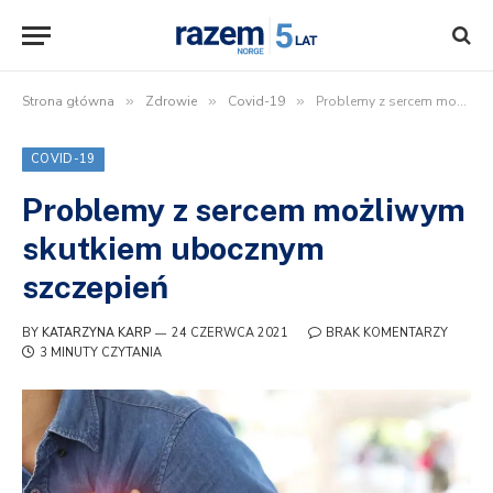
Strona główna
»
Zdrowie
»
Covid-19
»
Problemy z sercem możliwym skutkiem ubocznym szczepień
COVID-19
Problemy z sercem możliwym
skutkiem ubocznym
szczepień
BY
KATARZYNA KARP
24 CZERWCA 2021
BRAK KOMENTARZY
3 MINUTY CZYTANIA