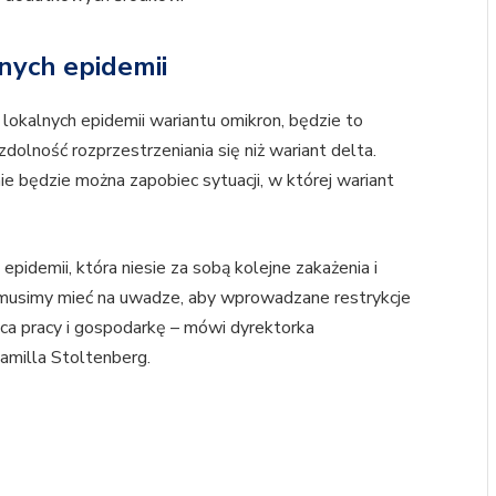
nych epidemii
okalnych epidemii wariantu omikron, będzie to
zdolność rozprzestrzeniania się niż wariant delta.
ie będzie można zapobiec sytuacji, w której wariant
pidemii, która niesie za sobą kolejne zakażenia i
e musimy mieć na uwadze, aby wprowadzane restrykcje
sca pracy i gospodarkę – mówi dyrektorka
amilla Stoltenberg.