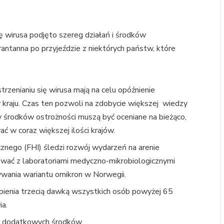
ę wirusa podjęto szereg działań i środków
ntanna po przyjeździe z niektórych państw, które
trzenianiu się wirusa mają na celu opóźnienie
 kraju. Czas ten pozwoli na zdobycie większej wiedzy
y środków ostrożności muszą być oceniane na bieżąco,
 w coraz większej ilości krajów.
znego (FHI) śledzi rozwój wydarzeń na arenie
wać z laboratoriami medyczno-mikrobiologicznymi
ywania wariantu omikron w Norwegii.
pienia trzecią dawką wszystkich osób powyżej 65
ia.
e dodatkowych środków.