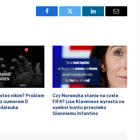
Facebook
Twitter
LinkedIn
Email
esteś nikim? Problem
Czy Norweżka stanie na czele
 z numerem D
FIFA? Lise Klaveness wyrasta na
ndalsuka
symbol buntu przeciwko
Gianniemu Infantino