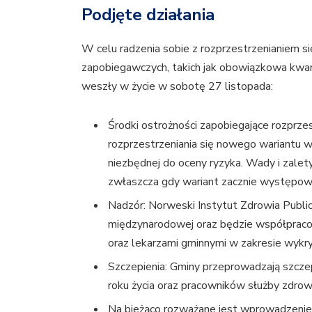
Podjęte działania
W celu radzenia sobie z rozprzestrzenianiem si
zapobiegawczych, takich jak obowiązkowa kwara
weszły w życie w sobotę 27 listopada:
Środki ostrożności zapobiegające rozprzes
rozprzestrzeniania się nowego wariantu w
niezbędnej do oceny ryzyka. Wady i zalet
zwłaszcza gdy wariant zacznie występować
Nadzór: Norweski Instytut Zdrowia Public
międzynarodowej oraz będzie współpraco
oraz lekarzami gminnymi w zakresie wykr
Szczepienia: Gminy przeprowadzają szcze
roku życia oraz pracowników służby zdrow
Na bieżąco rozważane jest wprowadzeni