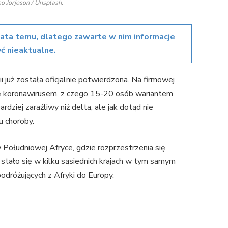
eo Jorjoson / Unsplash.
lata temu, dlatego zawarte w nim informacje
ć nieaktualne.
uż została oficjalnie potwierdzona. Na firmowej
się koronawirusem, z czego 15-20 osób wariantem
ziej zaraźliwy niż delta, ale jak dotąd nie
u choroby.
 Południowej Afryce, gdzie rozprzestrzenia się
ało się w kilku sąsiednich krajach w tym samym
odróżujących z Afryki do Europy.