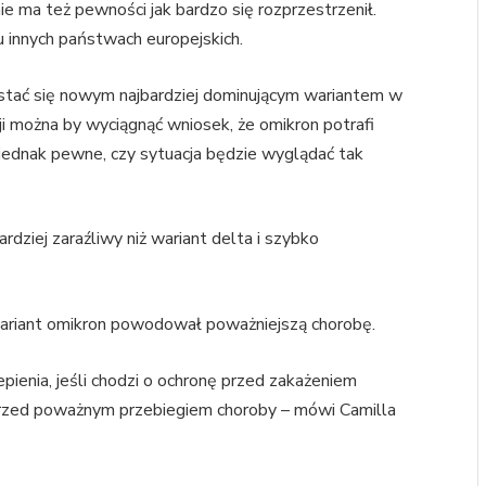
ie ma też pewności jak bardzo się rozprzestrzenił.
u innych państwach europejskich.
 stać się nowym najbardziej dominującym wariantem w
ji można by wyciągnąć wniosek, że omikron potrafi
st jednak pewne, czy sytuacja będzie wyglądać tak
dziej zaraźliwy niż wariant delta i szybko
 wariant omikron powodował poważniejszą chorobę.
pienia, jeśli chodzi o ochronę przed zakażeniem
 przed poważnym przebiegiem choroby – mówi Camilla