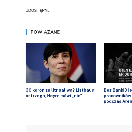
UDOSTĘPNIJ.
POWIĄZANE
30 koron za litr paliwa? Listhaug
Bez BankID j
ostrzega, Høyre mówi „nie”
pracowników
podczas Are