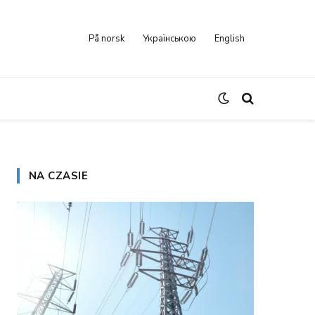
På norsk
Українською
English
NA CZASIE