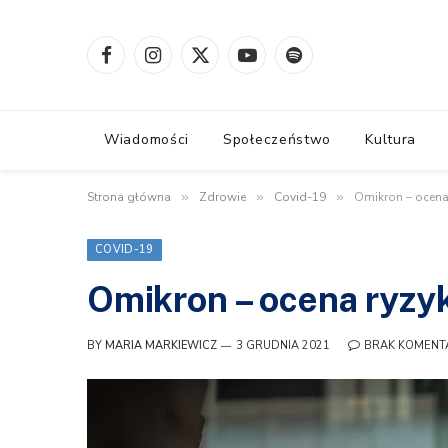
Facebook
Instagram
X
YouTube
Spotify
(Twitter)
Wiadomości
Społeczeństwo
Kultura
Strona główna
»
Zdrowie
»
Covid-19
»
Omikron – ocena
COVID-19
Omikron – ocena ryzy
BY
MARIA MARKIEWICZ
3 GRUDNIA 2021
BRAK KOMENT