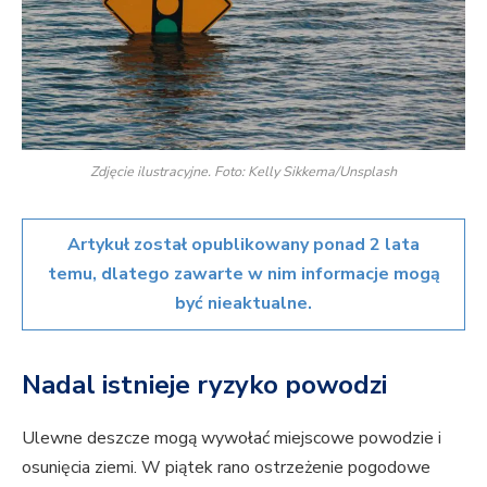
Zdjęcie ilustracyjne. Foto: Kelly Sikkema/Unsplash
Artykuł został opublikowany ponad 2 lata
temu, dlatego zawarte w nim informacje mogą
być nieaktualne.
Nadal istnieje ryzyko powodzi
Ulewne deszcze mogą wywołać miejscowe powodzie i
osunięcia ziemi. W piątek rano ostrzeżenie pogodowe