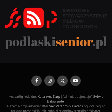
Facebook
Instagram
X
YouTube
(Twitter)
Ansvarlig redaktør:
Katarzyna Karp
| Administrasjonssjef:
Sylwia
Balawender
Razem Norge arbeider etter
Vær Varsom-plakatens
og VVP regler
for god presseskikk. Alt innhold er opphavsrettslig beskyttet.