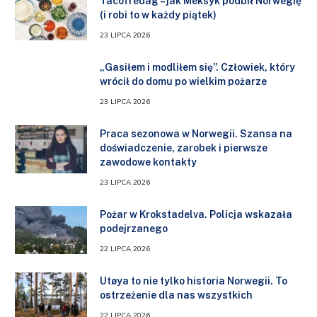
Tacofredag – jak Meksyk podbił Norwegię
(i robi to w każdy piątek)
23 LIPCA 2026
„Gasiłem i modliłem się”. Człowiek, który
wrócił do domu po wielkim pożarze
23 LIPCA 2026
Praca sezonowa w Norwegii. Szansa na
doświadczenie, zarobek i pierwsze
zawodowe kontakty
23 LIPCA 2026
Pożar w Krokstadelva. Policja wskazała
podejrzanego
22 LIPCA 2026
Utøya to nie tylko historia Norwegii. To
ostrzeżenie dla nas wszystkich
22 LIPCA 2026