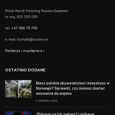
Polsk-Norsk Forening Razem=Sammen
nr org. 923 205 039
tel.
+47 966 79 750
e-mail: kontakt@razem.no
Redakcja i współpraca »
OSTATNIO DODANE
Masz polskie obywatelstwo i mieszkasz w
Norwegii? Sprawdź, czy możesz dostać
wezwanie do wojska
8 SIERPNIA 2026
30 koron za litr paliwa? Listhaug