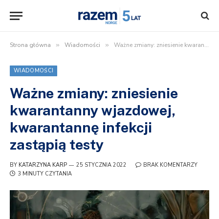
Strona główna
»
Wiadomości
»
Ważne zmiany: zniesienie kwarantanny wjazdowej, kwarantannę infekcji zastąpią testy
WIADOMOŚCI
Ważne zmiany: zniesienie
kwarantanny wjazdowej,
kwarantannę infekcji
zastąpią testy
BY
KATARZYNA KARP
25 STYCZNIA 2022
BRAK KOMENTARZY
3 MINUTY CZYTANIA