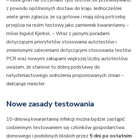
– Kilka gmin nie otrzymało tylu testów, ile przewidywano,
z powodu opóźnionych dostaw do kraju. Jednocześnie
wiele gmin zgłasza, że ​​są gotowe i mają silną potrzebę
przejścia na reżim testowy jako zamiennik kwarantanny –
mówi Ingvild Kjerkol. – Wraz z jasnymi poradami
dotyczącymi priorytetów stosowania autotestów i
zmienionymi zaleceniami dotyczącymi stosowania testów
PCR oraz nowymi zakupami większej liczby autotestów,
uważam, że stanowi to dobrą podstawę do
natychmiastowego wdrożenia proponowanych zmian –
deklaruje minister.
Nowe zasady testowania
10-dniową kwarantannę infekcji można będzie zastąpić
codziennym testowaniem się członków gospodarstwa
domowego i podobnych bliskich przez
5 dni po ostatnim