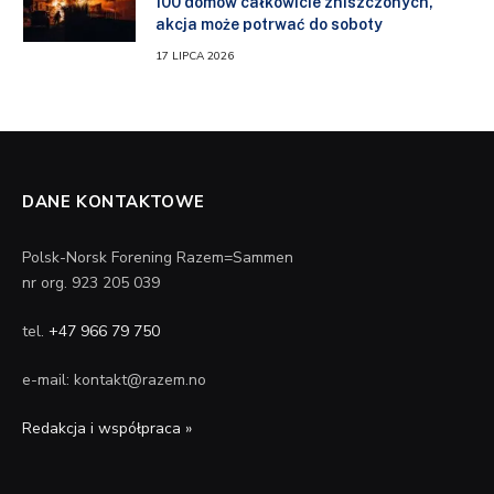
100 domów całkowicie zniszczonych,
akcja może potrwać do soboty
17 LIPCA 2026
DANE KONTAKTOWE
Polsk-Norsk Forening Razem=Sammen
nr org. 923 205 039
tel.
+47 966 79 750
e-mail: kontakt@razem.no
Redakcja i współpraca »