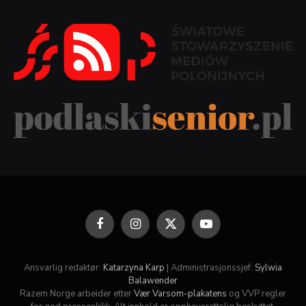
Facebook
Instagram
X
YouTube
(Twitter)
Ansvarlig redaktør:
Katarzyna Karp
| Administrasjonssjef:
Sylwia
Balawender
Razem Norge arbeider etter
Vær Varsom-plakatens
og VVP regler