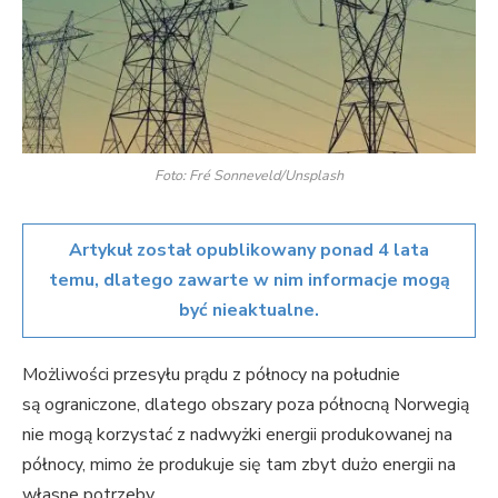
Foto: Fré Sonneveld/Unsplash
Artykuł został opublikowany ponad 4 lata
temu, dlatego zawarte w nim informacje mogą
być nieaktualne.
Możliwości przesyłu prądu z północy na południe
są ograniczone, dlatego obszary poza północną Norwegią
nie mogą korzystać z nadwyżki energii produkowanej na
północy, mimo że produkuje się tam zbyt dużo energii na
własne potrzeby.