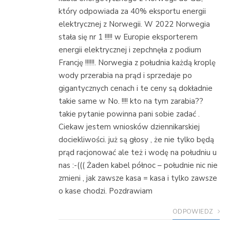
który odpowiada za 40% eksportu energii
elektrycznej z Norwegii. W 2022 Norwegia
stała się nr 1 !!!!! w Europie eksporterem
energii elektrycznej i zepchnęła z podium
Francję !!!!!!. Norwegia z południa każdą kroplę
wody przerabia na prąd i sprzedaje po
gigantycznych cenach i te ceny są dokładnie
takie same w No. !!!! kto na tym zarabia??
takie pytanie powinna pani sobie zadać .
Ciekaw jestem wniosków dziennikarskiej
dociekliwości. już są głosy , że nie tylko będą
prąd racjonować ale też i wodę na południu u
nas :-((( Żaden kabel północ – południe nic nie
zmieni , jak zawsze kasa = kasa i tylko zawsze
o kase chodzi. Pozdrawiam
ODPOWIEDZ