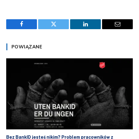
Facebook
Twitter
LinkedIn
Email
POWIĄZANE
Bez BankID jesteś nikim? Problem pracowników z