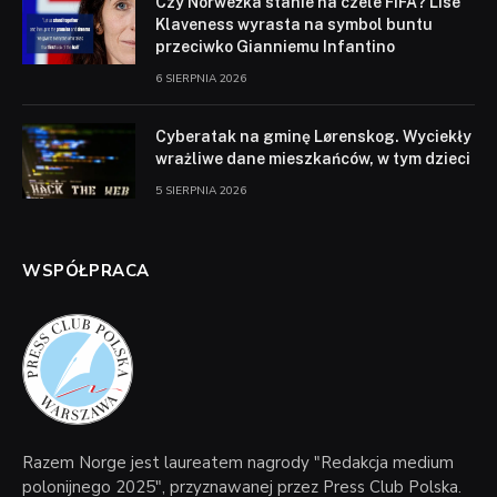
Czy Norweżka stanie na czele FIFA? Lise
Klaveness wyrasta na symbol buntu
przeciwko Gianniemu Infantino
6 SIERPNIA 2026
Cyberatak na gminę Lørenskog. Wyciekły
wrażliwe dane mieszkańców, w tym dzieci
5 SIERPNIA 2026
WSPÓŁPRACA
Razem Norge jest laureatem nagrody "Redakcja medium
polonijnego 2025", przyznawanej przez Press Club Polska.