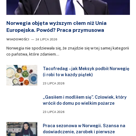
Norwegia objęta wyższym cłem niż Unia
Europejska. Powód? Praca przymusowa
WIADOMOŚCI
24 LIPCA 2026
Norwegia nie spodziewała się, że znajdzie się w tej samej kategorii
co państwa, które zdaniem…
Tacofredag – jak Meksyk podbił Norwegię
(i robi to w każdy piątek)
23 LIPCA 2026
„Gasiłem i modliłem się”. Człowiek, który
wrócił do domu po wielkim pożarze
23 LIPCA 2026
Praca sezonowa w Norwegii. Szansa na
doświadczenie, zarobek i pierwsze