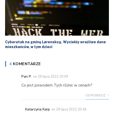
Cyberatak na gminę Lørenskog. Wyciekły wrażliwe dane
mieszkańców, w tym dzieci
4
KOMENTARZE
Pan P.
on
29 lipca 2022 20:09
Co jest powodem Tych róznic w cenach?
ODPOWIEDZ
Katarzyna Karp
on
29 lipca 2022 20:46