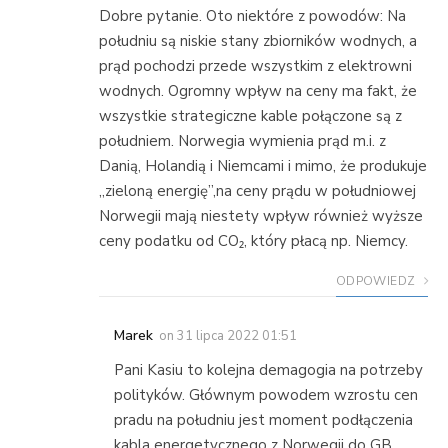
Dobre pytanie. Oto niektóre z powodów: Na
południu są niskie stany zbiorników wodnych, a
prąd pochodzi przede wszystkim z elektrowni
wodnych. Ogromny wpływ na ceny ma fakt, że
wszystkie strategiczne kable połączone są z
południem. Norwegia wymienia prąd m.i. z
Danią, Holandią i Niemcami i mimo, że produkuje
„zieloną energię”,na ceny prądu w południowej
Norwegii mają niestety wpływ również wyższe
ceny podatku od CO₂, który płacą np. Niemcy.
ODPOWIEDZ
Marek
on
31 lipca 2022 01:51
Pani Kasiu to kolejna demagogia na potrzeby
polityków. Głównym powodem wzrostu cen
pradu na południu jest moment podłączenia
kabla energetycznego z Norwegii do GB,