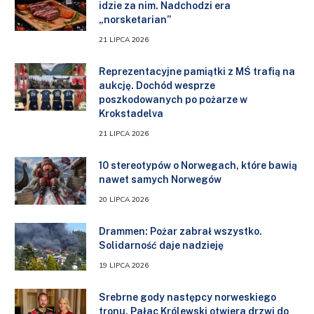
idzie za nim. Nadchodzi era
„norsketarian”
21 LIPCA 2026
Reprezentacyjne pamiątki z MŚ trafią na
aukcję. Dochód wesprze
poszkodowanych po pożarze w
Krokstadelva
21 LIPCA 2026
10 stereotypów o Norwegach, które bawią
nawet samych Norwegów
20 LIPCA 2026
Drammen: Pożar zabrał wszystko.
Solidarność daje nadzieję
19 LIPCA 2026
Srebrne gody następcy norweskiego
tronu. Pałac Królewski otwiera drzwi do