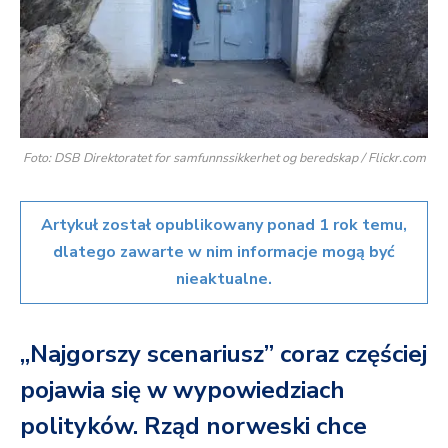
Foto: DSB Direktoratet for samfunnssikkerhet og beredskap / Flickr.com
Artykuł został opublikowany ponad 1 rok temu,
dlatego zawarte w nim informacje mogą być
nieaktualne.
„Najgorszy scenariusz” coraz częściej
pojawia się w wypowiedziach
polityków. Rząd norweski chce