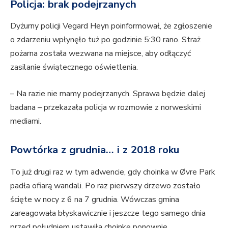
Policja: brak podejrzanych
Dyżurny policji Vegard Heyn poinformował, że zgłoszenie
o zdarzeniu wpłynęło tuż po godzinie 5:30 rano. Straż
pożarna została wezwana na miejsce, aby odłączyć
zasilanie świątecznego oświetlenia.
– Na razie nie mamy podejrzanych. Sprawa będzie dalej
badana – przekazała policja w rozmowie z norweskimi
mediami.
Powtórka z grudnia… i z 2018 roku
To już drugi raz w tym adwencie, gdy choinka w Øvre Park
padła ofiarą wandali. Po raz pierwszy drzewo zostało
ścięte w nocy z 6 na 7 grudnia. Wówczas gmina
zareagowała błyskawicznie i jeszcze tego samego dnia
przed południem ustawiła choinkę ponownie.