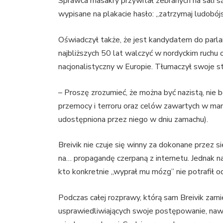
Sprawca masakry przywitał zebranych na sali
wypisane na plakacie hasło: „zatrzymaj ludobój
Oświadczył także, że jest kandydatem do parlam
najbliższych 50 lat walczyć w nordyckim ruchu 
nacjonalistyczny w Europie. Tłumaczył swoje 
– Proszę zrozumieć, że można być nazistą, nie
przemocy i terroru oraz celów zawartych w manif
udostępniona przez niego w dniu zamachu).
Breivik nie czuje się winny za dokonane przez 
na… propagandę czerpaną z internetu. Jednak na
kto konkretnie „wyprał mu mózg” nie potrafił o
Podczas całej rozprawy, którą sam Breivik zam
usprawiedliwiających swoje postępowanie, nawiąz