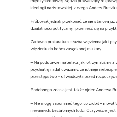
międzynarodowej. Sędzia prowadzący rozprawę
ideologii nazistowskiej, z czego Anders Breivik 
Próbował jednak przekonać, że nie stanowi już
działalności politycznej i przenieść się na przy
Zarówno prokuratura, służba więzienna jak i psy
więzieniu do końca zasądzonej mu kary.
– Na podstawie materiału, jaki otrzymaliśmy z 
psychiatrę nadal uważamy, że istnieje niebezp
przestępstwo – oświadczyła przed rozpoczęcie
Podobnego zdania jest także ojciec Andersa Bre
– Nie mogę zapomnieć tego, co zrobił – mówił 
niewinnych, bezbronnych ludzi. Oczywiście, jes