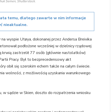
chuk Semen, Shutterstock.
lata temu, dlatego zawarte w nim informacje
ć nieaktualne.
 na wyspie Utøya, dokonanej przez Andersa Breivika
zdetonował podłożone wcześniej w dzielnicy rządowej
 krwią zastrzelił 77 osób (głównie nastolatków)
artii Pracy. Był to bezprecedensowy akt
tóry obił się szerokim echem także na całym świecie.
nia wolności, z możliwością uzyskania warunkowego
u, w sądzie w Skien, doszło do rozpatrzenia wniosku