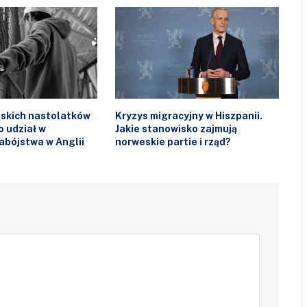
skich nastolatków
Kryzys migracyjny w Hiszpanii.
 udział w
Jakie stanowisko zajmują
abójstwa w Anglii
norweskie partie i rząd?