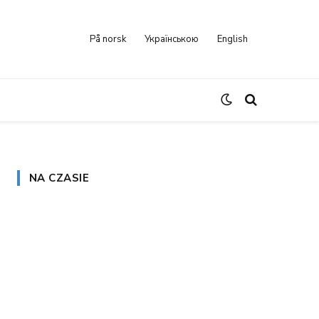
På norsk
Українською
English
NA CZASIE