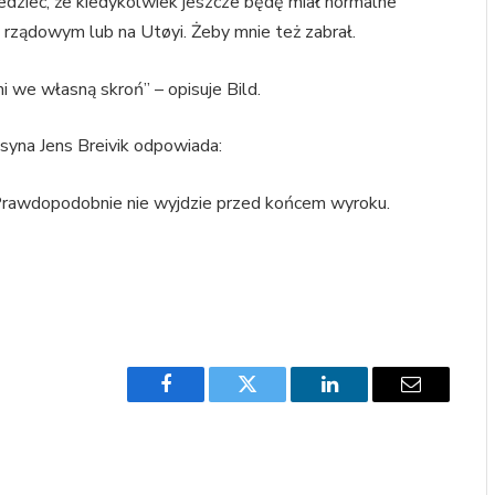
edzieć, że kiedykolwiek jeszcze będę miał normalne
u rządowym lub na Utøyi. Żeby mnie też zabrał.
mi we własną skroń” – opisuje Bild.
syna Jens Breivik odpowiada:
. Prawdopodobnie nie wyjdzie przed końcem wyroku.
Facebook
Twitter
LinkedIn
Email