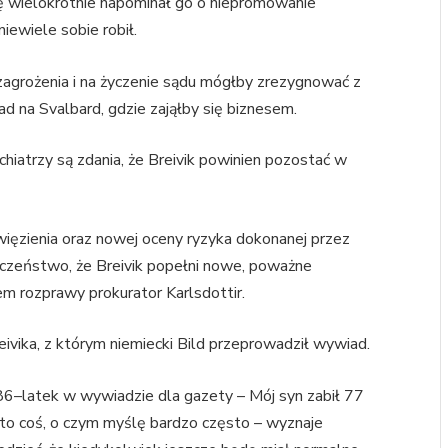
 wielokrotnie napominał go o niepromowanie
niewiele sobie robił.
 zagrożenia i na życzenie sądu mógłby zrezygnować z
kład na Svalbard, gdzie zająłby się biznesem.
chiatrzy są zdania, że Breivik powinien pozostać w
więzienia oraz nowej oceny ryzyka dokonanej przez
ieczeństwo, że Breivik popełni nowe, poważne
m rozprawy prokurator Karlsdottir.
ivika, z którym niemiecki Bild przeprowadził wywiad.
86–latek w wywiadzie dla gazety – Mój syn zabił 77
t to coś, o czym myślę bardzo często – wyznaje