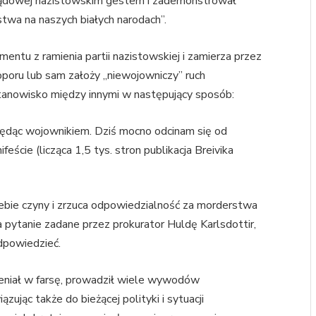
 sądowej nazistowskim gestem i zademonstrował
stwa na naszych białych narodach”.
entu z ramienia partii nazistowskiej i zamierza przez
oporu lub sam założy „niewojowniczy” ruch
stanowisko między innymi w następujący sposób:
 będąc wojownikiem. Dziś mocno odcinam się od
eście (licząca 1,5 tys. stron publikacja Breivika
siebie czyny i zrzuca odpowiedzialność za morderstwa
 pytanie zadane przez prokurator Huldę Karlsdottir,
dpowiedzieć.
ieniał w farsę, prowadził wiele wywodów
ując także do bieżącej polityki i sytuacji