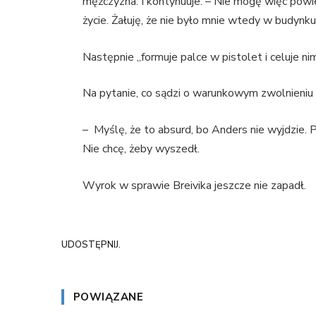
mężczyzna. I kontynuuje: – Nie mogę więc powi
życie. Żałuję, że nie było mnie wtedy w budynk
Następnie „formuje palce w pistolet i celuje ni
Na pytanie, co sądzi o warunkowym zwolnieniu 
– Myślę, że to absurd, bo Anders nie wyjdzie
Nie chcę, żeby wyszedł.
Wyrok w sprawie Breivika jeszcze nie zapadł.
UDOSTĘPNIJ.
POWIĄZANE