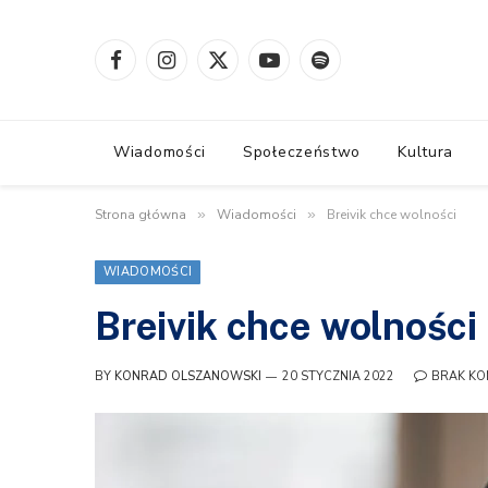
Facebook
Instagram
X
YouTube
Spotify
(Twitter)
Wiadomości
Społeczeństwo
Kultura
Strona główna
»
Wiadomości
»
Breivik chce wolności
WIADOMOŚCI
Breivik chce wolności
BY
KONRAD OLSZANOWSKI
20 STYCZNIA 2022
BRAK KO