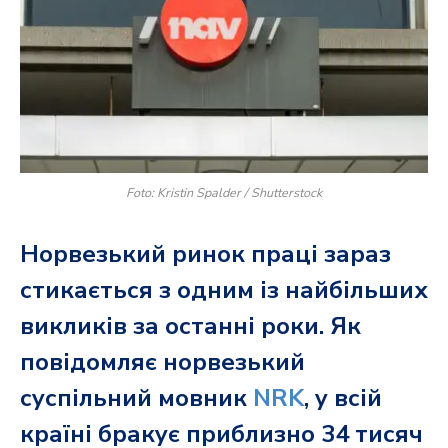
Foto: Kristin Spalder / Shutterstock
Норвезький ринок праці зараз
стикається з одним із найбільших
викликів за останні роки. Як
повідомляє норвезький
суспільний мовник
NRK
, у всій
країні бракує приблизно 34 тисяч