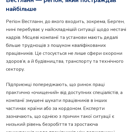
найбільше
Регіон Вестланн, до якого входить, зокрема, Берген,
нині перебуває у найскладнішій ситуації щодо нестачі
кадрів. Місцеві компанії та установи мають дедалі
більше труднощів з пошуком кваліфікованих
працівників. Це стосується не лише сфери охорони
здоров’я, а й будівництва, транспорту та технічного
сектору.
Підприємці попереджають, що ринок праці
практично «очищений» від доступних спеціалістів, а
компанії змушені шукати працівників в інших
частинах країни або за кордоном. Експерти
зазначають, що однією з причин такої ситуації є
низький рівень безробіття та зростаюча