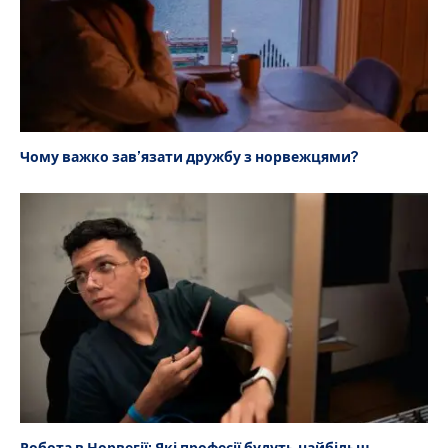
Чому важко зав’язати дружбу з норвежцями?
Робота в Норвегії: Які професії будуть найбільш