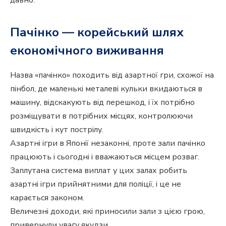
Пачінко — корейський шлях
економічного виживання
Назва «пачінко» походить від азартної гри, схожої на
пінбол, де маленькі металеві кульки вкидаються в
машину, відскакують від перешкод, і їх потрібно
розміщувати в потрібних місцях, контролюючи
швидкість і кут пострілу.
Азартні ігри в Японії незаконні, проте зали пачінко
працюють і сьогодні і вважаються місцем розваг.
Заплутана система виплат у цих залах робить
азартні ігри прийнятними для поліції, і це не
карається законом.
Величезні доходи, які приносили зали з цією грою,
привернули увагу якудзи.