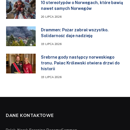
10 stereotypów o Norwegach, które bawią
nawet samych Norwegów
20 LIPCA 2026
Drammen: Pożar zabrał wszystko.
Solidarność daje nadzieję
19 LIPCA 2026
Srebrne gody następcy norweskiego
tronu. Pałac Królewski otwiera drzwi do
historii
19 LIPCA 2026
DANE KONTAKTOWE