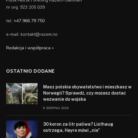
Polsk-Norsk Forening Razem=Sammen
nr org. 923 205 039
tel.
+47 966 79 750
e-mail: kontakt@razem.no
Redakcja i współpraca »
OSTATNIO DODANE
Masz polskie obywatelstwo i mieszkasz w
Norwegii? Sprawdź, czy możesz dostać
wezwanie do wojska
8 SIERPNIA 2026
30 koron za litr paliwa? Listhaug
ostrzega, Høyre mówi „nie”