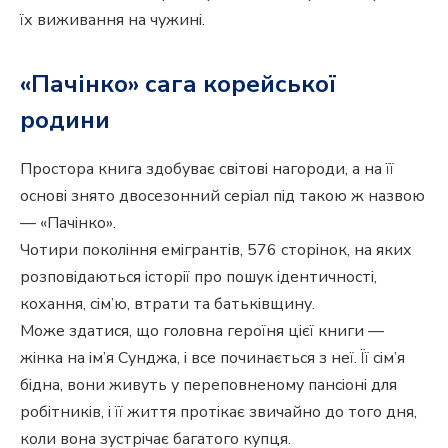
їх виживання на чужині.
«Пачінко» сага корейської
родини
Простора книга здобуває світові нагороди, а на її
основі знято двосезонний серіал під такою ж назвою
— «Пачінко».
Чотири покоління емігрантів, 576 сторінок, на яких
розповідаються історії про пошук ідентичності,
кохання, сім’ю, втрати та батьківщину.
Може здатися, що головна героїня цієї книги —
жінка на ім’я Сунджа, і все починається з неї. Її сім’я
бідна, вони живуть у переповненому пансіоні для
робітників, і її життя протікає звичайно до того дня,
коли вона зустрічає багатого купця.