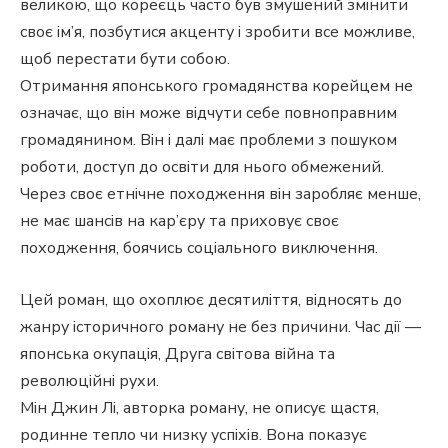
великою, що кореєць часто був змушений змінити
своє ім’я, позбутися акценту і зробити все можливе,
щоб перестати бути собою.
Отримання японського громадянства корейцем не
означає, що він може відчути себе повноправним
громадянином. Він і далі має проблеми з пошуком
роботи, доступ до освіти для нього обмежений.
Через своє етнічне походження він заробляє менше,
не має шансів на кар’єру та приховує своє
походження, боячись соціального виключення.
Цей роман, що охоплює десятиліття, відносять до
жанру історичного роману не без причини. Час дії —
японська окупація, Друга світова війна та
революційні рухи.
Мін Джин Лі, авторка роману, не описує щастя,
родинне тепло чи низку успіхів. Вона показує