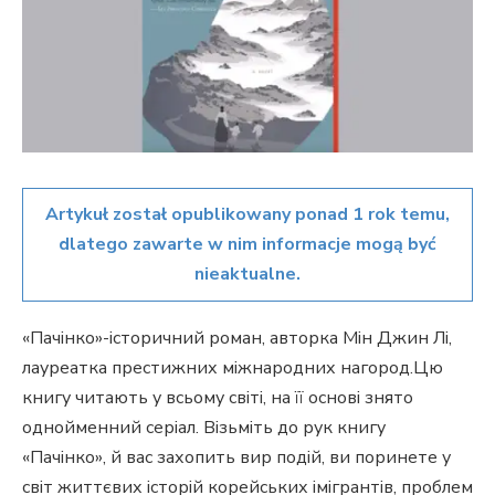
Artykuł został opublikowany ponad 1 rok temu,
dlatego zawarte w nim informacje mogą być
nieaktualne.
«Пачінко»-історичний роман, авторка Мін Джин Лі,
лауреатка престижних міжнародних нагород.Цю
книгу читають у всьому світі, на її основі знято
однойменний серіал. Візьміть до рук книгу
«Пачінко», й вас захопить вир подій, ви поринете у
світ життєвих історій корейських імігрантів, проблем