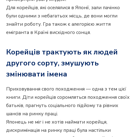
Для корейців, які оселялися в Японії, зали пачінко
були одними з небагатьох місць, де вони могли
знайти роботу. Гра також є алегорією життя
емігранта в Країні висхідного сонця.
Корейців трактують як людей
другого сорту, змушують
змінювати імена
Приховування свого походження — одна з тем цієї
книги. Діти корейців соромляться походження своїх
батьків, прагнуть соціального підйому та рівних
шансів на ринку праці.
Японець не міг і не хотів наймати корейця,
дискримінація на ринку праці була настільки