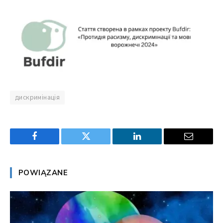
дискримінація
Facebook
Twitter
LinkedIn
Email
POWIĄZANE