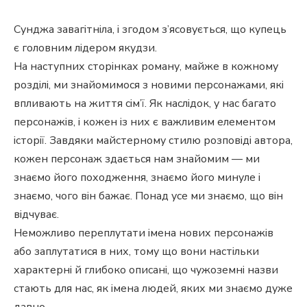
Сунджа завагітніла, і згодом з’ясовується, що купець
є головним лідером якудзи.
На наступних сторінках роману, майже в кожному
розділі, ми знайомимося з новими персонажами, які
впливають на життя сім’ї. Як наслідок, у нас багато
персонажів, і кожен із них є важливим елементом
історії. Завдяки майстерному стилю розповіді автора,
кожен персонаж здається нам знайомим — ми
знаємо його походження, знаємо його минуле і
знаємо, чого він бажає. Понад усе ми знаємо, що він
відчуває.
Неможливо переплутати імена нових персонажів
або заплутатися в них, тому що вони настільки
характерні й глибоко описані, що чужоземні назви
стають для нас, як імена людей, яких ми знаємо дуже
давно.