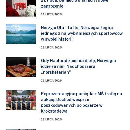
22 lipca: pamięć o ofiarach i nowe
zagrożenie
22 LIPCA 2026
Nie żyje Olaf Tufte. Norwegia żegna
jednego z najwybitniejszych sportowców
w swojej historii
21 LIPCA 2026
Gdy Haaland zmienia dietę, Norwegia
idzie za nim. Nadchodzi era
„norsketarian”
21 LIPCA 2026
Reprezentacyjne pamiątki z MŚ trafią na
aukcję. Dochód wesprze
poszkodowanych po pożarze w
Krokstadelva
21 LIPCA 2026