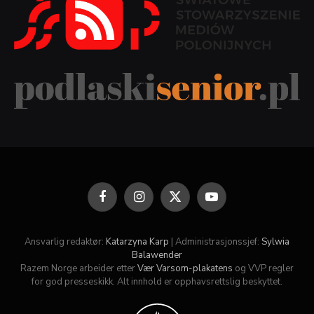
Facebook
Instagram
X
YouTube
(Twitter)
Ansvarlig redaktør:
Katarzyna Karp
| Administrasjonssjef:
Sylwia
Balawender
Razem Norge arbeider etter
Vær Varsom-plakatens
og VVP regler
for god presseskikk. Alt innhold er opphavsrettslig beskyttet.