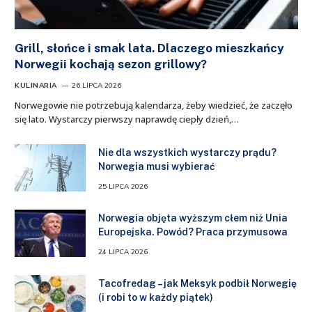
Grill, słońce i smak lata. Dlaczego mieszkańcy
Norwegii kochają sezon grillowy?
KULINARIA
26 LIPCA 2026
Norwegowie nie potrzebują kalendarza, żeby wiedzieć, że zaczęło
się lato. Wystarczy pierwszy naprawdę ciepły dzień,…
Nie dla wszystkich wystarczy prądu?
Norwegia musi wybierać
25 LIPCA 2026
Norwegia objęta wyższym cłem niż Unia
Europejska. Powód? Praca przymusowa
24 LIPCA 2026
Tacofredag – jak Meksyk podbił Norwegię
(i robi to w każdy piątek)