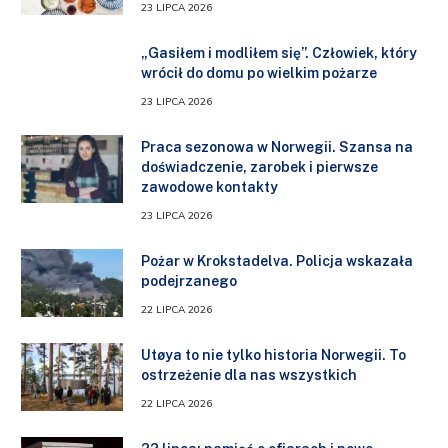
23 LIPCA 2026
„Gasiłem i modliłem się”. Człowiek, który
wrócił do domu po wielkim pożarze
23 LIPCA 2026
Praca sezonowa w Norwegii. Szansa na
doświadczenie, zarobek i pierwsze
zawodowe kontakty
23 LIPCA 2026
Pożar w Krokstadelva. Policja wskazała
podejrzanego
22 LIPCA 2026
Utøya to nie tylko historia Norwegii. To
ostrzeżenie dla nas wszystkich
22 LIPCA 2026