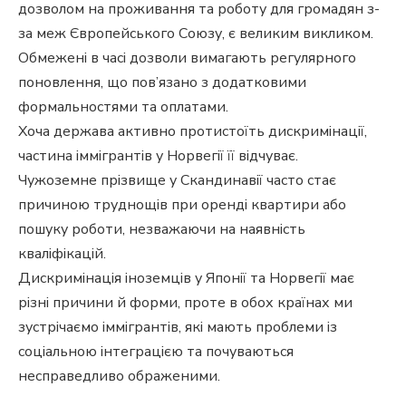
дозволом на проживання та роботу для громадян з-
за меж Європейського Союзу, є великим викликом.
Обмежені в часі дозволи вимагають регулярного
поновлення, що пов’язано з додатковими
формальностями та оплатами.
Хоча держава активно протистоїть дискримінації,
частина іммігрантів у Норвегії її відчуває.
Чужоземне прізвище у Скандинавії часто стає
причиною труднощів при оренді квартири або
пошуку роботи, незважаючи на наявність
кваліфікацій.
Дискримінація іноземців у Японії та Норвегії має
різні причини й форми, проте в обох країнах ми
зустрічаємо іммігрантів, які мають проблеми із
соціальною інтеграцією та почуваються
несправедливо ображеними.