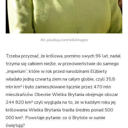
fot. pixabay.com/wikilmages
Trzeba przyznać, że królowa, pomimo swych 96 lat, nadal
trzyma się całkiem nieźle, w przeciwieństwie do samego
„imperium”, które w rok przed narodzinami Elżbiety
władało jedną czwartą ziem na całym globie, czyli 35,8
mln km² i było zamieszkiwane łącznie przez 470 mln
mieszkańców. Obecnie Wielka Brytania obejmuje obszar
244 820 km² czyli wygląda na to, że w każdym roku jej
królowania Wielka Brytania traciła średnio ponad 500
000 km². Powstaje pytanie: co ci Brytole w sumie
świętują?