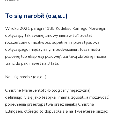
To się narobił (o,a,e…)
W roku 2021 paragraf 185 Kodeksu Karnego Norwegii,
dotyczący tak zwanej „mowy nienawiści”, został
rozszerzony o możliwość popełnienia przestępstwa
dotyczącego między innymi podważania „tożsamości
płciowej lub ekspresji płciowej”. Za taką zbrodnię można
trafić do paki nawet na 3 lata.
No i się narobił (o,a,e…).
Christine Marie Jentoft (biologiczny mężczyzna)
definiując…y się jako lesbijka i mama, zgłosił…a możliwość
popełnienia przestępstwa przez niejaką Christinę
Ellingsen, którego to dopuściła się na Tweeterze pisząc: