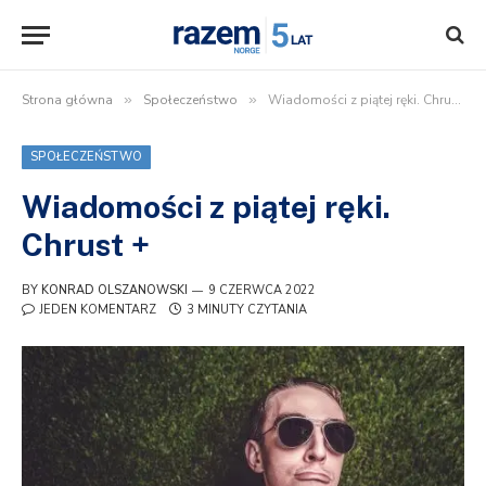
Strona główna
»
Społeczeństwo
»
Wiadomości z piątej ręki. Chrust +
SPOŁECZEŃSTWO
Wiadomości z piątej ręki.
Chrust +
BY
KONRAD OLSZANOWSKI
9 CZERWCA 2022
JEDEN KOMENTARZ
3 MINUTY CZYTANIA