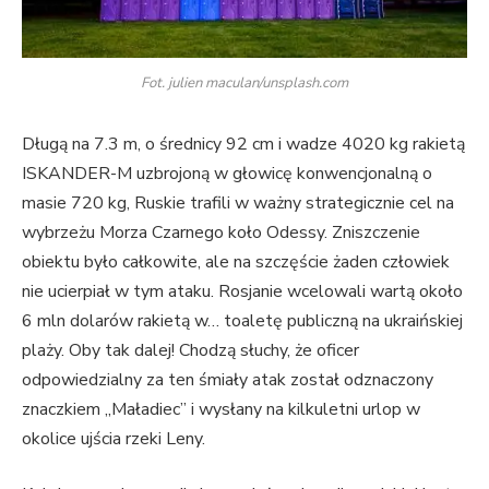
Fot. julien maculan/unsplash.com
Długą na 7.3 m, o średnicy 92 cm i wadze 4020 kg rakietą
ISKANDER-M uzbrojoną w głowicę konwencjonalną o
masie 720 kg, Ruskie trafili w ważny strategicznie cel na
wybrzeżu Morza Czarnego koło Odessy. Zniszczenie
obiektu było całkowite, ale na szczęście żaden człowiek
nie ucierpiał w tym ataku. Rosjanie wcelowali wartą około
6 mln dolarów rakietą w… toaletę publiczną na ukraińskiej
plaży. Oby tak dalej! Chodzą słuchy, że oficer
odpowiedzialny za ten śmiały atak został odznaczony
znaczkiem „Maładiec” i wysłany na kilkuletni urlop w
okolice ujścia rzeki Leny.