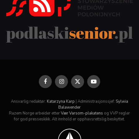
Facebook
Instagram
X
YouTube
(Twitter)
Ansvarlig redaktør:
Katarzyna Karp
| Administrasjonssjef:
Sylwia
Balawender
Razem Norge arbeider etter
Vær Varsom-plakatens
og VVP regler
for god presseskikk. Alt innhold er opphavsrettslig beskyttet.