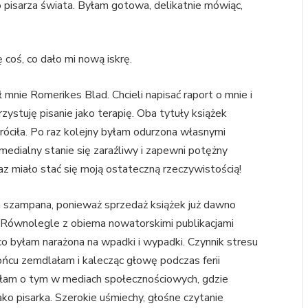
o pisarza świata. Byłam gotowa, delikatnie mówiąc,
 coś, co dało mi nową iskrę.
mnie Romerikes Blad. Chcieli napisać raport o mnie i
ystuję pisanie jako terapię. Oba tytuły książek
óciła. Po raz kolejny byłam odurzona własnymi
 medialny stanie się zaraźliwy i zapewni potężny
az miało stać się moją ostateczną rzeczywistością!
 szampana, ponieważ sprzedaż książek już dawno
e. Równolegle z obiema nowatorskimi publikacjami
co byłam narażona na wpadki i wypadki. Czynnik stresu
ońcu zemdlałam i kalecząc głowę podczas ferii
ałam o tym w mediach społecznościowych, gdzie
ako pisarka. Szerokie uśmiechy, głośne czytanie