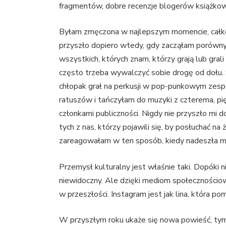
fragmentów, dobre recenzje blogerów książko
Byłam zmęczona w najlepszym momencie, całko
przyszło dopiero wtedy, gdy zacząłam porówny
wszystkich, których znam, którzy grają lub gral
często trzeba wywalczyć sobie drogę od dołu.
chłopak grał na perkusji w pop-punkowym zesp
ratuszów i tańczyłam do muzyki z czterema, p
członkami publiczności. Nigdy nie przyszło mi d
tych z nas, którzy pojawili się, by posłuchać 
zareagowałam w ten sposób, kiedy nadeszła mo
Przemysł kulturalny jest właśnie taki. Dopóki ni
niewidoczny. Ale dzięki mediom społecznościow
w przeszłości. Instagram jest jak lina, która po
W przyszłym roku ukaże się nowa powieść, t