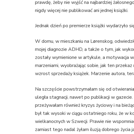
prawdę, żeby nie wyjść na najbardziej żałosneg
nigdy więcej nie publikować ani jednej książki.
Jednak dzień po premierze książki wydarzyło się
W domu, w mieszkaniu na Lørenskog, odwiedził 
mojej diagnozie ADHD, a także o tym, jak wykorz
zostały wymienione w artykule, a motywacja wr
marzeniami, wyobrażając sobie, jak ten przekaz
wzrost sprzedaży książek. Marzenie autora, ter
Na szczęście powstrzymałam się od otwierania
uległa stagnacji, nawet po publikacji w gazeci
przeżywałam również kryzys życiowy i na bieżą
był tak wysoki w ciągu ostatniego roku, że w k
wielkanocnych w Szwecji. Prawie nie wspomni
zamiast tego nadal żyłam iluzją dobrego życia j