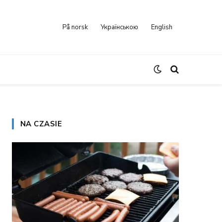
På norsk
Українською
English
NA CZASIE