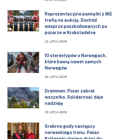
Reprezentacyjne pamiątki z MŚ
trafią na aukcję. Dochód
wesprze poszkodowanych po
pożarze w Krokstadelva
21 LIPCA 2026
10 stereotypów o Norwegach,
które bawią nawet samych
Norwegów
20 LIPCA 2026
Drammen: Pożar zabrał
wszystko. Solidarność daje
nadzieję
19 LIPCA 2026
Srebrne gody następcy
norweskiego tronu. Pałac
Królewski otwiera drzwi do