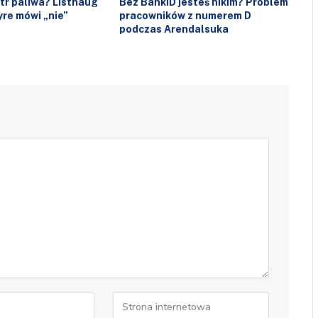
itr paliwa? Listhaug
Bez BankID jesteś nikim? Problem
re mówi „nie”
pracowników z numerem D
podczas Arendalsuka