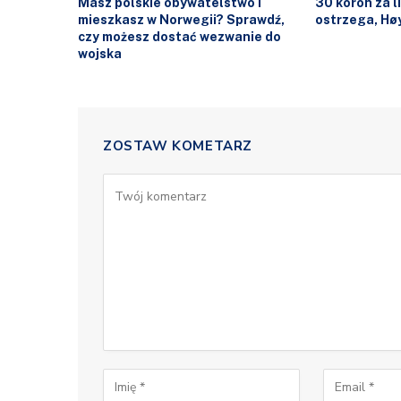
Masz polskie obywatelstwo i
30 koron za l
mieszkasz w Norwegii? Sprawdź,
ostrzega, Høy
czy możesz dostać wezwanie do
wojska
ZOSTAW KOMETARZ