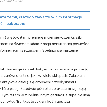
tockSnap/Pixabay
lata temu, dlatego zawarte w nim informacje
ć nieaktualne.
rym świętowałam premierę mojej pierwszej książki.
chem na świecie stałam z moją debiutancką powieścią
i promieniałam szczęściem. Spełniło się marzenie
ak. Recenzje książek były entuzjastyczne, a powieść
i, zarówno online, jak i w wielu sklepach. Zabrałam
e aktywnie dzielę się drobnymi przebłyskami z
 które piszę. Zaledwie pół roku po ukazaniu się mojej
 Tym razem w zupełnie innym gatunku, z zupełnie inną
osi tytuł “Bortkastet skjønnhet” i została