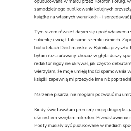
opublikowana w marcu przez Kolofon Forlag, w
samodzielnego publikowania kolejnych przyszły
książkę na własnych warunkach – i sprzedawać 
Tym razem również dałam się upoić własnemu s
sukienkę i wciąż tak samo szeroki uśmiech. Zap
bibliotekach Deichmanske w Bjørvika przyszło t
byłam rozczarowany, chociaż w głębi duszy spod
redaktor nigdy nie ukrywał, jak często debiutan
wierzyłam, że moje umiejętności spamowania w
książki zapewnią mi przeżycie inne niż poprzedn
Marzenie pisarza, nie mogłam pozwolić mu umrz
Kiedy świętowałam premierę mojej drugiej ksi
uśmiechem wzięłam mikrofon. Przedstawienie m
Posty musiały być publikowane w mediach społ