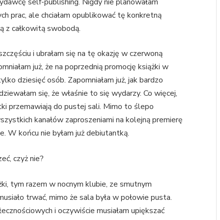
ydawcę self-publishing. Nigdy nie planowałam
ch prac, ale chciałam opublikować tę konkretną
ją z całkowitą swobodą.
zczęściu i ubrałam się na tę okazję w czerwoną
omniałam już, że na poprzednią promocję książki w
ylko dziesięć osób. Zapomniałam już, jak bardzo
ziewałam się, że właśnie to się wydarzy. Co więcej,
tki przemawiają do pustej sali. Mimo to ślepo
szystkich kanałów zaproszeniami na kolejną premierę
ie. W końcu nie byłam już debiutantką.
eć, czyż nie?
ążki, tym razem w nocnym klubie, ze smutnym
usiało trwać, mimo że sala była w połowie pusta.
ecznościowych i oczywiście musiałam upiększać