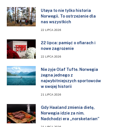
Utøya to nie tylko historia
Norwegii. To ostrzeżenie dla
nas wszystkich
22 LIPCA 2026
22 lipca: pamięć o ofiarach i
nowe zagrożenie
22 LIPCA 2026
Nie żyje Olaf Tufte. Norwegia
żegna jednego z
najwybitniejszych sportowców
w swojej historii
21 LIPCA 2026
Gdy Haaland zmienia dietę,
Norwegia idzie za nim.
Nadchodzi era „norsketarian”
21 LIPCA 2026