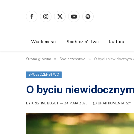
Facebook
Instagram
X
YouTube
Spotify
(Twitter)
Wiadomości
Społeczeństwo
Kultura
Strona główna
»
Społeczeństwo
»
O byciu niewidocznym 
SPOŁECZEŃSTWO
O byciu niewidocznym
BY
KRISTINE BEGOT
24 MAJA 2023
BRAK KOMENTARZY