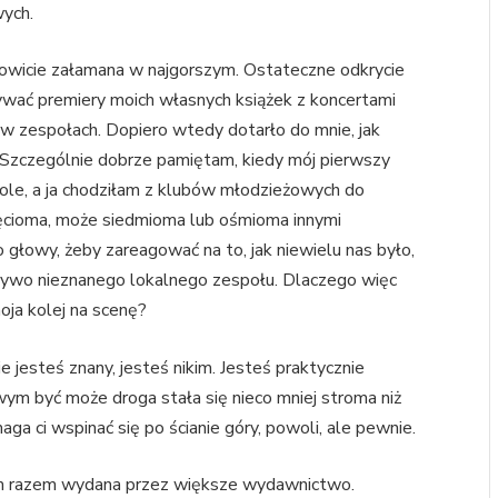
wych.
wicie załamana w najgorszym. Ostateczne odkrycie
wać premiery moich własnych książek z koncertami
i w zespołach. Dopiero wtedy dotarło do mnie, jak
 Szczególnie dobrze pamiętam, kiedy mój pierwszy
ole, a ja chodziłam z klubów młodzieżowych do
ięcioma, może siedmioma lub ośmioma innymi
o głowy, żeby zareagować na to, jak niewielu nas było,
na żywo nieznanego lokalnego zespołu. Dlaczego więc
ja kolej na scenę?
e jesteś znany, jesteś nikim. Jesteś praktycznie
ym być może droga stała się nieco mniej stroma niż
maga ci wspinać się po ścianie góry, powoli, ale pewnie.
ym razem wydana przez większe wydawnictwo.