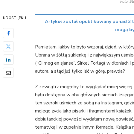
Foto: S
UDOSTĘPNIJ
Artykuł został opublikowany ponad 3 
mogą by
Pamiętam, jakby to było wczoraj, dzień, w któ
Ubrana w żółtą sukienkę i z największym uśmie
(“Gi meg en sjanse”, Sirkel Forlag) w dłoniach 
autora, a stąd już tylko iść w górę, prawda?
Z zewnątrz mogłoby to wyglądać mniej więcej t
była dostępna w obu głównych sieciach księgarn
ten szeroki uśmiech ze sobą na Instagram, gdzi
mojego życia jako pisarki i fragmentami książek,
debiutanckiej powieści wydałam nową powieść.
tematyką i w zupełnie innym formacie. Książka n