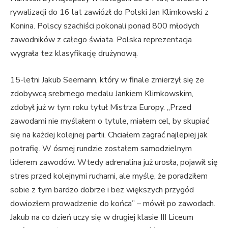
rywalizacji do 16 lat zawiózł do Polski Jan Klimkowski z
Konina. Polscy szachiści pokonali ponad 800 młodych
zawodników z całego świata. Polska reprezentacja
wygrała tez klasyfikację drużynową.
15-letni Jakub Seemann, który w finale zmierzył się ze
zdobywcą srebrnego medalu Jankiem Klimkowskim,
zdobył już w tym roku tytuł Mistrza Europy. „Przed
zawodami nie myślałem o tytule, miałem cel, by skupiać
się na każdej kolejnej partii. Chciałem zagrać najlepiej jak
potrafię. W ósmej rundzie zostałem samodzielnym
liderem zawodów. Wtedy adrenalina już urosła, pojawił się
stres przed kolejnymi ruchami, ale myślę, że poradziłem
sobie z tym bardzo dobrze i bez większych przygód
dowiozłem prowadzenie do końca” – mówił po zawodach.
Jakub na co dzień uczy się w drugiej klasie III Liceum