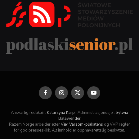
Facebook
Instagram
X
YouTube
(Twitter)
Ansvarlig redaktør:
Katarzyna Karp
| Administrasjonssjef:
Sylwia
Balawender
Razem Norge arbeider etter
Vær Varsom-plakatens
og VVP regler
for god presseskikk. Alt innhold er opphavsrettslig beskyttet.