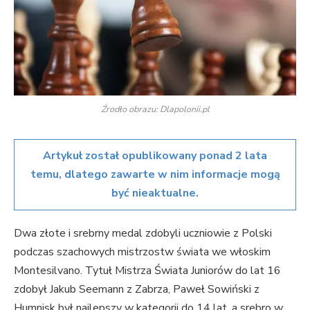
Źrodło obrazu: Dlapolonii.pl
Artykuł został opublikowany ponad 2 lata
temu, dlatego zawarte w nim informacje mogą
być nieaktualne.
Dwa złote i srebrny medal zdobyli uczniowie z Polski
podczas szachowych mistrzostw świata we włoskim
Montesilvano. Tytuł Mistrza Świata Juniorów do lat 16
zdobył Jakub Seemann z Zabrza, Paweł Sowiński z
Humnisk był najlepszy w kategorii do 14 lat, a srebro w