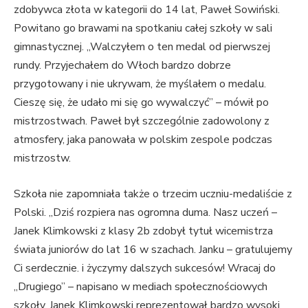
zdobywca złota w kategorii do 14 lat, Paweł Sowiński.
Powitano go brawami na spotkaniu całej szkoły w sali
gimnastycznej. „Walczyłem o ten medal od pierwszej
rundy. Przyjechałem do Włoch bardzo dobrze
przygotowany i nie ukrywam, że myślałem o medalu.
Cieszę się, że udało mi się go wywalczyć” – mówił po
mistrzostwach. Paweł był szczególnie zadowolony z
atmosfery, jaka panowała w polskim zespole podczas
mistrzostw.
Szkoła nie zapomniała także o trzecim uczniu-medaliście z
Polski. „Dziś rozpiera nas ogromna duma. Nasz uczeń –
Janek Klimkowski z klasy 2b zdobył tytuł wicemistrza
świata juniorów do lat 16 w szachach. Janku – gratulujemy
Ci serdecznie. i życzymy dalszych sukcesów! Wracaj do
„Drugiego” – napisano w mediach społecznościowych
szkoły. Janek Klimkowski reprezentował bardzo wysoki