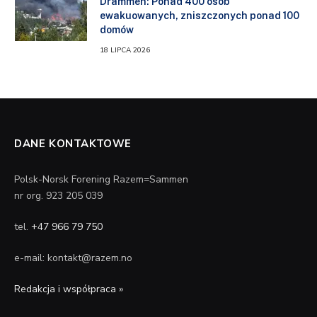
Drammen: Ponad 400 osób
ewakuowanych, zniszczonych ponad 100
domów
18 LIPCA 2026
DANE KONTAKTOWE
Polsk-Norsk Forening Razem=Sammen
nr org. 923 205 039
tel.
+47 966 79 750
e-mail: kontakt@razem.no
Redakcja i współpraca »