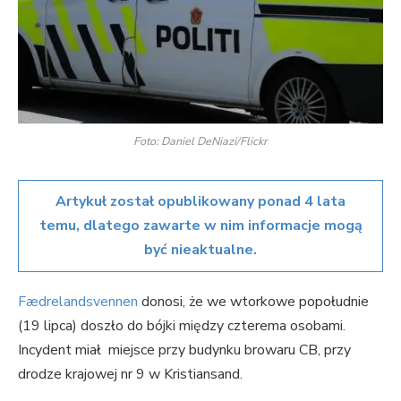
Foto: Daniel DeNiazi/Flickr
Artykuł został opublikowany ponad 4 lata
temu, dlatego zawarte w nim informacje mogą
być nieaktualne.
Fædrelandsvennen
donosi, że we wtorkowe popołudnie
(19 lipca) doszło do bójki między czterema osobami.
Incydent miał miejsce przy budynku browaru CB, przy
drodze krajowej nr 9 w Kristiansand.