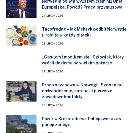
Norwegia objęta wyższym cłem niż Unia
Europejska. Powód? Praca przymusowa
24 LIPCA 2026
Tacofredag – jak Meksyk podbił Norwegię
(i robi to w każdy piątek)
23 LIPCA 2026
„Gasiłem i modliłem się”. Człowiek, który
wrócił do domu po wielkim pożarze
23 LIPCA 2026
Praca sezonowa w Norwegii. Szansa na
doświadczenie, zarobek i pierwsze
zawodowe kontakty
23 LIPCA 2026
Pożar w Krokstadelva. Policja wskazała
podejrzanego