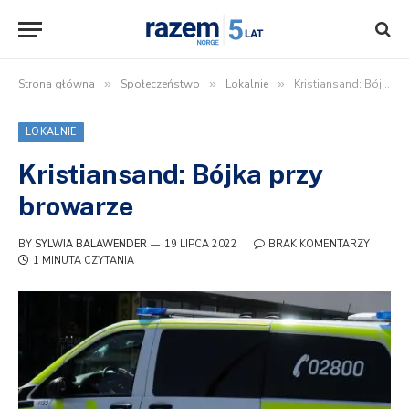
Strona główna
»
Społeczeństwo
»
Lokalnie
»
Kristiansand: Bójka przy browarze
LOKALNIE
Kristiansand: Bójka przy
browarze
BY
SYLWIA BALAWENDER
19 LIPCA 2022
BRAK KOMENTARZY
1 MINUTA CZYTANIA