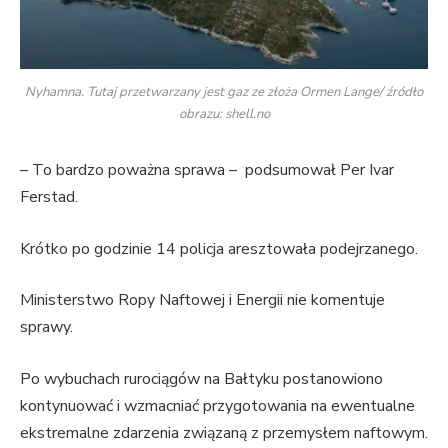
Nyhamna. Tutaj przetwarzany jest gaz ze złoża Ormen Lange/ źródło
obrazu: shell.no
– To bardzo poważna sprawa – podsumował Per Ivar
Ferstad.
Krótko po godzinie 14 policja aresztowała podejrzanego.
Ministerstwo Ropy Naftowej i Energii nie komentuje
sprawy.
Po wybuchach rurociągów na Bałtyku postanowiono
kontynuować i wzmacniać przygotowania na ewentualne
ekstremalne zdarzenia związaną z przemysłem naftowym.