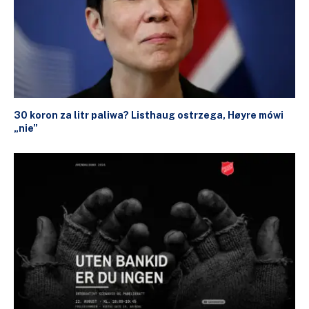
30 koron za litr paliwa? Listhaug ostrzega, Høyre mówi
„nie”