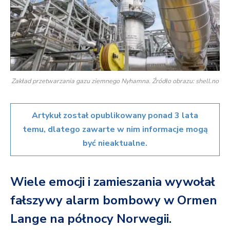
Zakład przetwarzania gazu ziemnego Nyhamna. Źródło obrazu: shell.no
Artykuł został opublikowany ponad 3 lata
temu, dlatego zawarte w nim informacje mogą
być nieaktualne.
Wiele emocji i zamieszania wywołał
fałszywy alarm bombowy w Ormen
Lange na północy Norwegii.