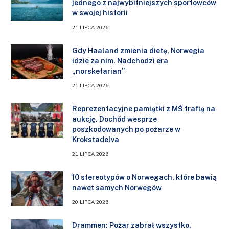
jednego z najwybitniejszych sportowców
w swojej historii
21 LIPCA 2026
Gdy Haaland zmienia dietę, Norwegia
idzie za nim. Nadchodzi era
„norsketarian”
21 LIPCA 2026
Reprezentacyjne pamiątki z MŚ trafią na
aukcję. Dochód wesprze
poszkodowanych po pożarze w
Krokstadelva
21 LIPCA 2026
10 stereotypów o Norwegach, które bawią
nawet samych Norwegów
20 LIPCA 2026
Drammen: Pożar zabrał wszystko.