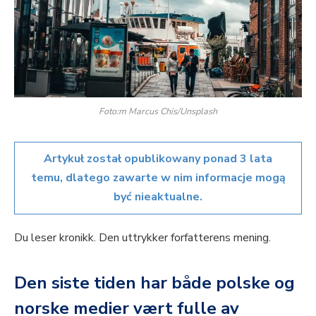
Foto:m Marcus Chis/Unsplash
Artykuł został opublikowany ponad 3 lata
temu, dlatego zawarte w nim informacje mogą
być nieaktualne.
Du leser kronikk. Den uttrykker forfatterens mening.
Den siste tiden har både polske og
norske medier vært fulle av