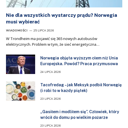
Nie dla wszystkich wystarczy prądu? Norwegia
musi wybierać
WIADOMOŚCI
25 LIPCA 2026
W Trondheim ma pojawić się 365 nowych autobusów
elektrycznych. Problem w tym, że sieć energetyczna…
Norwegia objęta wyższym cłem niż Unia
Europejska. Powód? Praca przymusowa
24 LIPCA 2026
Tacofredag – jak Meksyk podbił Norwegię
(i robi to w każdy piątek)
23 LIPCA 2026
„Gasiłem i modliłem się”. Człowiek, który
wrócił do domu po wielkim pożarze
23 LIPCA 2026