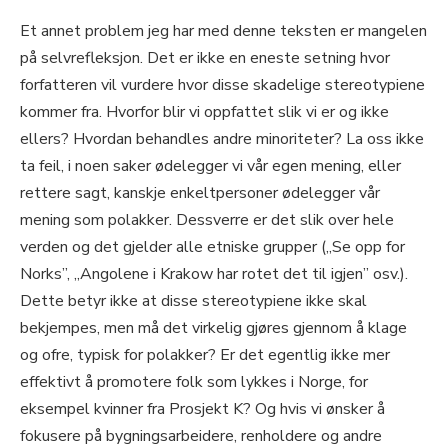
Et annet problem jeg har med denne teksten er mangelen
på selvrefleksjon. Det er ikke en eneste setning hvor
forfatteren vil vurdere hvor disse skadelige stereotypiene
kommer fra. Hvorfor blir vi oppfattet slik vi er og ikke
ellers? Hvordan behandles andre minoriteter? La oss ikke
ta feil, i noen saker ødelegger vi vår egen mening, eller
rettere sagt, kanskje enkeltpersoner ødelegger vår
mening som polakker. Dessverre er det slik over hele
verden og det gjelder alle etniske grupper („Se opp for
Norks”, „Angolene i Krakow har rotet det til igjen” osv.).
Dette betyr ikke at disse stereotypiene ikke skal
bekjempes, men må det virkelig gjøres gjennom å klage
og ofre, typisk for polakker? Er det egentlig ikke mer
effektivt å promotere folk som lykkes i Norge, for
eksempel kvinner fra Prosjekt K? Og hvis vi ønsker å
fokusere på bygningsarbeidere, renholdere og andre