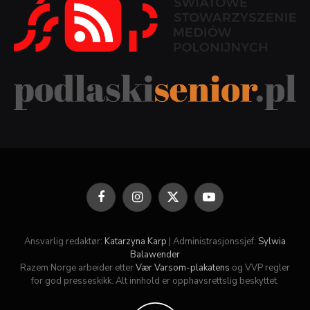
Facebook
Instagram
X
YouTube
(Twitter)
Ansvarlig redaktør:
Katarzyna Karp
| Administrasjonssjef:
Sylwia
Balawender
Razem Norge arbeider etter
Vær Varsom-plakatens
og VVP regler
for god presseskikk. Alt innhold er opphavsrettslig beskyttet.