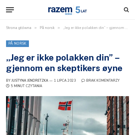
Strona główna
»
På norsk
»
„Jeg er ikke polakken din” – gjennom en skeptikers øyne
PÅ NORSK
„Jeg er ikke polakken din” –
gjennom en skeptikers øyne
BY
JUSTYNA JENDRETZKA
1 LIPCA 2023
BRAK KOMENTARZY
5 MINUT CZYTANIA