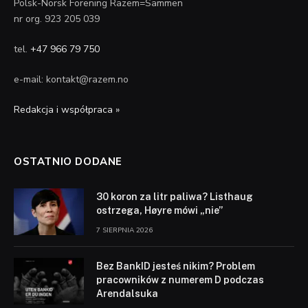
Polsk-Norsk Forening Razem=Sammen
nr org. 923 205 039
tel.
+47 966 79 750
e-mail: kontakt@razem.no
Redakcja i współpraca »
OSTATNIO DODANE
30 koron za litr paliwa? Listhaug
ostrzega, Høyre mówi „nie”
7 SIERPNIA 2026
Bez BankID jesteś nikim? Problem
pracowników z numerem D podczas
Arendalsuka