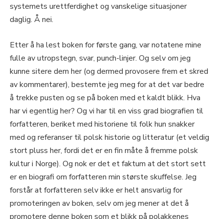
systemets urettferdighet og vanskelige situasjoner
daglig. Å nei.
Etter å ha lest boken for første gang, var notatene mine
fulle av utropstegn, svar, punch-linjer. Og selv om jeg
kunne sitere dem her (og dermed provosere frem et skred
av kommentarer), bestemte jeg meg for at det var bedre
å trekke pusten og se på boken med et kaldt blikk. Hva
har vi egentlig her? Og vi har til en viss grad biografien til
forfatteren, beriket med historiene til folk hun snakker
med og referanser til polsk historie og litteratur (et veldig
stort pluss her, fordi det er en fin måte å fremme polsk
kultur i Norge). Og nok er det et faktum at det stort sett
er en biografi om forfatteren min største skuffelse. Jeg
forstår at forfatteren selv ikke er helt ansvarlig for
promoteringen av boken, selv om jeg mener at det å
promotere denne boken som et blikk på polakkenes