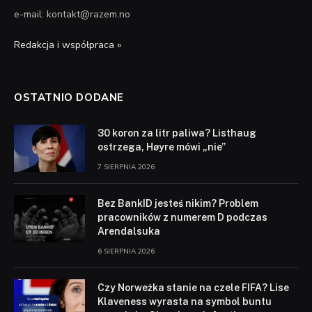
e-mail: kontakt@razem.no
Redakcja i współpraca »
OSTATNIO DODANE
30 koron za litr paliwa? Listhaug
ostrzega, Høyre mówi „nie”
7 SIERPNIA 2026
Bez BankID jesteś nikim? Problem
pracowników z numerem D podczas
Arendalsuka
6 SIERPNIA 2026
Czy Norweżka stanie na czele FIFA? Lise
Klaveness wyrasta na symbol buntu