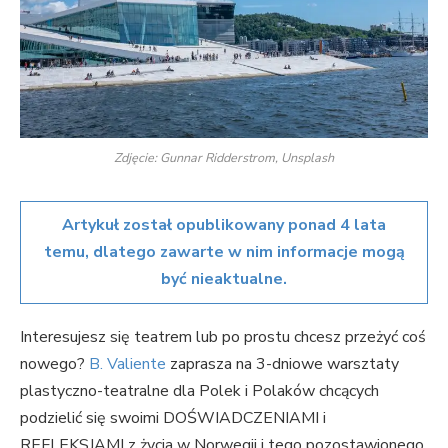
Zdjęcie: Gunnar Ridderstrom, Unsplash
Artykuł został opublikowany ponad 4 lata
temu, dlatego zawarte w nim informacje mogą
być nieaktualne.
Interesujesz się teatrem lub po prostu chcesz przeżyć coś
nowego?
B. Valiente
zaprasza na 3-dniowe warsztaty
plastyczno-teatralne dla Polek i Polaków chcących
podzielić się swoimi DOŚWIADCZENIAMI i
REFLEKSJAMI z życia w Norwegii i tego pozostawionego