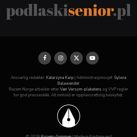
Facebook
Instagram
X
YouTube
(Twitter)
Ansvarlig redaktør:
Katarzyna Karp
| Administrasjonssjef:
Sylwia
Balawender
Razem Norge arbeider etter
Vær Varsom-plakatens
og VVP regler
for god presseskikk. Alt innhold er opphavsrettslig beskyttet.
© 2026
Razem=Sammen
| Made in Kristiansand