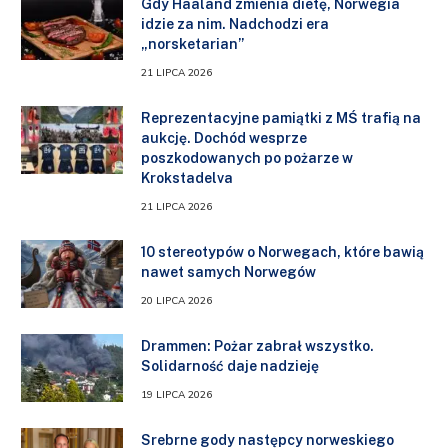
Gdy Haaland zmienia dietę, Norwegia
idzie za nim. Nadchodzi era
„norsketarian”
21 LIPCA 2026
Reprezentacyjne pamiątki z MŚ trafią na
aukcję. Dochód wesprze
poszkodowanych po pożarze w
Krokstadelva
21 LIPCA 2026
10 stereotypów o Norwegach, które bawią
nawet samych Norwegów
20 LIPCA 2026
Drammen: Pożar zabrał wszystko.
Solidarność daje nadzieję
19 LIPCA 2026
Srebrne gody następcy norweskiego