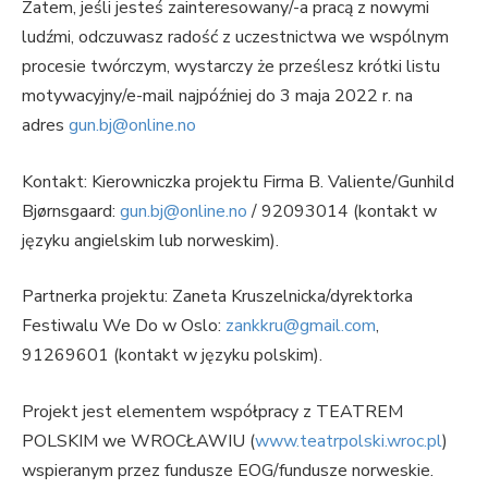
Zatem, jeśli jesteś zainteresowany/-a pracą z nowymi
ludźmi, odczuwasz radość z uczestnictwa we wspólnym
procesie twórczym, wystarczy że prześlesz krótki listu
motywacyjny/e-mail najpóźniej do 3 maja 2022 r. na
adres
gun.bj@online.no
Kontakt: Kierowniczka projektu Firma B. Valiente/Gunhild
Bjørnsgaard:
gun.bj@online.no
/ 92093014 (kontakt w
języku angielskim lub norweskim).
Partnerka projektu: Zaneta Kruszelnicka/dyrektorka
Festiwalu We Do w Oslo:
zankkru@gmail.com
,
91269601 (kontakt w języku polskim).
Projekt jest elementem współpracy z TEATREM
POLSKIM we WROCŁAWIU (
www.teatrpolski.wroc.pl
)
wspieranym przez fundusze EOG/fundusze norweskie.