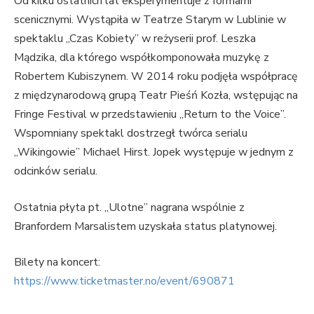
Od kilku ostatnich lat eksperymentuje z formami
scenicznymi. Wystąpiła w Teatrze Starym w Lublinie w
spektaklu „Czas Kobiety” w reżyserii prof. Leszka
Mądzika, dla którego współkomponowała muzykę z
Robertem Kubiszynem. W 2014 roku podjęła współpracę
z międzynarodową grupą Teatr Pieśń Kozła, wstępując na
Fringe Festival w przedstawieniu „Return to the Voice”.
Wspomniany spektakl dostrzegł twórca serialu
„Wikingowie” Michael Hirst. Jopek występuje w jednym z
odcinków serialu.
Ostatnia płyta pt. „Ulotne” nagrana wspólnie z
Branfordem Marsalistem uzyskała status platynowej.
Bilety na koncert:
https://www.ticketmaster.no/event/690871