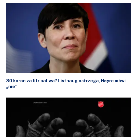
30 koron za litr paliwa? Listhaug ostrzega, Høyre mówi
„nie”