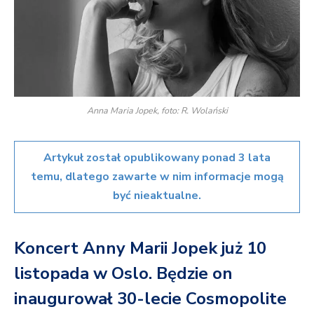
Anna Maria Jopek, foto: R. Wolański
Artykuł został opublikowany ponad 3 lata
temu, dlatego zawarte w nim informacje mogą
być nieaktualne.
Koncert Anny Marii Jopek już 10
listopada w Oslo. Będzie on
inaugurował 30-lecie Cosmopolite