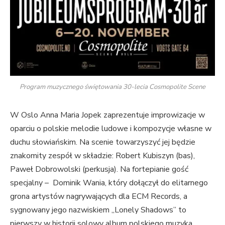
Program muzycznego świętowania 30-lecia Cosmopolite Scene
W Oslo Anna Maria Jopek zaprezentuje improwizacje w
oparciu o polskie melodie ludowe i kompozycje własne w
duchu słowiańskim. Na scenie towarzyszyć jej będzie
znakomity zespół w składzie: Robert Kubiszyn (bas),
Paweł Dobrowolski (perkusja). Na fortepianie gość
specjalny – Dominik Wania, który dołączył do elitarnego
grona artystów nagrywających dla ECM Records, a
sygnowany jego nazwiskiem „Lonely Shadows” to
pierwszy w historii solowy album polskiego muzyka