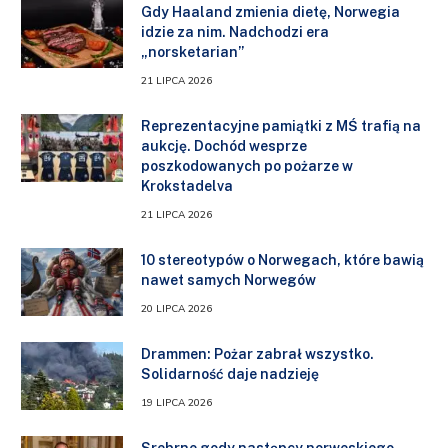
Gdy Haaland zmienia dietę, Norwegia
idzie za nim. Nadchodzi era
„norsketarian”
21 LIPCA 2026
Reprezentacyjne pamiątki z MŚ trafią na
aukcję. Dochód wesprze
poszkodowanych po pożarze w
Krokstadelva
21 LIPCA 2026
10 stereotypów o Norwegach, które bawią
nawet samych Norwegów
20 LIPCA 2026
Drammen: Pożar zabrał wszystko.
Solidarność daje nadzieję
19 LIPCA 2026
Srebrne gody następcy norweskiego