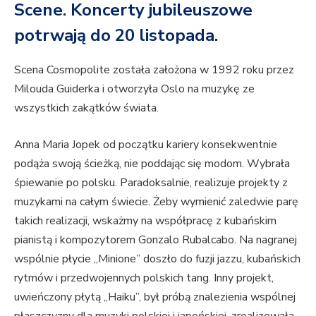
Scene. Koncerty jubileuszowe
potrwają do 20 listopada.
Scena Cosmopolite została założona w 1992 roku przez
Milouda Guiderka i otworzyła Oslo na muzykę ze
wszystkich zakątków świata.
Anna Maria Jopek od początku kariery konsekwentnie
podąża swoją ścieżką, nie poddając się modom. Wybrała
śpiewanie po polsku. Paradoksalnie, realizuje projekty z
muzykami na całym świecie. Żeby wymienić zaledwie parę
takich realizacji, wskażmy na współpracę z kubańskim
pianistą i kompozytorem Gonzalo Rubalcabo. Na nagranej
wspólnie płycie „Minione” doszło do fuzji jazzu, kubańskich
rytmów i przedwojennych polskich tang. Inny projekt,
uwieńczony płytą „Haiku”, był próbą znalezienia wspólnej
płaszczyzny dla muzyki polskiej i japońskiej, zrealizowała