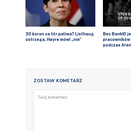
30 koron za litr paliwa? Listhaug
Bez BankID j
ostrzega, Høyre mówi „nie”
pracowników
podczas Are
ZOSTAW KOMETARZ