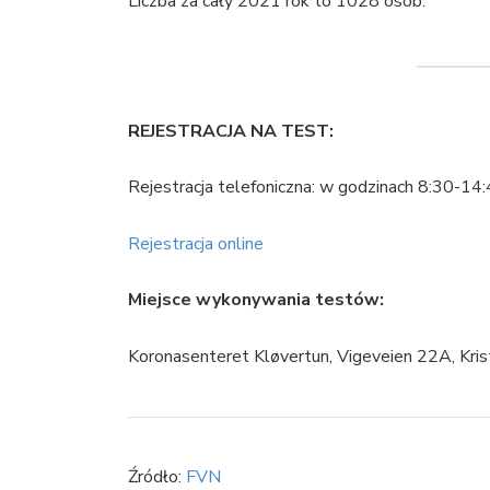
Liczba za cały 2021 rok to 1028 osób.
REJESTRACJA NA TEST:
Rejestracja telefoniczna: w godzinach 8:30-1
Rejestracja online
Miejsce wykonywania testów:
Koronasenteret Kløvertun, Vigeveien 22A, Kris
Źródło:
FVN