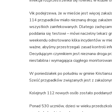
Infekcja rozprzestrzeniła się również w klubie
Vik podejrzewa, że ​​w mieście jest więcej zaka
114 przypadków miało nieznaną drogę zakażenia.
wszystkich zainfekowanych. Dlatego zachęcamy
poddania się testowi – mówi naczelny lekarz g
weekendu odnotowano kilka incydentów w mieśc
ważne, abyśmy przestrzegali zasad kontroli infe
Decydującym czynnikiem jest nieznana droga prz
niestabilna i wymagająca ciągłego monitorowan
W poniedziałek po południu w gminie Kristian
Sześć przypadków związanych jest z zakażony
Kolejnych ​​112 nowych osób zostało poddanyc
Ponad 530 uczniów, dzieci w wieku przedszkoln