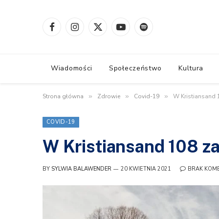
Facebook
Instagram
X
YouTube
Spotify
(Twitter)
Wiadomości
Społeczeństwo
Kultura
Strona główna
»
Zdrowie
»
Covid-19
»
W Kristiansand 
COVID-19
W Kristiansand 108 z
BY
SYLWIA BALAWENDER
20 KWIETNIA 2021
BRAK KOM