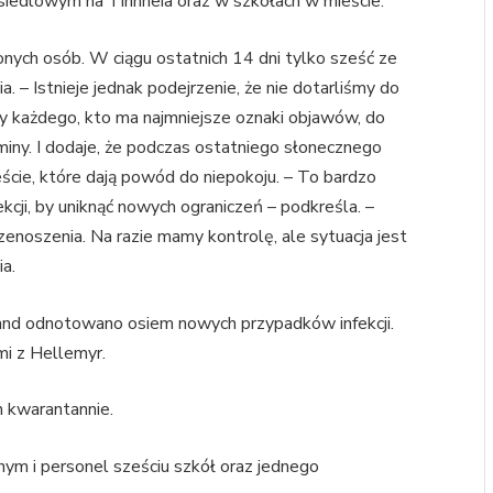
 osiedlowym na Tinnheia oraz w szkołach w mieście.
żonych osób. W ciągu ostatnich 14 dni tylko sześć ze
 – Istnieje jednak podejrzenie, że nie dotarliśmy do
 każdego, kto ma najmniejsze oznaki objawów, do
miny. I dodaje, że podczas ostatniego słonecznego
ie, które dają powód do niepokoju. – To bardzo
kcji, by uniknąć nowych ograniczeń – podkreśla. –
enoszenia. Na razie mamy kontrolę, ale sytuacja jest
ia.
sand odnotowano osiem nowych przypadków infekcji.
mi z Hellemyr.
h kwarantannie.
ym i personel sześciu szkół oraz jednego