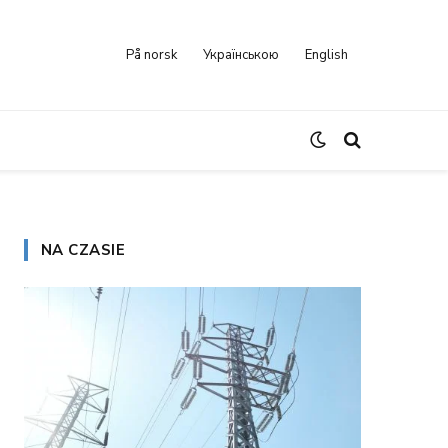
På norsk
Українською
English
NA CZASIE