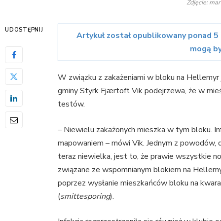
Zdjęcie: mar
UDOSTĘPNIJ
Artykuł został opublikowany ponad 5 
mogą by
W związku z zakażeniami w bloku na Hellemyr 
gminy Styrk Fjærtoft Vik podejrzewa, że ​​w mi
testów.
– Niewielu zakażonych mieszka w tym bloku. Inf
mapowaniem – mówi Vik. Jednym z powodów, dl
teraz niewielka, jest to, że prawie wszystkie 
związane ze wspomnianym blokiem na Hellemyr
poprzez wysłanie mieszkańców bloku na kwaran
(
smittesporing
).