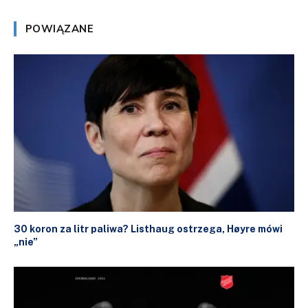
POWIĄZANE
30 koron za litr paliwa? Listhaug ostrzega, Høyre mówi
„nie”