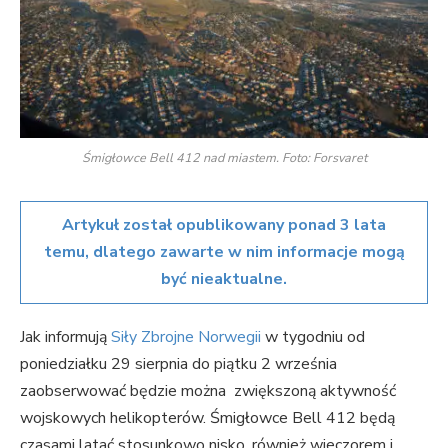
Śmigłowce Bell 412 nad miastem. Foto: Forsvaret
Artykuł został opublikowany ponad 3 lata
temu, dlatego zawarte w nim informacje mogą
być nieaktualne.
Jak informują
Siły Zbrojne Norwegii
w tygodniu od
poniedziałku 29 sierpnia do piątku 2 września
zaobserwować będzie można zwiększoną aktywność
wojskowych helikopterów. Śmigłowce Bell 412 będą
czasami latać stosunkowo nisko, również wieczorem i