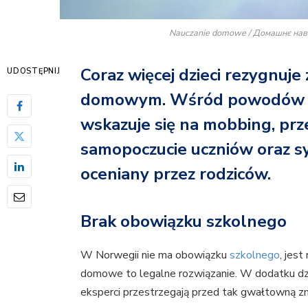
Nauczanie domowe / Домашнє навча
Coraz więcej dzieci rezygnuje 
UDOSTĘPNIJ
domowym. Wśród powodów rez
wskazuje się na mobbing, prz
samopoczucie uczniów oraz 
oceniany przez rodziców.
Brak obowiązku szkolnego
W Norwegii nie ma obowiązku
szkolnego
, jes
domowe to legalne rozwiązanie. W dodatku dzie
eksperci przestrzegają przed tak gwałtowną z