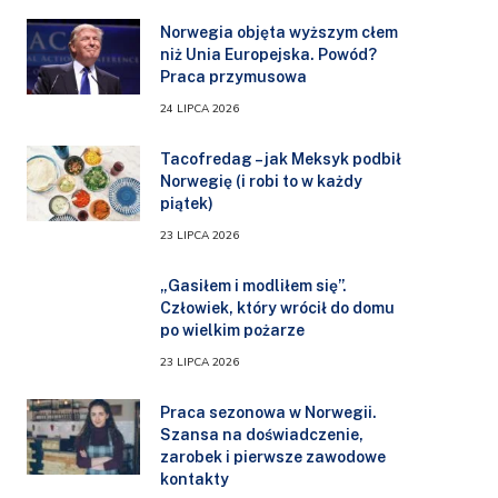
Norwegia objęta wyższym cłem
niż Unia Europejska. Powód?
Praca przymusowa
24 LIPCA 2026
Tacofredag – jak Meksyk podbił
Norwegię (i robi to w każdy
piątek)
23 LIPCA 2026
„Gasiłem i modliłem się”.
Człowiek, który wrócił do domu
po wielkim pożarze
23 LIPCA 2026
Praca sezonowa w Norwegii.
Szansa na doświadczenie,
zarobek i pierwsze zawodowe
kontakty