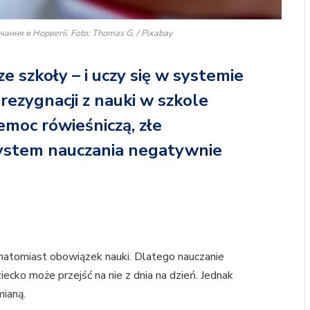
ння в Норвегії. Foto: Thomas G. / Pixabay
ze szkoły – i uczy się w systemie
ygnacji z nauki w szkole
emoc rówieśniczą, złe
system nauczania negatywnie
t natomiast obowiązek nauki. Dlatego nauczanie
cko może przejść na nie z dnia na dzień. Jednak
mianą.