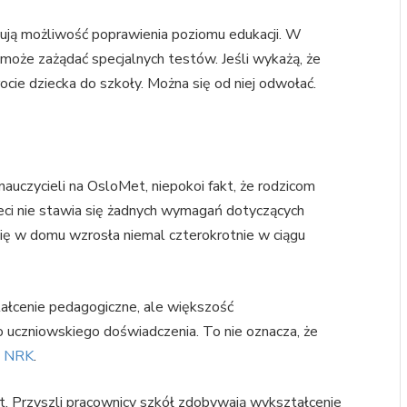
ymują możliwość poprawienia poziomu edukacji. W
może zażądać specjalnych testów. Jeśli wykażą, że
cie dziecka do szkoły. Można się od niej odwołać.
nauczycieli na OsloMet, niepokoi fakt, że rodzicom
eci nie stawia się żadnych wymagań dotyczących
 się w domu wzrosła niemal czterokrotnie w ciągu
ałcenie pedagogiczne, ale większość
 uczniowskiego doświadczenia. To nie oznacza, że
a
NRK
.
at. Przyszli pracownicy szkół zdobywają wykształcenie