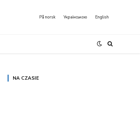
På norsk
Українською
English
NA CZASIE