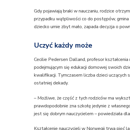
Gdy pojawiają braki w nauczaniu, rodzice otrz
przypadku wątpliwości co do postępów, gmina 
dziecko umie zbyt mało, zapada decyzja o powro
Uczyć każdy może
Cecilie Pedersen Dalland, profesor kształcenia 
podejmującym się edukacji domowej swoich dzi
kwalifikacji. Tymczasem liczba dzieci uczących
ostatniej dekady.
– Możliwe, że część z tych rodziców ma wykszt
prawdopodobnie zna szkołę jedynie z własnego
jest się dobrym nauczycielem – powiedziała dl
Kształcenie nauczycieli w Norwegii trwa pięć l