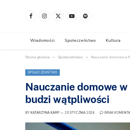
Facebook
Instagram
X
YouTube
Spotify
(Twitter)
Wiadomości
Społeczeństwo
Kultura
Strona główna
»
Społeczeństwo
»
Nauczanie domowe w Nor
SPOŁECZEŃSTWO
Nauczanie domowe w N
budzi wątpliwości
BY
KATARZYNA KARP
20 STYCZNIA 2026
BRAK KOMENT